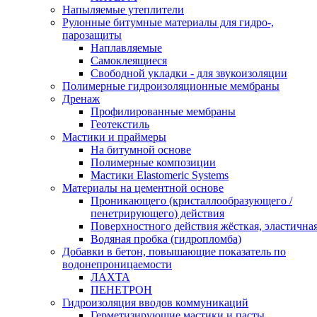
Напыляемые утеплители
Рулонные битумные материалы для гидро-,
парозащиты
Наплавляемые
Самоклеящиеся
Свободной укладки - для звукоизоляции
Полимерные гидроизоляционные мембраны
Дренаж
Профилированные мембраны
Геотекстиль
Мастики и праймеры
На битумной основе
Полимерные композиции
Мастики Elastomeric Systems
Материалы на цементной основе
Проникающего (кристаллообразующего /
пенетрирующего) действия
Поверхностного действия жёсткая, эластична
Водяная пробка (гидропломба)
Добавки в бетон, повышающие показатель по
водонепроницаемости
ЛАХТА
ПЕНЕТРОН
Гидроизоляция вводов коммуникаций
Герметизирующие мастики и пасты