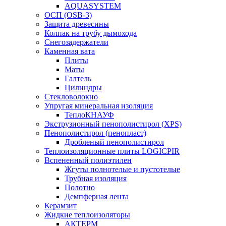
AQUASYSTEM
ОСП (OSB-3)
Защита древесины
Колпак на трубу дымохода
Снегозадержатели
Каменная вата
Плиты
Маты
Галтель
Цилиндры
Стекловолокно
Упругая минеральная изоляция
ТеплоКНАУФ
Экструзионный пенополистирол (XPS)
Пенополистирол (пенопласт)
Дробленый пенополистирол
Теплоизоляционные плиты LOGICPIR
Вспененный полиэтилен
Жгуты полнотелые и пустотелые
Трубная изоляция
Полотно
Демпферная лента
Керамзит
Жидкие теплоизоляторы
АКТЕРМ