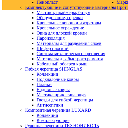
Пенопласт
Марк
Комплектующие и сопутствующие материалы
Прот
Мастики, праймеры, битум
Оборудование, горелки
Кровельные воронки и аэраторы
Кровельное ограждение
Окна для плоской кровли
Пароизоляция
Материалы для разделения слоёв
Шифер плоский
Система механического крепления
Материалы для быстрого ремонта
Кабельный обогрев крыш
Гибкая черепица SHINGLAS
Коллекции
Подкладочные ковры
Планки
Ендовные ковры
Мастика приклеивающая
Гвозди для гибкой черепицы
Антисептики
Композитная черепица LUXARD
Коллекции
Комплектующие
Рулонная черепица ТЕХНОНИКОЛЬ