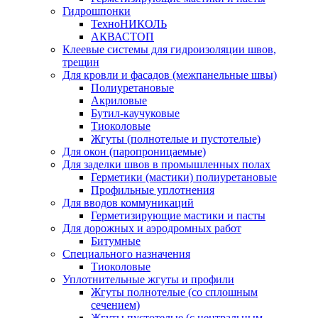
Гидрошпонки
ТехноНИКОЛЬ
АКВАСТОП
Клеевые системы для гидроизоляции швов,
трещин
Для кровли и фасадов (межпанельные швы)
Полиуретановые
Акриловые
Бутил-каучуковые
Тиоколовые
Жгуты (полнотелые и пустотелые)
Для окон (паропроницаемые)
Для заделки швов в промышленных полах
Герметики (мастики) полиуретановые
Профильные уплотнения
Для вводов коммуникаций
Герметизирующие мастики и пасты
Для дорожных и аэродромных работ
Битумные
Специального назначения
Тиоколовые
Уплотнительные жгуты и профили
Жгуты полнотелые (со сплошным
сечением)
Жгуты пустотелые (с центральным