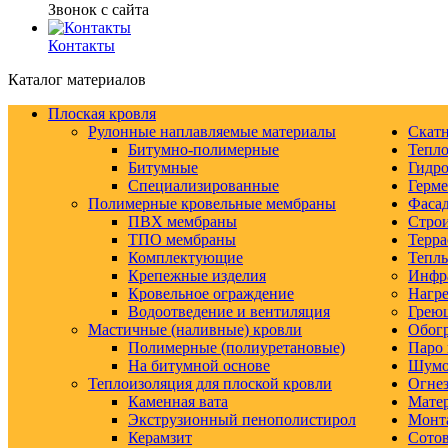
Звонок с сайта
Контакты
Каталог материалов
Плоская кровля
Рулонные наплавляемые материалы
Скатн
Битумно-полимерные
Тепло
Битумные
Гидро
Специализированные
Герм
Полимерные кровельные мембраны
Фаса
ПВХ мембраны
Строи
ТПО мембраны
Терра
Комплектующие
Тепл
Крепежные изделия
Инфр
Кровельное ограждение
Нагре
Водоотведение и вентиляция
Грею
Мастичные (наливные) кровли
Обогр
Полимерные (полиуретановые)
Паро 
На битумной основе
Шумо-
Теплоизоляция для плоской кровли
Огнез
Каменная вата
Матер
Экструзионный пенополистирол
Монт
Керамзит
Сото