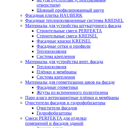
отверстием)
Шовный профилированный шнур
Фасадная плитка HAUBERK
Фасадные теплоизоляционные системы KREISEL
Материалы для устройства штукатурного фасада
Строительные смеси PERFEKTA
Строительные смеси KREISEL
Фасадные краски KREISEL
Фасадные сетки и профили
Теплоизоляция
Система крепления
Материалы для устройства вент. фасада
Теплоизоляция
Плёнки и мембраны
Система крепления
Материалы для герметизации швов на фасаде
Фасадные герметики
Жгуты из вспененного полиэтилена
Паро влаго ветрозащитные плёнки и мембраны
Очистители фасадов и гидрофобизаторы
Очистители фасадов
Гидрофобизаторы
Смеси PERFEKTA для отделки
помещений и фасадов зданий