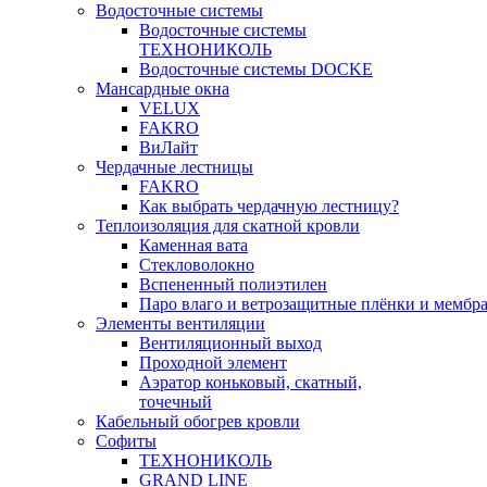
Водосточные системы
Водосточные системы
ТЕХНОНИКОЛЬ
Водосточные системы DOCKE
Мансардные окна
VELUX
FAKRO
ВиЛайт
Чердачные лестницы
FAKRO
Как выбрать чердачную лестницу?
Теплоизоляция для скатной кровли
Каменная вата
Стекловолокно
Вспененный полиэтилен
Паро влаго и ветрозащитные плёнки и мембр
Элементы вентиляции
Вентиляционный выход
Проходной элемент
Аэратор коньковый, скатный,
точечный
Кабельный обогрев кровли
Софиты
ТЕХНОНИКОЛЬ
GRAND LINE