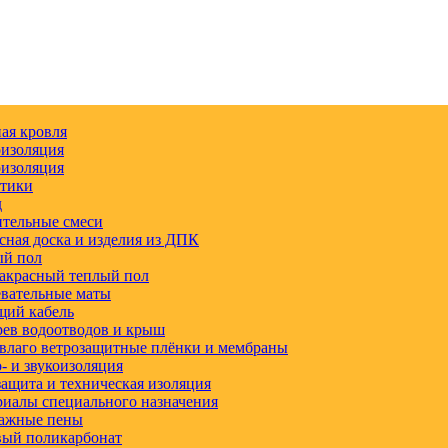
ая кровля
изоляция
изоляция
етики
д
тельные смеси
сная доска и изделия из ДПК
ый пол
акрасный теплый пол
вательные маты
щий кабель
ев водоотводов и крыш
влаго ветрозащитные плёнки и мембраны
 и звукоизоляция
ащита и техническая изоляция
иалы специального назначения
ажные пены
вый поликарбонат