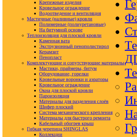
Ге
Крепежные изделия
Кровельное ограждение
Водоотведение и вентиляция
Ф
Мастичные (наливные) кровли
Полимерные (полиуретановые)
Ст
На битумной основе
Теплоизоляция для плоской кровли
Каменная вата
Те
Экструзионный пенополистирол
Керамзит
Д
Пенопласт
Комплектующие и сопутствующие материалы
Мастики, праймеры, битум
Те
Оборудование, горелки
Кровельные воронки и аэраторы
Ра
Кровельное ограждение
Окна для плоской кровли
Пароизоляция
Ин
Материалы для разделения слоёв
Шифер плоский
На
Система механического крепления
Материалы для быстрого ремонта
Кабельный обогрев крыш
Гр
Гибкая черепица SHINGLAS
Коллекции