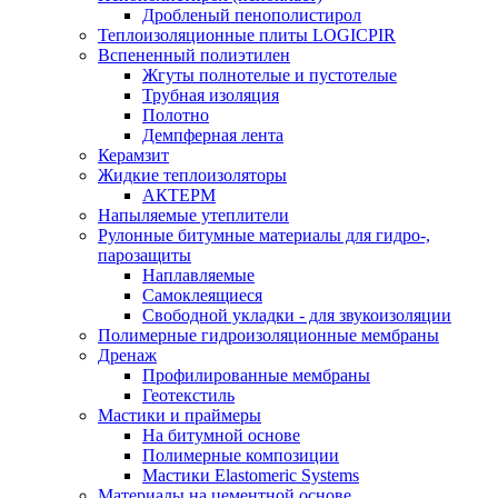
Дробленый пенополистирол
Теплоизоляционные плиты LOGICPIR
Вспененный полиэтилен
Жгуты полнотелые и пустотелые
Трубная изоляция
Полотно
Демпферная лента
Керамзит
Жидкие теплоизоляторы
АКТЕРМ
Напыляемые утеплители
Рулонные битумные материалы для гидро-,
парозащиты
Наплавляемые
Самоклеящиеся
Свободной укладки - для звукоизоляции
Полимерные гидроизоляционные мембраны
Дренаж
Профилированные мембраны
Геотекстиль
Мастики и праймеры
На битумной основе
Полимерные композиции
Мастики Elastomeric Systems
Материалы на цементной основе