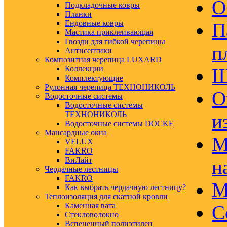
О
Подкладочные ковры
Планки
Ендовные ковры
П
Мастика приклеивающая
Гвозди для гибкой черепицы
п
Антисептики
Композитная черепица LUXARD
Коллекции
Ш
Комплектующие
Рулонная черепица ТЕХНОНИКОЛЬ
О
Водосточные системы
Водосточные системы
ТЕХНОНИКОЛЬ
и
Водосточные системы DOCKE
Мансардные окна
М
VELUX
FAKRO
ВиЛайт
н
Чердачные лестницы
FAKRO
М
Как выбрать чердачную лестницу?
Теплоизоляция для скатной кровли
Каменная вата
С
Стекловолокно
Вспененный полиэтилен