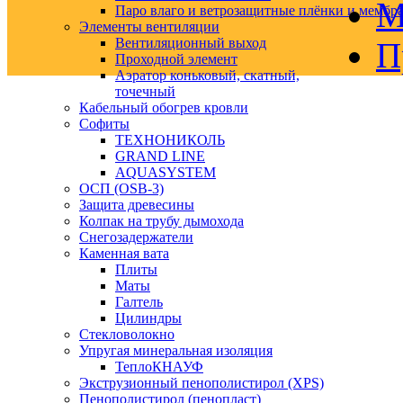
М
Паро влаго и ветрозащитные плёнки и мембр
Элементы вентиляции
Вентиляционный выход
П
Проходной элемент
Аэратор коньковый, скатный,
точечный
Кабельный обогрев кровли
Софиты
ТЕХНОНИКОЛЬ
GRAND LINE
AQUASYSTEM
ОСП (OSB-3)
Защита древесины
Колпак на трубу дымохода
Снегозадержатели
Каменная вата
Плиты
Маты
Галтель
Цилиндры
Стекловолокно
Упругая минеральная изоляция
ТеплоКНАУФ
Экструзионный пенополистирол (XPS)
Пенополистирол (пенопласт)