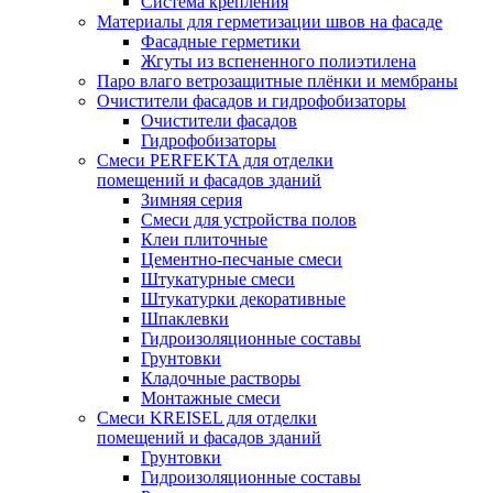
Система крепления
Материалы для герметизации швов на фасаде
Фасадные герметики
Жгуты из вспененного полиэтилена
Паро влаго ветрозащитные плёнки и мембраны
Очистители фасадов и гидрофобизаторы
Очистители фасадов
Гидрофобизаторы
Смеси PERFEKTA для отделки
помещений и фасадов зданий
Зимняя серия
Смеси для устройства полов
Клеи плиточные
Цементно-песчаные смеси
Штукатурные смеси
Штукатурки декоративные
Шпаклевки
Гидроизоляционные составы
Грунтовки
Кладочные растворы
Монтажные смеси
Смеси KREISEL для отделки
помещений и фасадов зданий
Грунтовки
Гидроизоляционные составы