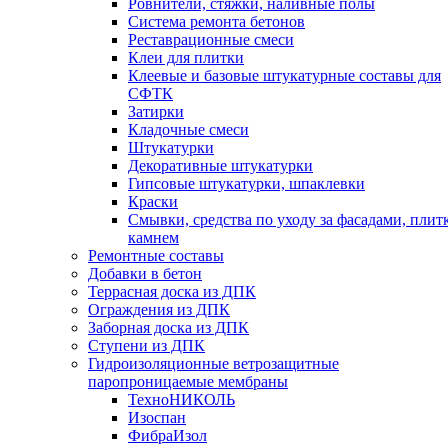
Ровнители, стяжки, наливные полы
Cистема ремонта бетонов
Реставрационные смеси
Клеи для плитки
Клеевые и базовые штукатурные составы для
СФТК
Затирки
Кладочные смеси
Штукатурки
Декоративные штукатурки
Гипсовые штукатурки, шпаклевки
Краски
Смывки, средства по уходу за фасадами, плит
камнем
Ремонтные составы
Добавки в бетон
Террасная доска из ДПК
Ограждения из ДПК
Заборная доска из ДПК
Ступени из ДПК
Гидроизоляционные ветрозащитные
паропроницаемые мембраны
ТехноНИКОЛЬ
Изоспан
ФибраИзол