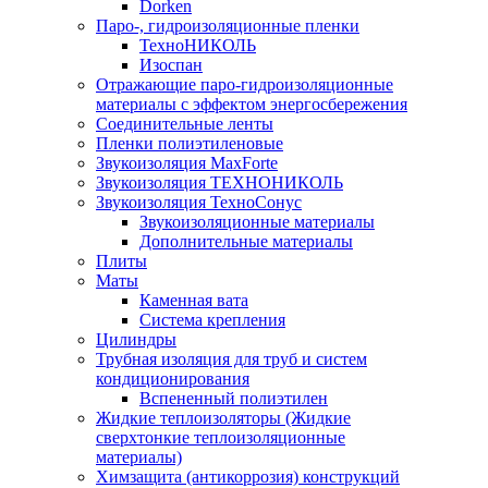
Dorken
Паро-, гидроизоляционные пленки
ТехноНИКОЛЬ
Изоспан
Отражающие паро-гидроизоляционные
материалы с эффектом энергосбережения
Соединительные ленты
Пленки полиэтиленовые
Звукоизоляция MaxForte
Звукоизоляция ТЕХНОНИКОЛЬ
Звукоизоляция ТехноСонус
Звукоизоляционные материалы
Дополнительные материалы
Плиты
Маты
Каменная вата
Система крепления
Цилиндры
Трубная изоляция для труб и систем
кондиционирования
Вспененный полиэтилен
Жидкие теплоизоляторы (Жидкие
сверхтонкие теплоизоляционные
материалы)
Химзащита (антикоррозия) конструкций