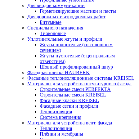
Для вводов коммуникаций
Герметизирующие мастики и пасты
Для дорожных и аэродромных работ
Битумные
Специального назначения
Тиоколовые
Уплотнительные жгуты и профили
Жгуты полнотелые (со сплошным
сечением)
Жгуты пустотелые (с центральным
отверстием)
Шовный профилированный шнур
Фасадная плитка HAUBERK
Фасадные теплоизоляционные системы KREISEL
Материалы для устройства штукатурного фасада
Строительные смеси PERFEKTA
Строительные смеси KREISEL
Фасадные краски KREISEL
Фасадные сетки и профили
Теплоизоляция
Система крепления
Материалы для устройства вент. фасада
Теплоизоляция
Плёнки и мембраны