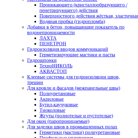
Проникающего (кристаллообразующего /
пенетрирующего) действия
Поверхностного действия жёсткая, эластична
Водяная пробка (гидропломба)
Добавки в бетон, повышающие показатель по
водонепроницаемости
ЛАХТА
ПЕНЕТРОН
Гидроизоляция вводов коммуникаций
Герметизирующие мастики и пасты
Гидрошпонки
ТехноНИКОЛЬ
АКВАСТОП
Клеевые системы для гидроизоляции швов,
трещин
Для кровли и фасадов (межпанельные швы)
Полиуретановые
Акриловые
Бутил-каучуковые
Тиоколовые
Жгуты (полнотелые и пустотелые)
Для окон (паропроницаемые)
Для заделки швов в промышленных полах
Герметики (мастики) полиуретановые
Профильные уплотнения