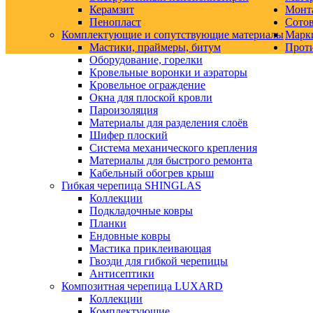
Керамзит
Монт
Пенопласт
Сото
Комплектующие и сопутствующие материалы
Марк
Мастики, праймеры, битум
Прот
Оборудование, горелки
Кровельные воронки и аэраторы
Кровельное ограждение
Окна для плоской кровли
Пароизоляция
Материалы для разделения слоёв
Шифер плоский
Система механического крепления
Материалы для быстрого ремонта
Кабельный обогрев крыш
Гибкая черепица SHINGLAS
Коллекции
Подкладочные ковры
Планки
Ендовные ковры
Мастика приклеивающая
Гвозди для гибкой черепицы
Антисептики
Композитная черепица LUXARD
Коллекции
Комплектующие