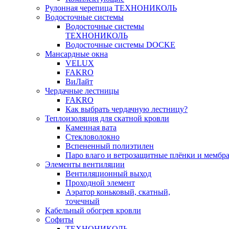
Рулонная черепица ТЕХНОНИКОЛЬ
Водосточные системы
Водосточные системы
ТЕХНОНИКОЛЬ
Водосточные системы DOCKE
Мансардные окна
VELUX
FAKRO
ВиЛайт
Чердачные лестницы
FAKRO
Как выбрать чердачную лестницу?
Теплоизоляция для скатной кровли
Каменная вата
Стекловолокно
Вспененный полиэтилен
Паро влаго и ветрозащитные плёнки и мембр
Элементы вентиляции
Вентиляционный выход
Проходной элемент
Аэратор коньковый, скатный,
точечный
Кабельный обогрев кровли
Софиты
ТЕХНОНИКОЛЬ