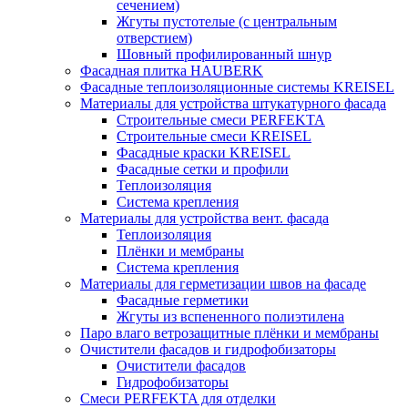
сечением)
Жгуты пустотелые (с центральным
отверстием)
Шовный профилированный шнур
Фасадная плитка HAUBERK
Фасадные теплоизоляционные системы KREISEL
Материалы для устройства штукатурного фасада
Строительные смеси PERFEKTA
Строительные смеси KREISEL
Фасадные краски KREISEL
Фасадные сетки и профили
Теплоизоляция
Система крепления
Материалы для устройства вент. фасада
Теплоизоляция
Плёнки и мембраны
Система крепления
Материалы для герметизации швов на фасаде
Фасадные герметики
Жгуты из вспененного полиэтилена
Паро влаго ветрозащитные плёнки и мембраны
Очистители фасадов и гидрофобизаторы
Очистители фасадов
Гидрофобизаторы
Смеси PERFEKTA для отделки