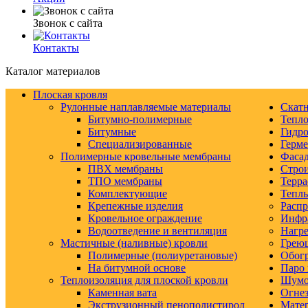
Звонок с сайта
Контакты
Каталог материалов
Плоская кровля
Рулонные наплавляемые материалы
Скатн
Битумно-полимерные
Тепло
Битумные
Гидро
Специализированные
Герм
Полимерные кровельные мембраны
Фаса
ПВХ мембраны
Строи
ТПО мембраны
Терра
Комплектующие
Тепл
Крепежные изделия
Распр
Кровельное ограждение
Инфр
Водоотведение и вентиляция
Нагре
Мастичные (наливные) кровли
Грею
Полимерные (полиуретановые)
Обогр
На битумной основе
Паро 
Теплоизоляция для плоской кровли
Шумо-
Каменная вата
Огнез
Экструзионный пенополистирол
Матер