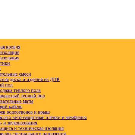
ая кровля
изоляция
изоляция
етики
д
тельные смеси
сная доска и изделия из ДПК
ый пол
одажа теплого пола
акрасный теплый пол
вательные маты
щий кабель
ев водоотводов и крыш
влаго ветрозащитные плёнки и мембраны
 и звукоизоляция
ащита и техническая изоляция
иалы специального назначения