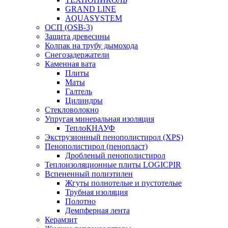
GRAND LINE
AQUASYSTEM
ОСП (OSB-3)
Защита древесины
Колпак на трубу дымохода
Снегозадержатели
Каменная вата
Плиты
Маты
Галтель
Цилиндры
Стекловолокно
Упругая минеральная изоляция
ТеплоКНАУФ
Экструзионный пенополистирол (XPS)
Пенополистирол (пенопласт)
Дробленый пенополистирол
Теплоизоляционные плиты LOGICPIR
Вспененный полиэтилен
Жгуты полнотелые и пустотелые
Трубная изоляция
Полотно
Демпферная лента
Керамзит