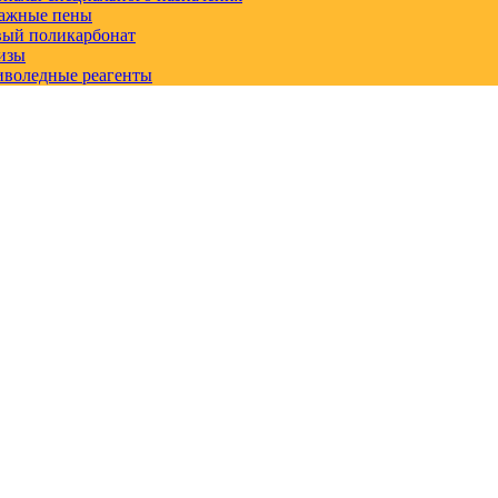
ажные пены
вый поликарбонат
изы
иволедные реагенты