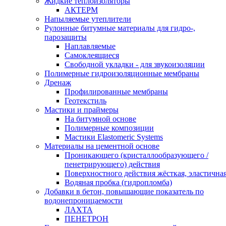
Жидкие теплоизоляторы
АКТЕРМ
Напыляемые утеплители
Рулонные битумные материалы для гидро-,
парозащиты
Наплавляемые
Самоклеящиеся
Свободной укладки - для звукоизоляции
Полимерные гидроизоляционные мембраны
Дренаж
Профилированные мембраны
Геотекстиль
Мастики и праймеры
На битумной основе
Полимерные композиции
Мастики Elastomeric Systems
Материалы на цементной основе
Проникающего (кристаллообразующего /
пенетрирующего) действия
Поверхностного действия жёсткая, эластична
Водяная пробка (гидропломба)
Добавки в бетон, повышающие показатель по
водонепроницаемости
ЛАХТА
ПЕНЕТРОН