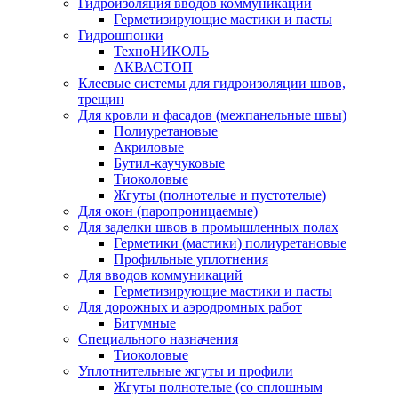
Гидроизоляция вводов коммуникаций
Герметизирующие мастики и пасты
Гидрошпонки
ТехноНИКОЛЬ
АКВАСТОП
Клеевые системы для гидроизоляции швов,
трещин
Для кровли и фасадов (межпанельные швы)
Полиуретановые
Акриловые
Бутил-каучуковые
Тиоколовые
Жгуты (полнотелые и пустотелые)
Для окон (паропроницаемые)
Для заделки швов в промышленных полах
Герметики (мастики) полиуретановые
Профильные уплотнения
Для вводов коммуникаций
Герметизирующие мастики и пасты
Для дорожных и аэродромных работ
Битумные
Специального назначения
Тиоколовые
Уплотнительные жгуты и профили
Жгуты полнотелые (со сплошным