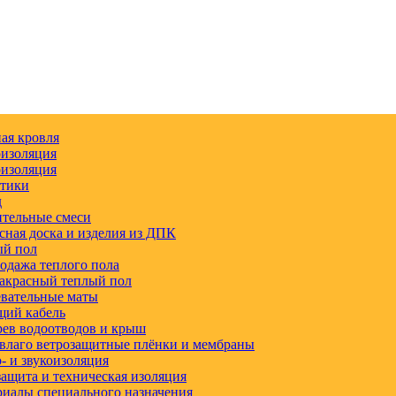
ая кровля
изоляция
изоляция
етики
д
тельные смеси
сная доска и изделия из ДПК
ый пол
одажа теплого пола
акрасный теплый пол
вательные маты
щий кабель
ев водоотводов и крыш
влаго ветрозащитные плёнки и мембраны
 и звукоизоляция
ащита и техническая изоляция
иалы специального назначения