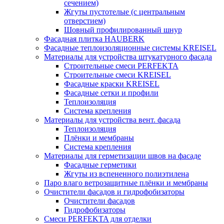
сечением)
Жгуты пустотелые (с центральным
отверстием)
Шовный профилированный шнур
Фасадная плитка HAUBERK
Фасадные теплоизоляционные системы KREISEL
Материалы для устройства штукатурного фасада
Строительные смеси PERFEKTA
Строительные смеси KREISEL
Фасадные краски KREISEL
Фасадные сетки и профили
Теплоизоляция
Система крепления
Материалы для устройства вент. фасада
Теплоизоляция
Плёнки и мембраны
Система крепления
Материалы для герметизации швов на фасаде
Фасадные герметики
Жгуты из вспененного полиэтилена
Паро влаго ветрозащитные плёнки и мембраны
Очистители фасадов и гидрофобизаторы
Очистители фасадов
Гидрофобизаторы
Смеси PERFEKTA для отделки