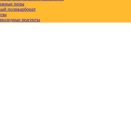
ажные пены
вый поликарбонат
изы
иволедные реагенты