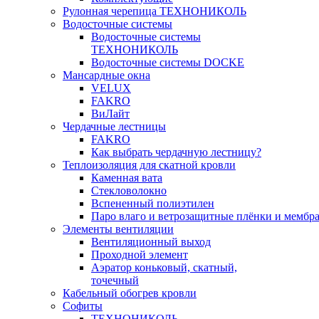
Рулонная черепица ТЕХНОНИКОЛЬ
Водосточные системы
Водосточные системы
ТЕХНОНИКОЛЬ
Водосточные системы DOCKE
Мансардные окна
VELUX
FAKRO
ВиЛайт
Чердачные лестницы
FAKRO
Как выбрать чердачную лестницу?
Теплоизоляция для скатной кровли
Каменная вата
Стекловолокно
Вспененный полиэтилен
Паро влаго и ветрозащитные плёнки и мембр
Элементы вентиляции
Вентиляционный выход
Проходной элемент
Аэратор коньковый, скатный,
точечный
Кабельный обогрев кровли
Софиты
ТЕХНОНИКОЛЬ