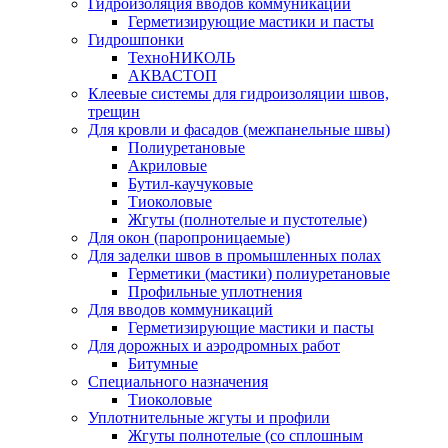
Гидроизоляция вводов коммуникаций
Герметизирующие мастики и пасты
Гидрошпонки
ТехноНИКОЛЬ
АКВАСТОП
Клеевые системы для гидроизоляции швов,
трещин
Для кровли и фасадов (межпанельные швы)
Полиуретановые
Акриловые
Бутил-каучуковые
Тиоколовые
Жгуты (полнотелые и пустотелые)
Для окон (паропроницаемые)
Для заделки швов в промышленных полах
Герметики (мастики) полиуретановые
Профильные уплотнения
Для вводов коммуникаций
Герметизирующие мастики и пасты
Для дорожных и аэродромных работ
Битумные
Специального назначения
Тиоколовые
Уплотнительные жгуты и профили
Жгуты полнотелые (со сплошным