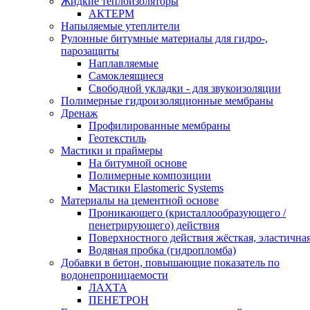
Жидкие теплоизоляторы
АКТЕРМ
Напыляемые утеплители
Рулонные битумные материалы для гидро-,
парозащиты
Наплавляемые
Самоклеящиеся
Свободной укладки - для звукоизоляции
Полимерные гидроизоляционные мембраны
Дренаж
Профилированные мембраны
Геотекстиль
Мастики и праймеры
На битумной основе
Полимерные композиции
Мастики Elastomeric Systems
Материалы на цементной основе
Проникающего (кристаллообразующего /
пенетрирующего) действия
Поверхностного действия жёсткая, эластична
Водяная пробка (гидропломба)
Добавки в бетон, повышающие показатель по
водонепроницаемости
ЛАХТА
ПЕНЕТРОН