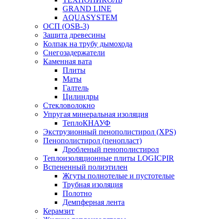
GRAND LINE
AQUASYSTEM
ОСП (OSB-3)
Защита древесины
Колпак на трубу дымохода
Снегозадержатели
Каменная вата
Плиты
Маты
Галтель
Цилиндры
Стекловолокно
Упругая минеральная изоляция
ТеплоКНАУФ
Экструзионный пенополистирол (XPS)
Пенополистирол (пенопласт)
Дробленый пенополистирол
Теплоизоляционные плиты LOGICPIR
Вспененный полиэтилен
Жгуты полнотелые и пустотелые
Трубная изоляция
Полотно
Демпферная лента
Керамзит