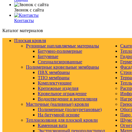
Звонок с сайта
Контакты
Каталог материалов
Плоская кровля
Рулонные наплавляемые материалы
Скатн
Битумно-полимерные
Тепло
Битумные
Гидро
Специализированные
Герм
Полимерные кровельные мембраны
Фаса
ПВХ мембраны
Строи
ТПО мембраны
Терра
Комплектующие
Тепл
Крепежные изделия
Распр
Кровельное ограждение
Инфр
Водоотведение и вентиляция
Нагре
Мастичные (наливные) кровли
Грею
Полимерные (полиуретановые)
Обогр
На битумной основе
Паро 
Теплоизоляция для плоской кровли
Шумо-
Каменная вата
Огнез
Экструзионный пенополистирол
Матер