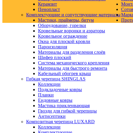
Керамзит
Монт
Пенопласт
Сото
Комплектующие и сопутствующие материалы
Марк
Мастики, праймеры, битум
Прот
Оборудование, горелки
Кровельные воронки и аэраторы
Кровельное ограждение
Окна для плоской кровли
Пароизоляция
Материалы для разделения слоёв
Шифер плоский
Система механического крепления
Материалы для быстрого ремонта
Кабельный обогрев крыш
Гибкая черепица SHINGLAS
Коллекции
Подкладочные ковры
Планки
Ендовные ковры
Мастика приклеивающая
Гвозди для гибкой черепицы
Антисептики
Композитная черепица LUXARD
Коллекции
Комплектующие