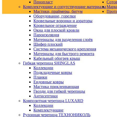
Пенопласт
Сото
Комплектующие и сопутствующие материалы
Марк
Мастики, праймеры, битум
Прот
Оборудование, горелки
Кровельные воронки и аэраторы
Кровельное ограждение
Окна для плоской кровли
Пароизоляция
Материалы для разделения слоёв
Шифер плоский
Система механического крепления
Материалы для быстрого ремонта
Кабельный обогрев крыш
Гибкая черепица SHINGLAS
Коллекции
Подкладочные ковры
Планки
Ендовные ковры
Мастика приклеивающая
Гвозди для гибкой черепицы
Антисептики
Композитная черепица LUXARD
Коллекции
Комплектующие
Рулонная черепица ТЕХНОНИКОЛЬ