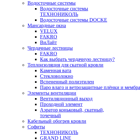
Водосточные системы
Водосточные системы
ТЕХНОНИКОЛЬ
Водосточные системы DOCKE
Мансардные окна
VELUX
FAKRO
ВиЛайт
Чердачные лестницы
FAKRO
Как выбрать чердачную лестницу?
Теплоизоляция для скатной кровли
Каменная вата
Стекловолокно
Вспененный полиэтилен
Паро влаго и ветрозащитные плёнки и мембр
Элементы вентиляции
Вентиляционный выход
Проходной элемент
Аэратор коньковый, скатный,
точечный
Кабельный обогрев кровли
Софиты
ТЕХНОНИКОЛЬ
GRAND LINE