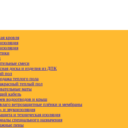
ая кровля
изоляция
изоляция
етики
д
тельные смеси
сная доска и изделия из ДПК
ый пол
одажа теплого пола
акрасный теплый пол
вательные маты
щий кабель
ев водоотводов и крыш
влаго ветрозащитные плёнки и мембраны
 и звукоизоляция
ащита и техническая изоляция
иалы специального назначения
ажные пены