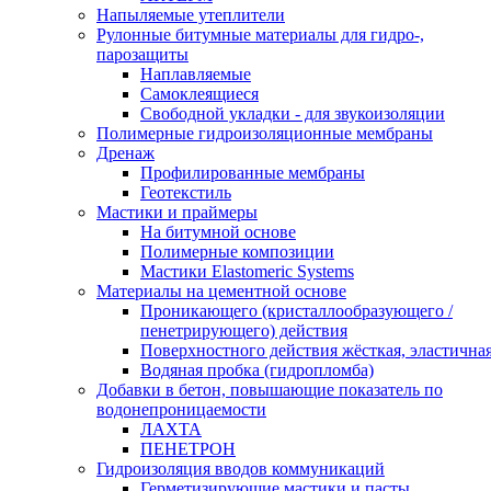
Напыляемые утеплители
Рулонные битумные материалы для гидро-,
парозащиты
Наплавляемые
Самоклеящиеся
Свободной укладки - для звукоизоляции
Полимерные гидроизоляционные мембраны
Дренаж
Профилированные мембраны
Геотекстиль
Мастики и праймеры
На битумной основе
Полимерные композиции
Мастики Elastomeric Systems
Материалы на цементной основе
Проникающего (кристаллообразующего /
пенетрирующего) действия
Поверхностного действия жёсткая, эластична
Водяная пробка (гидропломба)
Добавки в бетон, повышающие показатель по
водонепроницаемости
ЛАХТА
ПЕНЕТРОН
Гидроизоляция вводов коммуникаций
Герметизирующие мастики и пасты