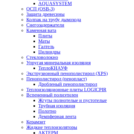
AQUASYSTEM
ОСП (OSB-3)
Защита древесины
Колпак на трубу дымохода
Снегозадержатели
Каменная вата
Плиты
Маты
Галтель
Цилиндры
Стекловолокно
Упругая минеральная изоляция
ТеплоКНАУФ
Экструзионный пенополистирол (XPS)
Пенополистирол (пенопласт)
Дробленый пенополистирол
Теплоизоляционные плиты LOGICPIR
Вспененный полиэтилен
Жгуты полнотелые и пустотелые
Трубная изоляция
Полотно
Демпферная лента
Керамзит
Жидкие теплоизоляторы
АКТЕРМ