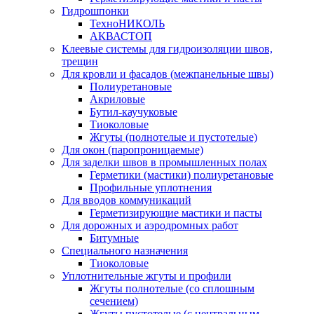
Гидрошпонки
ТехноНИКОЛЬ
АКВАСТОП
Клеевые системы для гидроизоляции швов,
трещин
Для кровли и фасадов (межпанельные швы)
Полиуретановые
Акриловые
Бутил-каучуковые
Тиоколовые
Жгуты (полнотелые и пустотелые)
Для окон (паропроницаемые)
Для заделки швов в промышленных полах
Герметики (мастики) полиуретановые
Профильные уплотнения
Для вводов коммуникаций
Герметизирующие мастики и пасты
Для дорожных и аэродромных работ
Битумные
Специального назначения
Тиоколовые
Уплотнительные жгуты и профили
Жгуты полнотелые (со сплошным
сечением)
Жгуты пустотелые (с центральным