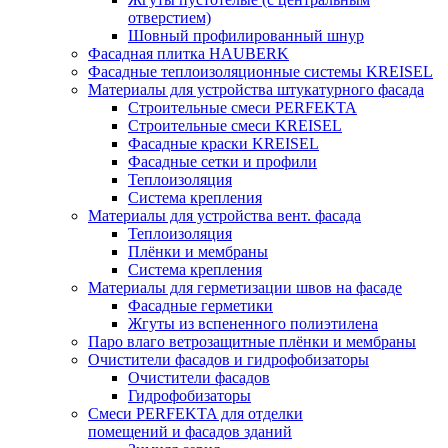
отверстием)
Шовный профилированный шнур
Фасадная плитка HAUBERK
Фасадные теплоизоляционные системы KREISEL
Материалы для устройства штукатурного фасада
Строительные смеси PERFEKTA
Строительные смеси KREISEL
Фасадные краски KREISEL
Фасадные сетки и профили
Теплоизоляция
Система крепления
Материалы для устройства вент. фасада
Теплоизоляция
Плёнки и мембраны
Система крепления
Материалы для герметизации швов на фасаде
Фасадные герметики
Жгуты из вспененного полиэтилена
Паро влаго ветрозащитные плёнки и мембраны
Очистители фасадов и гидрофобизаторы
Очистители фасадов
Гидрофобизаторы
Смеси PERFEKTA для отделки
помещений и фасадов зданий