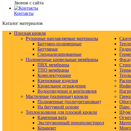
Звонок с сайта
Контакты
Каталог материалов
Плоская кровля
Рулонные наплавляемые материалы
Скатн
Битумно-полимерные
Тепло
Битумные
Гидро
Специализированные
Герм
Полимерные кровельные мембраны
Фаса
ПВХ мембраны
Строи
ТПО мембраны
Терра
Комплектующие
Тепл
Крепежные изделия
Распр
Кровельное ограждение
Инфр
Водоотведение и вентиляция
Нагре
Мастичные (наливные) кровли
Грею
Полимерные (полиуретановые)
Обогр
На битумной основе
Паро 
Теплоизоляция для плоской кровли
Шумо-
Каменная вата
Огнез
Экструзионный пенополистирол
Матер
Керамзит
Монт