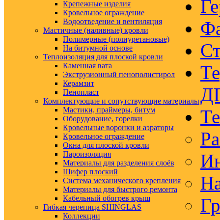
Ге
Крепежные изделия
Кровельное ограждение
Водоотведение и вентиляция
Ф
Мастичные (наливные) кровли
Полимерные (полиуретановые)
Ст
На битумной основе
Теплоизоляция для плоской кровли
Каменная вата
Те
Экструзионный пенополистирол
Керамзит
Д
Пенопласт
Комплектующие и сопутствующие материалы
Мастики, праймеры, битум
Те
Оборудование, горелки
Кровельные воронки и аэраторы
Ра
Кровельное ограждение
Окна для плоской кровли
Пароизоляция
Ин
Материалы для разделения слоёв
Шифер плоский
На
Система механического крепления
Материалы для быстрого ремонта
Кабельный обогрев крыш
Гр
Гибкая черепица SHINGLAS
Коллекции