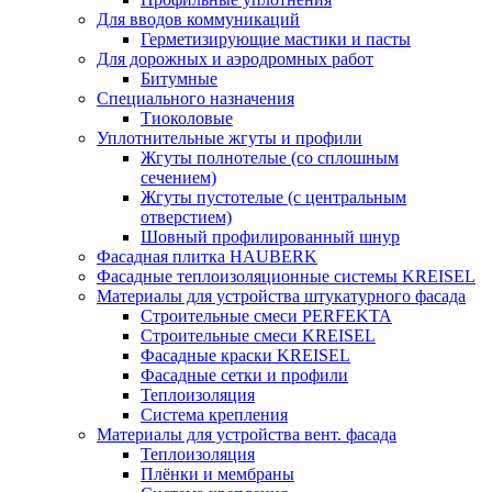
Для вводов коммуникаций
Герметизирующие мастики и пасты
Для дорожных и аэродромных работ
Битумные
Специального назначения
Тиоколовые
Уплотнительные жгуты и профили
Жгуты полнотелые (со сплошным
сечением)
Жгуты пустотелые (с центральным
отверстием)
Шовный профилированный шнур
Фасадная плитка HAUBERK
Фасадные теплоизоляционные системы KREISEL
Материалы для устройства штукатурного фасада
Строительные смеси PERFEKTA
Строительные смеси KREISEL
Фасадные краски KREISEL
Фасадные сетки и профили
Теплоизоляция
Система крепления
Материалы для устройства вент. фасада
Теплоизоляция
Плёнки и мембраны