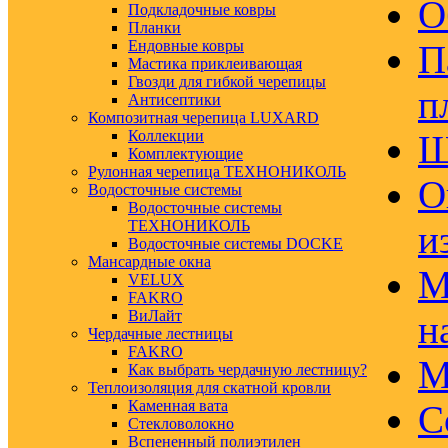
О
Подкладочные ковры
Планки
Ендовные ковры
П
Мастика приклеивающая
Гвозди для гибкой черепицы
п
Антисептики
Композитная черепица LUXARD
Коллекции
Ш
Комплектующие
Рулонная черепица ТЕХНОНИКОЛЬ
О
Водосточные системы
Водосточные системы
ТЕХНОНИКОЛЬ
и
Водосточные системы DOCKE
Мансардные окна
М
VELUX
FAKRO
ВиЛайт
н
Чердачные лестницы
FAKRO
М
Как выбрать чердачную лестницу?
Теплоизоляция для скатной кровли
Каменная вата
С
Стекловолокно
Вспененный полиэтилен