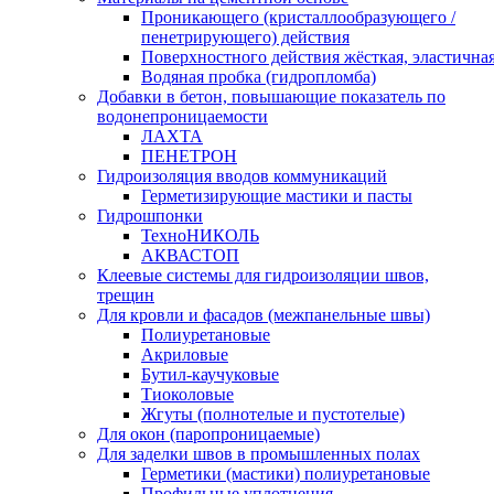
Проникающего (кристаллообразующего /
пенетрирующего) действия
Поверхностного действия жёсткая, эластична
Водяная пробка (гидропломба)
Добавки в бетон, повышающие показатель по
водонепроницаемости
ЛАХТА
ПЕНЕТРОН
Гидроизоляция вводов коммуникаций
Герметизирующие мастики и пасты
Гидрошпонки
ТехноНИКОЛЬ
АКВАСТОП
Клеевые системы для гидроизоляции швов,
трещин
Для кровли и фасадов (межпанельные швы)
Полиуретановые
Акриловые
Бутил-каучуковые
Тиоколовые
Жгуты (полнотелые и пустотелые)
Для окон (паропроницаемые)
Для заделки швов в промышленных полах
Герметики (мастики) полиуретановые
Профильные уплотнения