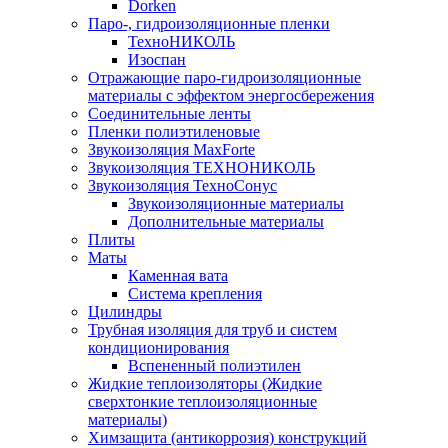
Dorken
Паро-, гидроизоляционные пленки
ТехноНИКОЛЬ
Изоспан
Отражающие паро-гидроизоляционные
материалы с эффектом энергосбережения
Соединительные ленты
Пленки полиэтиленовые
Звукоизоляция MaxForte
Звукоизоляция ТЕХНОНИКОЛЬ
Звукоизоляция ТехноСонус
Звукоизоляционные материалы
Дополнительные материалы
Плиты
Маты
Каменная вата
Система крепления
Цилиндры
Трубная изоляция для труб и систем
кондиционирования
Вспененный полиэтилен
Жидкие теплоизоляторы (Жидкие
сверхтонкие теплоизоляционные
материалы)
Химзащита (антикоррозия) конструкций