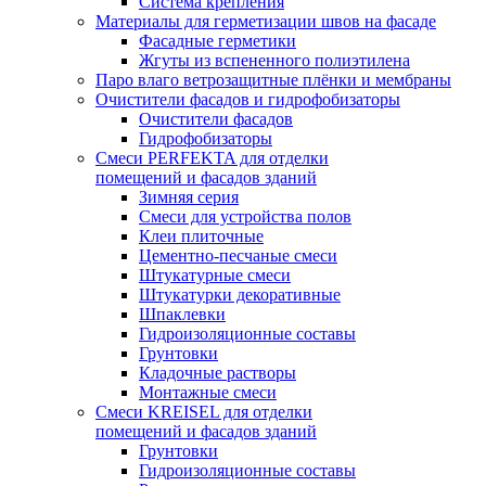
Система крепления
Материалы для герметизации швов на фасаде
Фасадные герметики
Жгуты из вспененного полиэтилена
Паро влаго ветрозащитные плёнки и мембраны
Очистители фасадов и гидрофобизаторы
Очистители фасадов
Гидрофобизаторы
Смеси PERFEKTA для отделки
помещений и фасадов зданий
Зимняя серия
Смеси для устройства полов
Клеи плиточные
Цементно-песчаные смеси
Штукатурные смеси
Штукатурки декоративные
Шпаклевки
Гидроизоляционные составы
Грунтовки
Кладочные растворы
Монтажные смеси
Смеси KREISEL для отделки
помещений и фасадов зданий
Грунтовки
Гидроизоляционные составы