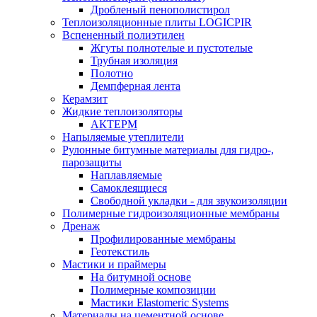
Дробленый пенополистирол
Теплоизоляционные плиты LOGICPIR
Вспененный полиэтилен
Жгуты полнотелые и пустотелые
Трубная изоляция
Полотно
Демпферная лента
Керамзит
Жидкие теплоизоляторы
АКТЕРМ
Напыляемые утеплители
Рулонные битумные материалы для гидро-,
парозащиты
Наплавляемые
Самоклеящиеся
Свободной укладки - для звукоизоляции
Полимерные гидроизоляционные мембраны
Дренаж
Профилированные мембраны
Геотекстиль
Мастики и праймеры
На битумной основе
Полимерные композиции
Мастики Elastomeric Systems
Материалы на цементной основе