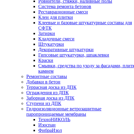
Ровнители, стяжки, наливные полы
Cистема ремонта бетонов
Реставрационные смеси
Клеи для плитки
Клеевые и базовые штукатурные составы для
СФТК
Затирки
Кладочные смеси
Штукатурки
Декоративные штукатурки
Гипсовые штукатурки, шпаклевки
Краски
Смывки, средства по уходу за фасадами, плит
камнем
Ремонтные составы
Добавки в бетон
Террасная доска из ДПК
Ограждения из ДПК
Заборная доска из ДПК
Ступени из ДПК
Гидроизоляционные ветрозащитные
паропроницаемые мембраны
ТехноНИКОЛЬ
Изоспан
ФибраИзол