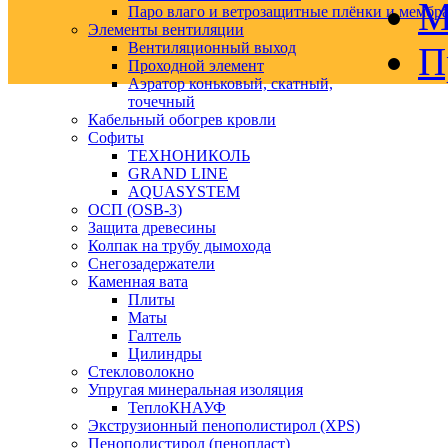
М
Паро влаго и ветрозащитные плёнки и мембр
Элементы вентиляции
Вентиляционный выход
П
Проходной элемент
Аэратор коньковый, скатный,
точечный
Кабельный обогрев кровли
Софиты
ТЕХНОНИКОЛЬ
GRAND LINE
AQUASYSTEM
ОСП (OSB-3)
Защита древесины
Колпак на трубу дымохода
Снегозадержатели
Каменная вата
Плиты
Маты
Галтель
Цилиндры
Стекловолокно
Упругая минеральная изоляция
ТеплоКНАУФ
Экструзионный пенополистирол (XPS)
Пенополистирол (пенопласт)