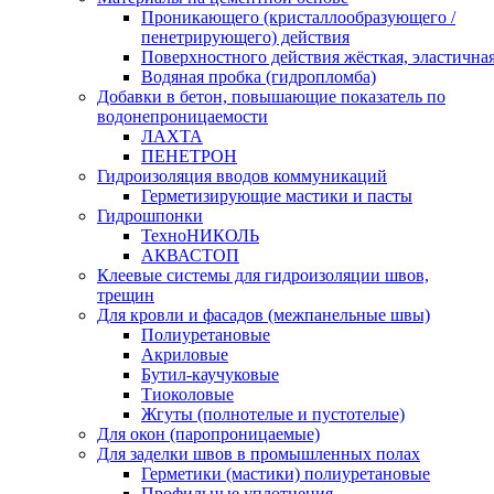
Проникающего (кристаллообразующего /
пенетрирующего) действия
Поверхностного действия жёсткая, эластична
Водяная пробка (гидропломба)
Добавки в бетон, повышающие показатель по
водонепроницаемости
ЛАХТА
ПЕНЕТРОН
Гидроизоляция вводов коммуникаций
Герметизирующие мастики и пасты
Гидрошпонки
ТехноНИКОЛЬ
АКВАСТОП
Клеевые системы для гидроизоляции швов,
трещин
Для кровли и фасадов (межпанельные швы)
Полиуретановые
Акриловые
Бутил-каучуковые
Тиоколовые
Жгуты (полнотелые и пустотелые)
Для окон (паропроницаемые)
Для заделки швов в промышленных полах
Герметики (мастики) полиуретановые
Профильные уплотнения