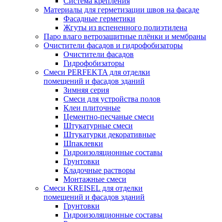
Система крепления
Материалы для герметизации швов на фасаде
Фасадные герметики
Жгуты из вспененного полиэтилена
Паро влаго ветрозащитные плёнки и мембраны
Очистители фасадов и гидрофобизаторы
Очистители фасадов
Гидрофобизаторы
Смеси PERFEKTA для отделки
помещений и фасадов зданий
Зимняя серия
Смеси для устройства полов
Клеи плиточные
Цементно-песчаные смеси
Штукатурные смеси
Штукатурки декоративные
Шпаклевки
Гидроизоляционные составы
Грунтовки
Кладочные растворы
Монтажные смеси
Смеси KREISEL для отделки
помещений и фасадов зданий
Грунтовки
Гидроизоляционные составы