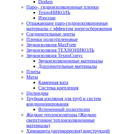
Dorken
Паро-, гидроизоляционные пленки
ТехноНИКОЛЬ
Изоспан
Отражающие паро-гидроизоляционные
материалы с эффектом энергосбережения
Соединительные ленты
Пленки полиэтиленовые
Звукоизоляция MaxForte
Звукоизоляция ТЕХНОНИКОЛЬ
Звукоизоляция ТехноСонус
Звукоизоляционные материалы
Дополнительные материалы
Плиты
Маты
Каменная вата
Система крепления
Цилиндры
Трубная изоляция для труб и систем
кондиционирования
Вспененный полиэтилен
Жидкие теплоизоляторы (Жидкие
сверхтонкие теплоизоляционные
материалы)
Химзащита (антикоррозия) конструкций