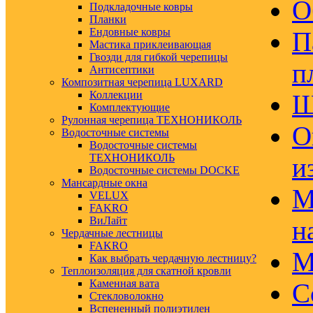
О
Подкладочные ковры
Планки
Ендовные ковры
П
Мастика приклеивающая
Гвозди для гибкой черепицы
п
Антисептики
Композитная черепица LUXARD
Коллекции
Ш
Комплектующие
Рулонная черепица ТЕХНОНИКОЛЬ
О
Водосточные системы
Водосточные системы
ТЕХНОНИКОЛЬ
и
Водосточные системы DOCKE
Мансардные окна
М
VELUX
FAKRO
ВиЛайт
н
Чердачные лестницы
FAKRO
М
Как выбрать чердачную лестницу?
Теплоизоляция для скатной кровли
Каменная вата
С
Стекловолокно
Вспененный полиэтилен