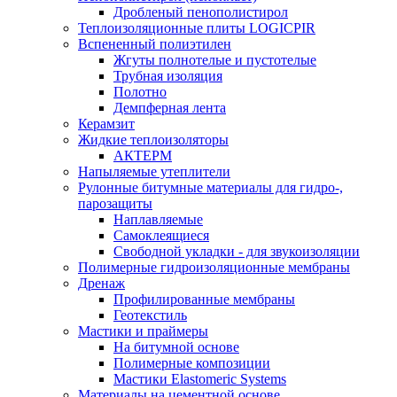
Дробленый пенополистирол
Теплоизоляционные плиты LOGICPIR
Вспененный полиэтилен
Жгуты полнотелые и пустотелые
Трубная изоляция
Полотно
Демпферная лента
Керамзит
Жидкие теплоизоляторы
АКТЕРМ
Напыляемые утеплители
Рулонные битумные материалы для гидро-,
парозащиты
Наплавляемые
Самоклеящиеся
Свободной укладки - для звукоизоляции
Полимерные гидроизоляционные мембраны
Дренаж
Профилированные мембраны
Геотекстиль
Мастики и праймеры
На битумной основе
Полимерные композиции
Мастики Elastomeric Systems
Материалы на цементной основе