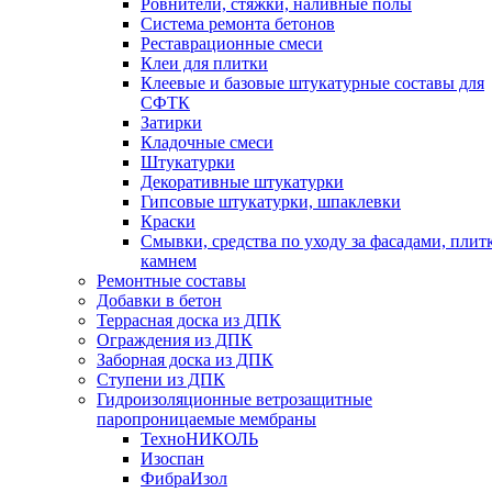
Ровнители, стяжки, наливные полы
Cистема ремонта бетонов
Реставрационные смеси
Клеи для плитки
Клеевые и базовые штукатурные составы для
СФТК
Затирки
Кладочные смеси
Штукатурки
Декоративные штукатурки
Гипсовые штукатурки, шпаклевки
Краски
Смывки, средства по уходу за фасадами, плит
камнем
Ремонтные составы
Добавки в бетон
Террасная доска из ДПК
Ограждения из ДПК
Заборная доска из ДПК
Ступени из ДПК
Гидроизоляционные ветрозащитные
паропроницаемые мембраны
ТехноНИКОЛЬ
Изоспан
ФибраИзол