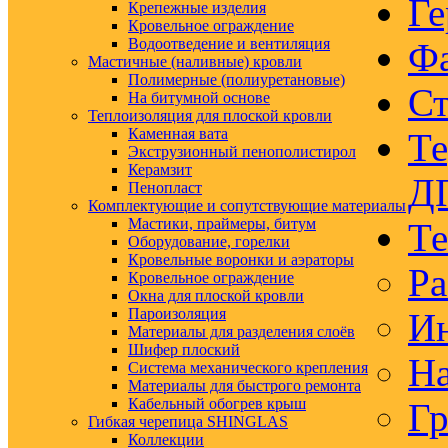
Ге
Крепежные изделия
Кровельное ограждение
Водоотведение и вентиляция
Ф
Мастичные (наливные) кровли
Полимерные (полиуретановые)
Ст
На битумной основе
Теплоизоляция для плоской кровли
Каменная вата
Те
Экструзионный пенополистирол
Керамзит
Д
Пенопласт
Комплектующие и сопутствующие материалы
Мастики, праймеры, битум
Те
Оборудование, горелки
Кровельные воронки и аэраторы
Ра
Кровельное ограждение
Окна для плоской кровли
Пароизоляция
Ин
Материалы для разделения слоёв
Шифер плоский
На
Система механического крепления
Материалы для быстрого ремонта
Кабельный обогрев крыш
Гр
Гибкая черепица SHINGLAS
Коллекции