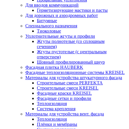
Для вводов коммуникаций
Герметизирующие мастики и пасты
Для дорожных и аэродромных работ
Битумные
Специального назначения
Тиоколовые
Уплотнительные жгуты и профили
Жгуты полнотелые (со сплошным
сечением)
Жгуты пустотелые (с центральным
отверстием)
Шовный профилированный шнур
Фасадная плитка HAUBERK
Фасадные теплоизоляционные системы KREISEL
Материалы для устройства штукатурного фасада
Строительные смеси PERFEKTA
Строительные смеси KREISEL
Фасадные краски KREISEL
Фасадные сетки и профили
Теплоизоляция
Система крепления
Материалы для устройства вент. фасада
Теплоизоляция
Плёнки и мембраны