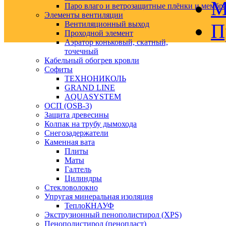
М
Паро влаго и ветрозащитные плёнки и мембр
Элементы вентиляции
Вентиляционный выход
П
Проходной элемент
Аэратор коньковый, скатный,
точечный
Кабельный обогрев кровли
Софиты
ТЕХНОНИКОЛЬ
GRAND LINE
AQUASYSTEM
ОСП (OSB-3)
Защита древесины
Колпак на трубу дымохода
Снегозадержатели
Каменная вата
Плиты
Маты
Галтель
Цилиндры
Стекловолокно
Упругая минеральная изоляция
ТеплоКНАУФ
Экструзионный пенополистирол (XPS)
Пенополистирол (пенопласт)