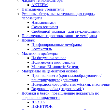
Жидкие теплоизоляторы
АКТЕРМ
Напыляемые утеплители
Рулонные битумные материалы для гидро-,
парозащиты
Наплавляемые
Самоклеящиеся
Свободной укладки - для звукоизоляции
Полимерные гидроизоляционные мембраны
Дренаж
Профилированные мембраны
Геотекстиль
Мастики и праймеры
На битумной основе
Полимерные композиции
Мастики Elastomeric Systems
Материалы на цементной основе
Проникающего (кристаллообразующего /
пенетрирующего) действия
Поверхностного действия жёсткая, эластична
Водяная пробка (гидропломба)
Добавки в бетон, повышающие показатель по
водонепроницаемости
ЛАХТА
ПЕНЕТРОН