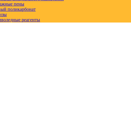
ажные пены
вый поликарбонат
изы
иволедные реагенты