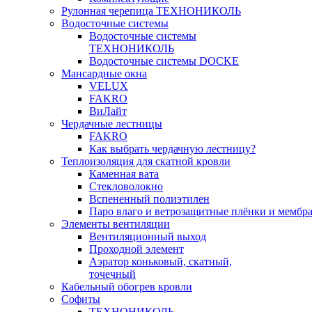
Рулонная черепица ТЕХНОНИКОЛЬ
Водосточные системы
Водосточные системы
ТЕХНОНИКОЛЬ
Водосточные системы DOCKE
Мансардные окна
VELUX
FAKRO
ВиЛайт
Чердачные лестницы
FAKRO
Как выбрать чердачную лестницу?
Теплоизоляция для скатной кровли
Каменная вата
Стекловолокно
Вспененный полиэтилен
Паро влаго и ветрозащитные плёнки и мембр
Элементы вентиляции
Вентиляционный выход
Проходной элемент
Аэратор коньковый, скатный,
точечный
Кабельный обогрев кровли
Софиты
ТЕХНОНИКОЛЬ