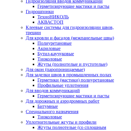
Гидроизоляция вводов коммуникаций
Герметизирующие мастики и пасты
Гидрошпонки
ТехноНИКОЛЬ
АКВАСТОП
Клеевые системы для гидроизоляции швов,
трещин
Для кровли и фасадов (межпанельные швы)
Полиуретановые
Акриловые
Бутил-каучуковые
Тиоколовые
Жгуты (полнотелые и пустотелые)
Для окон (паропроницаемые)
Для заделки швов в промышленных полах
Герметики (мастики) полиуретановые
Профильные уплотнения
Для вводов коммуникаций
Герметизирующие мастики и пасты
Для дорожных и аэродромных работ
Битумные
Специального назначения
Тиоколовые
Уплотнительные жгуты и профили
Жгуты полнотелые (со сплошным