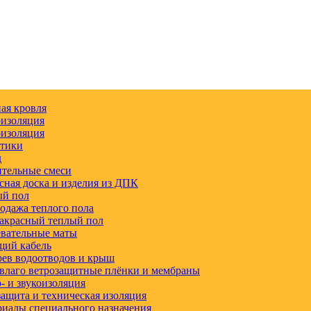
ая кровля
изоляция
изоляция
етики
д
тельные смеси
сная доска и изделия из ДПК
ый пол
одажа теплого пола
акрасный теплый пол
вательные маты
щий кабель
ев водоотводов и крыш
влаго ветрозащитные плёнки и мембраны
 и звукоизоляция
ащита и техническая изоляция
иалы специального назначения