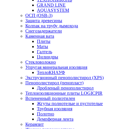
GRAND LINE
AQUASYSTEM
ОСП (OSB-3)
Защита древесины
Колпак на трубу дымохода
Снегозадержатели
Каменная вата
Плиты
Маты
Галтель
Цилиндры
Стекловолокно
Упругая минеральная изоляция
ТеплоКНАУФ
Экструзионный пенополистирол (XPS)
Пенополистирол (пенопласт)
Дробленый пенополистирол
Теплоизоляционные плиты LOGICPIR
Вспененный полиэтилен
Жгуты полнотелые и пустотелые
Трубная изоляция
Полотно
Демпферная лента
Керамзит