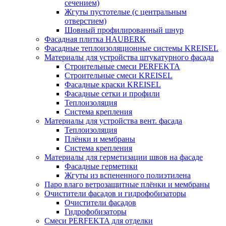
сечением)
Жгуты пустотелые (с центральным
отверстием)
Шовный профилированный шнур
Фасадная плитка HAUBERK
Фасадные теплоизоляционные системы KREISEL
Материалы для устройства штукатурного фасада
Строительные смеси PERFEKTA
Строительные смеси KREISEL
Фасадные краски KREISEL
Фасадные сетки и профили
Теплоизоляция
Система крепления
Материалы для устройства вент. фасада
Теплоизоляция
Плёнки и мембраны
Система крепления
Материалы для герметизации швов на фасаде
Фасадные герметики
Жгуты из вспененного полиэтилена
Паро влаго ветрозащитные плёнки и мембраны
Очистители фасадов и гидрофобизаторы
Очистители фасадов
Гидрофобизаторы
Смеси PERFEKTA для отделки