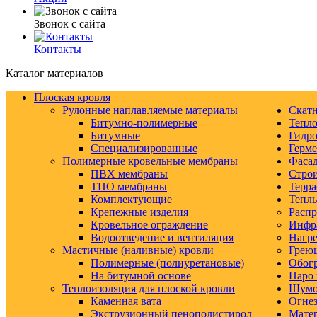
Звонок с сайта
Контакты
Каталог материалов
Плоская кровля
Рулонные наплавляемые материалы
Скатн
Битумно-полимерные
Тепло
Битумные
Гидро
Специализированные
Герм
Полимерные кровельные мембраны
Фаса
ПВХ мембраны
Строи
ТПО мембраны
Терра
Комплектующие
Тепл
Крепежные изделия
Распр
Кровельное ограждение
Инфр
Водоотведение и вентиляция
Нагре
Мастичные (наливные) кровли
Грею
Полимерные (полиуретановые)
Обогр
На битумной основе
Паро 
Теплоизоляция для плоской кровли
Шумо-
Каменная вата
Огнез
Экструзионный пенополистирол
Матер