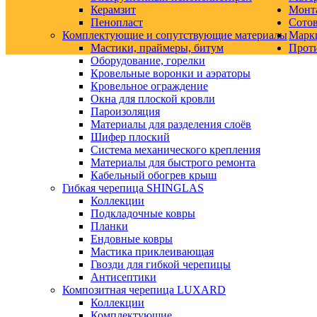
Керамзит
Монт
Пенопласт
Сото
Комплектующие и сопутствующие материалы
Марк
Мастики, праймеры, битум
Прот
Оборудование, горелки
Кровельные воронки и аэраторы
Кровельное ограждение
Окна для плоской кровли
Пароизоляция
Материалы для разделения слоёв
Шифер плоский
Система механического крепления
Материалы для быстрого ремонта
Кабельный обогрев крыш
Гибкая черепица SHINGLAS
Коллекции
Подкладочные ковры
Планки
Ендовные ковры
Мастика приклеивающая
Гвозди для гибкой черепицы
Антисептики
Композитная черепица LUXARD
Коллекции
Комплектующие