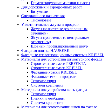
Герметизирующие мастики и пасты
Для дорожных и аэродромных работ
Битумные
Специального назначения
Тиоколовые
Уплотнительные жгуты и профили
Жгуты полнотелые (со сплошным
сечением)
Жгуты пустотелые (с центральным
отверстием)
Шовный профилированный шнур
Фасадная плитка HAUBERK
Фасадные теплоизоляционные системы KREISEL
Материалы для устройства штукатурного фасада
Строительные смеси PERFEKTA
Строительные смеси KREISEL
Фасадные краски KREISEL
Фасадные сетки и профили
Теплоизоляция
Система крепления
Материалы для устройства вент. фасада
Теплоизоляция
Плёнки и мембраны
Система крепления
Материалы для герметизации швов на фасаде