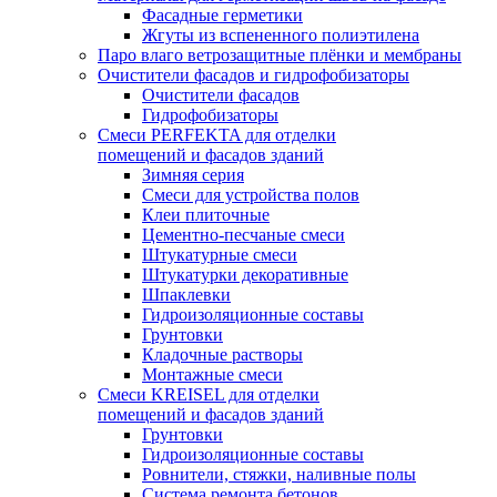
Фасадные герметики
Жгуты из вспененного полиэтилена
Паро влаго ветрозащитные плёнки и мембраны
Очистители фасадов и гидрофобизаторы
Очистители фасадов
Гидрофобизаторы
Смеси PERFEKTA для отделки
помещений и фасадов зданий
Зимняя серия
Смеси для устройства полов
Клеи плиточные
Цементно-песчаные смеси
Штукатурные смеси
Штукатурки декоративные
Шпаклевки
Гидроизоляционные составы
Грунтовки
Кладочные растворы
Монтажные смеси
Смеси KREISEL для отделки
помещений и фасадов зданий
Грунтовки
Гидроизоляционные составы
Ровнители, стяжки, наливные полы
Cистема ремонта бетонов