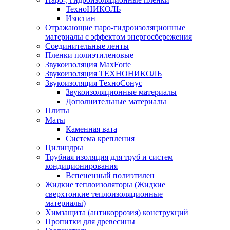
ТехноНИКОЛЬ
Изоспан
Отражающие паро-гидроизоляционные
материалы с эффектом энергосбережения
Соединительные ленты
Пленки полиэтиленовые
Звукоизоляция MaxForte
Звукоизоляция ТЕХНОНИКОЛЬ
Звукоизоляция ТехноСонус
Звукоизоляционные материалы
Дополнительные материалы
Плиты
Маты
Каменная вата
Система крепления
Цилиндры
Трубная изоляция для труб и систем
кондиционирования
Вспененный полиэтилен
Жидкие теплоизоляторы (Жидкие
сверхтонкие теплоизоляционные
материалы)
Химзащита (антикоррозия) конструкций
Пропитки для древесины