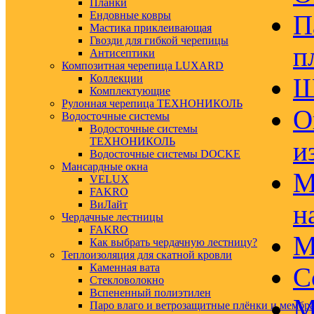
Планки
Ендовные ковры
П
Мастика приклеивающая
Гвозди для гибкой черепицы
п
Антисептики
Композитная черепица LUXARD
Коллекции
Ш
Комплектующие
Рулонная черепица ТЕХНОНИКОЛЬ
О
Водосточные системы
Водосточные системы
ТЕХНОНИКОЛЬ
и
Водосточные системы DOCKE
Мансардные окна
М
VELUX
FAKRO
ВиЛайт
н
Чердачные лестницы
FAKRO
М
Как выбрать чердачную лестницу?
Теплоизоляция для скатной кровли
Каменная вата
С
Стекловолокно
Вспененный полиэтилен
М
Паро влаго и ветрозащитные плёнки и мембр