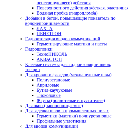
пенетрирующего) действия
Поверхностного действия жёсткая, эластична
Водяная пробка (гидропломба)
Добавки в бетон, повышающие показатель по
водонепроницаемости
ЛАХТА
ПЕНЕТРОН
Гидроизоляция вводов коммуникаций
Герметизирующие мастики и пасты
Гидрошпонки
ТехноНИКОЛЬ
АКВАСТОП
Клеевые системы для гидроизоляции швов,
трещин
Для кровли и фасадов (межпанельные швы)
Полиуретановые
Акриловые
Бутил-каучуковые
Тиоколовые
Жгуты (полнотелые и пустотелые)
Для окон (паропроницаемые)
Для заделки швов в промышленных полах
Герметики (мастики) полиуретановые
Профильные уплотнения
Для вводов коммуникаций