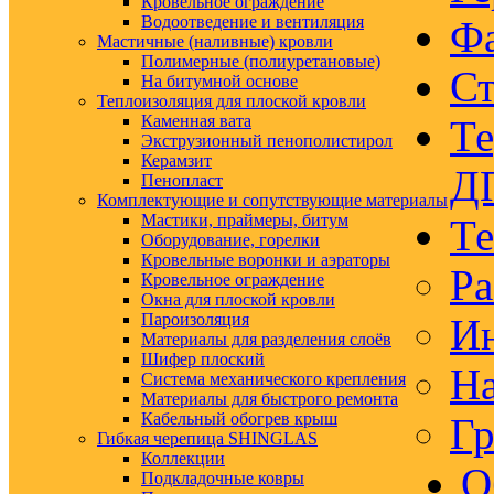
Кровельное ограждение
Водоотведение и вентиляция
Ф
Мастичные (наливные) кровли
Полимерные (полиуретановые)
Ст
На битумной основе
Теплоизоляция для плоской кровли
Каменная вата
Те
Экструзионный пенополистирол
Керамзит
Д
Пенопласт
Комплектующие и сопутствующие материалы
Мастики, праймеры, битум
Те
Оборудование, горелки
Кровельные воронки и аэраторы
Ра
Кровельное ограждение
Окна для плоской кровли
Пароизоляция
Ин
Материалы для разделения слоёв
Шифер плоский
На
Система механического крепления
Материалы для быстрого ремонта
Кабельный обогрев крыш
Гр
Гибкая черепица SHINGLAS
Коллекции
О
Подкладочные ковры