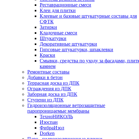
Реставрационные смеси
Клеи для плитки
Клеевые и базовые штукатурные составы для
СФТК
Затирки
Кладочные смеси
Штукатурки
Декоративные штукатурки
Гипсовые штукатурки, шпаклевки
Краски
Смывки, средства по уходу за фасадами, плит
камнем
Ремонтные составы
Добавки в бетон
Террасная доска из ДПК
Ограждения из ДПК
Заборная доска из ДПК
Ступени из ДПК
Гидроизоляционные ветрозащитные
паропроницаемые мембраны
ТехноНИКОЛЬ
Изоспан
ФибраИзол
Dorken
Паро-, гидроизоляционные пленки