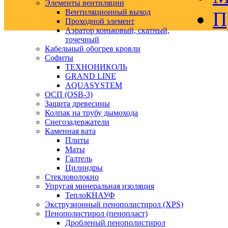
Элементы вентиляции
Вентиляционный выход
П
Проходной элемент
Аэратор коньковый, скатный,
точечный
Кабельный обогрев кровли
Софиты
ТЕХНОНИКОЛЬ
GRAND LINE
AQUASYSTEM
ОСП (OSB-3)
Защита древесины
Колпак на трубу дымохода
Снегозадержатели
Каменная вата
Плиты
Маты
Галтель
Цилиндры
Стекловолокно
Упругая минеральная изоляция
ТеплоКНАУФ
Экструзионный пенополистирол (XPS)
Пенополистирол (пенопласт)
Дробленый пенополистирол