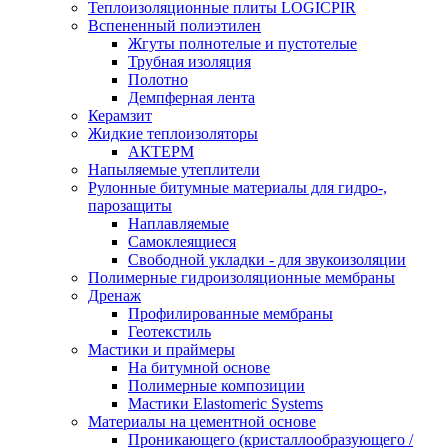
Теплоизоляционные плиты LOGICPIR
Вспененный полиэтилен
Жгуты полнотелые и пустотелые
Трубная изоляция
Полотно
Демпферная лента
Керамзит
Жидкие теплоизоляторы
АКТЕРМ
Напыляемые утеплители
Рулонные битумные материалы для гидро-,
парозащиты
Наплавляемые
Самоклеящиеся
Свободной укладки - для звукоизоляции
Полимерные гидроизоляционные мембраны
Дренаж
Профилированные мембраны
Геотекстиль
Мастики и праймеры
На битумной основе
Полимерные композиции
Мастики Elastomeric Systems
Материалы на цементной основе
Проникающего (кристаллообразующего /