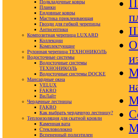
П
Подкладочные ковры
Планки
Ендовные ковры
п
Мастика приклеивающая
Гвозди для гибкой черепицы
Ш
Антисептики
Композитная черепица LUXARD
Коллекции
О
Комплектующие
Рулонная черепица ТЕХНОНИКОЛЬ
и
Водосточные системы
Водосточные системы
ТЕХНОНИКОЛЬ
М
Водосточные системы DOCKE
Мансардные окна
н
VELUX
FAKRO
ВиЛайт
М
Чердачные лестницы
FAKRO
С
Как выбрать чердачную лестницу?
Теплоизоляция для скатной кровли
Каменная вата
М
Стекловолокно
Вспененный полиэтилен