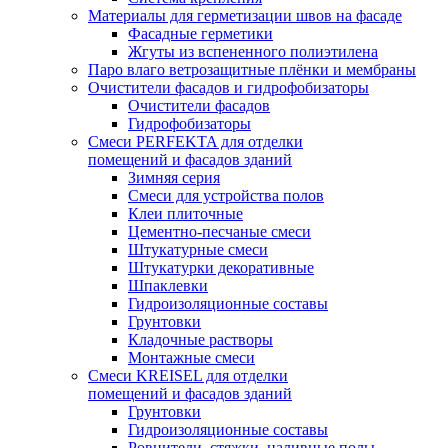
Материалы для герметизации швов на фасаде
Фасадные герметики
Жгуты из вспененного полиэтилена
Паро влаго ветрозащитные плёнки и мембраны
Очистители фасадов и гидрофобизаторы
Очистители фасадов
Гидрофобизаторы
Смеси PERFEKTA для отделки
помещений и фасадов зданий
Зимняя серия
Смеси для устройства полов
Клеи плиточные
Цементно-песчаные смеси
Штукатурные смеси
Штукатурки декоративные
Шпаклевки
Гидроизоляционные составы
Грунтовки
Кладочные растворы
Монтажные смеси
Смеси KREISEL для отделки
помещений и фасадов зданий
Грунтовки
Гидроизоляционные составы
Ровнители, стяжки, наливные полы