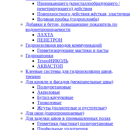
Проникающего (кристаллообразующего /
пенетрирующего) действия
Поверхностного действия жёсткая, эластична
Водяная пробка (гидропломба)
Добавки в бетон, повышающие показатель по
водонепроницаемости
ЛАХТА
ПЕНЕТРОН
Гидроизоляция вводов коммуникаций
Герметизирующие мастики и пасты
Гидрошпонки
ТехноНИКОЛЬ
АКВАСТОП
Клеевые системы для гидроизоляции швов,
трещин
Для кровли и фасадов (межпанельные швы)
Полиуретановые
Акриловые
Бутил-каучуковые
Тиоколовые
Жгуты (полнотелые и пустотелые)
Для окон (паропроницаемые)
Для заделки швов в промышленных полах
Герметики (мастики) полиуретановые
Профильные уплотнения