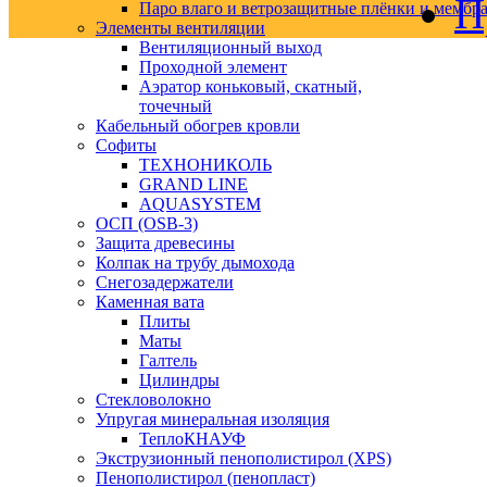
П
Паро влаго и ветрозащитные плёнки и мембр
Элементы вентиляции
Вентиляционный выход
Проходной элемент
Аэратор коньковый, скатный,
точечный
Кабельный обогрев кровли
Софиты
ТЕХНОНИКОЛЬ
GRAND LINE
AQUASYSTEM
ОСП (OSB-3)
Защита древесины
Колпак на трубу дымохода
Снегозадержатели
Каменная вата
Плиты
Маты
Галтель
Цилиндры
Стекловолокно
Упругая минеральная изоляция
ТеплоКНАУФ
Экструзионный пенополистирол (XPS)
Пенополистирол (пенопласт)