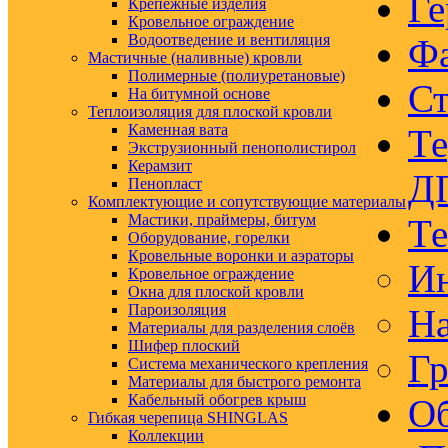
Ге
Крепежные изделия
Кровельное ограждение
Водоотведение и вентиляция
Ф
Мастичные (наливные) кровли
Полимерные (полиуретановые)
Ст
На битумной основе
Теплоизоляция для плоской кровли
Каменная вата
Те
Экструзионный пенополистирол
Керамзит
Д
Пенопласт
Комплектующие и сопутствующие материалы
Мастики, праймеры, битум
Те
Оборудование, горелки
Кровельные воронки и аэраторы
Ин
Кровельное ограждение
Окна для плоской кровли
Пароизоляция
На
Материалы для разделения слоёв
Шифер плоский
Гр
Система механического крепления
Материалы для быстрого ремонта
Кабельный обогрев крыш
Об
Гибкая черепица SHINGLAS
Коллекции