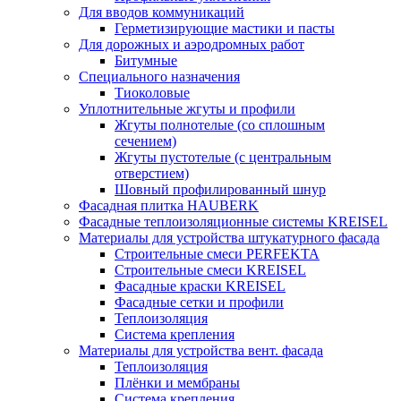
Для вводов коммуникаций
Герметизирующие мастики и пасты
Для дорожных и аэродромных работ
Битумные
Специального назначения
Тиоколовые
Уплотнительные жгуты и профили
Жгуты полнотелые (со сплошным
сечением)
Жгуты пустотелые (с центральным
отверстием)
Шовный профилированный шнур
Фасадная плитка HAUBERK
Фасадные теплоизоляционные системы KREISEL
Материалы для устройства штукатурного фасада
Строительные смеси PERFEKTA
Строительные смеси KREISEL
Фасадные краски KREISEL
Фасадные сетки и профили
Теплоизоляция
Система крепления
Материалы для устройства вент. фасада
Теплоизоляция
Плёнки и мембраны
Система крепления