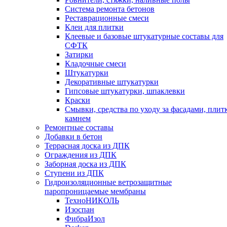
Cистема ремонта бетонов
Реставрационные смеси
Клеи для плитки
Клеевые и базовые штукатурные составы для
СФТК
Затирки
Кладочные смеси
Штукатурки
Декоративные штукатурки
Гипсовые штукатурки, шпаклевки
Краски
Смывки, средства по уходу за фасадами, плит
камнем
Ремонтные составы
Добавки в бетон
Террасная доска из ДПК
Ограждения из ДПК
Заборная доска из ДПК
Ступени из ДПК
Гидроизоляционные ветрозащитные
паропроницаемые мембраны
ТехноНИКОЛЬ
Изоспан
ФибраИзол