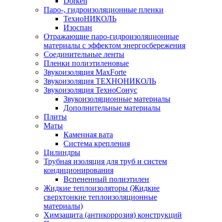
Dorken
Паро-, гидроизоляционные пленки
ТехноНИКОЛЬ
Изоспан
Отражающие паро-гидроизоляционные
материалы с эффектом энергосбережения
Соединительные ленты
Пленки полиэтиленовые
Звукоизоляция MaxForte
Звукоизоляция ТЕХНОНИКОЛЬ
Звукоизоляция ТехноСонус
Звукоизоляционные материалы
Дополнительные материалы
Плиты
Маты
Каменная вата
Система крепления
Цилиндры
Трубная изоляция для труб и систем
кондиционирования
Вспененный полиэтилен
Жидкие теплоизоляторы (Жидкие
сверхтонкие теплоизоляционные
материалы)
Химзащита (антикоррозия) конструкций