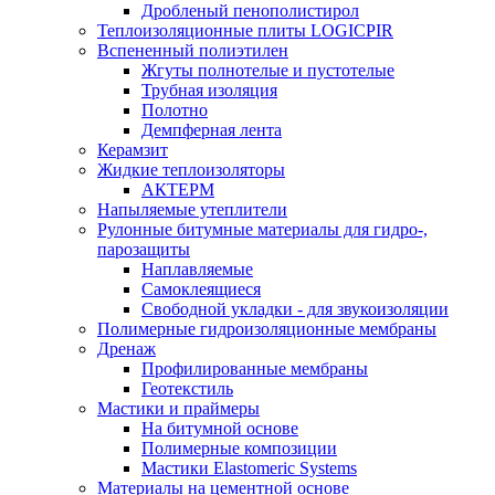
Дробленый пенополистирол
Теплоизоляционные плиты LOGICPIR
Вспененный полиэтилен
Жгуты полнотелые и пустотелые
Трубная изоляция
Полотно
Демпферная лента
Керамзит
Жидкие теплоизоляторы
АКТЕРМ
Напыляемые утеплители
Рулонные битумные материалы для гидро-,
парозащиты
Наплавляемые
Самоклеящиеся
Свободной укладки - для звукоизоляции
Полимерные гидроизоляционные мембраны
Дренаж
Профилированные мембраны
Геотекстиль
Мастики и праймеры
На битумной основе
Полимерные композиции
Мастики Elastomeric Systems
Материалы на цементной основе