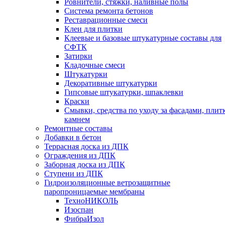
Ровнители, стяжки, наливные полы
Cистема ремонта бетонов
Реставрационные смеси
Клеи для плитки
Клеевые и базовые штукатурные составы для
СФТК
Затирки
Кладочные смеси
Штукатурки
Декоративные штукатурки
Гипсовые штукатурки, шпаклевки
Краски
Смывки, средства по уходу за фасадами, плит
камнем
Ремонтные составы
Добавки в бетон
Террасная доска из ДПК
Ограждения из ДПК
Заборная доска из ДПК
Ступени из ДПК
Гидроизоляционные ветрозащитные
паропроницаемые мембраны
ТехноНИКОЛЬ
Изоспан
ФибраИзол