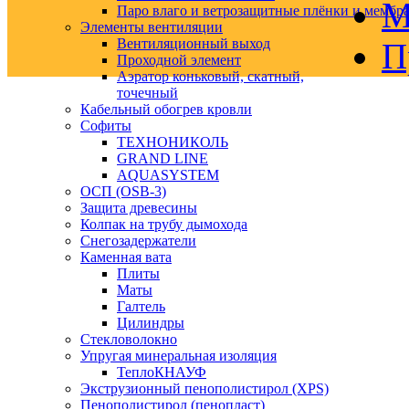
М
Паро влаго и ветрозащитные плёнки и мембр
Элементы вентиляции
Вентиляционный выход
П
Проходной элемент
Аэратор коньковый, скатный,
точечный
Кабельный обогрев кровли
Софиты
ТЕХНОНИКОЛЬ
GRAND LINE
AQUASYSTEM
ОСП (OSB-3)
Защита древесины
Колпак на трубу дымохода
Снегозадержатели
Каменная вата
Плиты
Маты
Галтель
Цилиндры
Стекловолокно
Упругая минеральная изоляция
ТеплоКНАУФ
Экструзионный пенополистирол (XPS)
Пенополистирол (пенопласт)