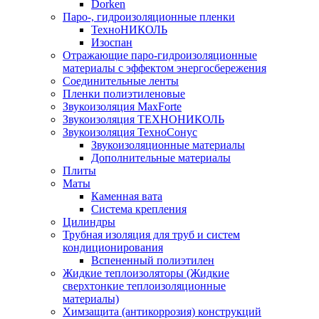
Dorken
Паро-, гидроизоляционные пленки
ТехноНИКОЛЬ
Изоспан
Отражающие паро-гидроизоляционные
материалы с эффектом энергосбережения
Соединительные ленты
Пленки полиэтиленовые
Звукоизоляция MaxForte
Звукоизоляция ТЕХНОНИКОЛЬ
Звукоизоляция ТехноСонус
Звукоизоляционные материалы
Дополнительные материалы
Плиты
Маты
Каменная вата
Система крепления
Цилиндры
Трубная изоляция для труб и систем
кондиционирования
Вспененный полиэтилен
Жидкие теплоизоляторы (Жидкие
сверхтонкие теплоизоляционные
материалы)
Химзащита (антикоррозия) конструкций