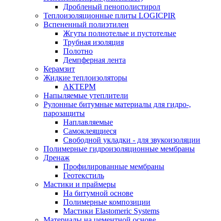
Дробленый пенополистирол
Теплоизоляционные плиты LOGICPIR
Вспененный полиэтилен
Жгуты полнотелые и пустотелые
Трубная изоляция
Полотно
Демпферная лента
Керамзит
Жидкие теплоизоляторы
АКТЕРМ
Напыляемые утеплители
Рулонные битумные материалы для гидро-,
парозащиты
Наплавляемые
Самоклеящиеся
Свободной укладки - для звукоизоляции
Полимерные гидроизоляционные мембраны
Дренаж
Профилированные мембраны
Геотекстиль
Мастики и праймеры
На битумной основе
Полимерные композиции
Мастики Elastomeric Systems
Материалы на цементной основе