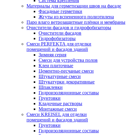
Система крепления
Материалы для герметизации швов на фасаде
Фасадные герметики
Жгуты из вспененного полиэтилена
Паро влаго ветрозащитные плёнки и мембраны
Очистители фасадов и гидрофобизаторы
Очистители фасадов
Гидрофобизаторы
Смеси PERFEKTA для отделки
помещений и фасадов зданий
Зимняя серия
Смеси для устройства полов
Клеи плиточные
Цементно-песчаные смеси
Штукатурные смеси
Штукатурки декоративные
Шпаклевки
Гидроизоляционные составы
Грунтовки
Кладочные растворы
Монтажные смеси
Смеси KREISEL для отделки
помещений и фасадов зданий
Грунтовки
Гидроизоляционные составы