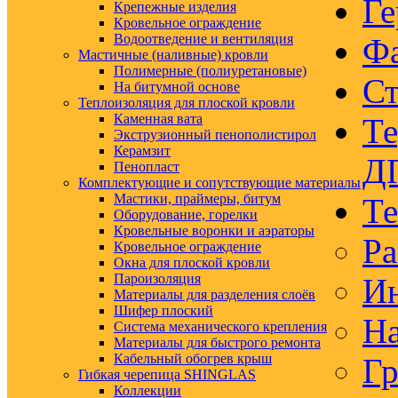
Ге
Крепежные изделия
Кровельное ограждение
Водоотведение и вентиляция
Ф
Мастичные (наливные) кровли
Полимерные (полиуретановые)
Ст
На битумной основе
Теплоизоляция для плоской кровли
Каменная вата
Те
Экструзионный пенополистирол
Керамзит
Д
Пенопласт
Комплектующие и сопутствующие материалы
Мастики, праймеры, битум
Те
Оборудование, горелки
Кровельные воронки и аэраторы
Ра
Кровельное ограждение
Окна для плоской кровли
Пароизоляция
Ин
Материалы для разделения слоёв
Шифер плоский
На
Система механического крепления
Материалы для быстрого ремонта
Кабельный обогрев крыш
Гр
Гибкая черепица SHINGLAS
Коллекции