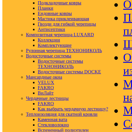
О
Подкладочные ковры
Планки
Ендовные ковры
П
Мастика приклеивающая
Гвозди для гибкой черепицы
п
Антисептики
Композитная черепица LUXARD
Коллекции
Ш
Комплектующие
Рулонная черепица ТЕХНОНИКОЛЬ
О
Водосточные системы
Водосточные системы
ТЕХНОНИКОЛЬ
и
Водосточные системы DOCKE
Мансардные окна
М
VELUX
FAKRO
ВиЛайт
н
Чердачные лестницы
FAKRO
М
Как выбрать чердачную лестницу?
Теплоизоляция для скатной кровли
Каменная вата
С
Стекловолокно
Вспененный полиэтилен