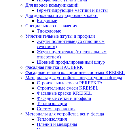
Для вводов коммуникаций
Герметизирующие мастики и пасты
Для дорожных и аэродромных работ
Битумные
Специального назначения
Тиоколовые
Уплотнительные жгуты и профили
Жгуты полнотелые (со сплошным
сечением)
Жгуты пустотелые (с центральным
отверстием)
Шовный профилированный шнур
Фасадная плитка HAUBERK
Фасадные теплоизоляционные системы KREISEL
Материалы для устройства штукатурного фасада
Строительные смеси PERFEKTA
Строительные смеси KREISEL
Фасадные краски KREISEL
Фасадные сетки и профили
Теплоизоляция
Система крепления
Материалы для устройства вент. фасада
Теплоизоляция
Плёнки и мембраны