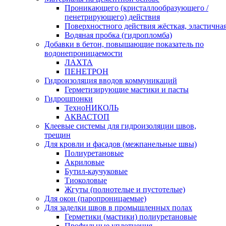
Проникающего (кристаллообразующего /
пенетрирующего) действия
Поверхностного действия жёсткая, эластична
Водяная пробка (гидропломба)
Добавки в бетон, повышающие показатель по
водонепроницаемости
ЛАХТА
ПЕНЕТРОН
Гидроизоляция вводов коммуникаций
Герметизирующие мастики и пасты
Гидрошпонки
ТехноНИКОЛЬ
АКВАСТОП
Клеевые системы для гидроизоляции швов,
трещин
Для кровли и фасадов (межпанельные швы)
Полиуретановые
Акриловые
Бутил-каучуковые
Тиоколовые
Жгуты (полнотелые и пустотелые)
Для окон (паропроницаемые)
Для заделки швов в промышленных полах
Герметики (мастики) полиуретановые
Профильные уплотнения