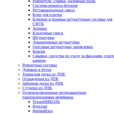
Ровнители, стяжки, наливные полы
Cистема ремонта бетонов
Реставрационные смеси
Клеи для плитки
Клеевые и базовые штукатурные составы для
СФТК
Затирки
Кладочные смеси
Штукатурки
Декоративные штукатурки
Гипсовые штукатурки, шпаклевки
Краски
Смывки, средства по уходу за фасадами, плит
камнем
Ремонтные составы
Добавки в бетон
Террасная доска из ДПК
Ограждения из ДПК
Заборная доска из ДПК
Ступени из ДПК
Гидроизоляционные ветрозащитные
паропроницаемые мембраны
ТехноНИКОЛЬ
Изоспан
ФибраИзол