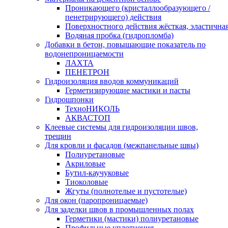
Проникающего (кристаллообразующего /
пенетрирующего) действия
Поверхностного действия жёсткая, эластична
Водяная пробка (гидропломба)
Добавки в бетон, повышающие показатель по
водонепроницаемости
ЛАХТА
ПЕНЕТРОН
Гидроизоляция вводов коммуникаций
Герметизирующие мастики и пасты
Гидрошпонки
ТехноНИКОЛЬ
АКВАСТОП
Клеевые системы для гидроизоляции швов,
трещин
Для кровли и фасадов (межпанельные швы)
Полиуретановые
Акриловые
Бутил-каучуковые
Тиоколовые
Жгуты (полнотелые и пустотелые)
Для окон (паропроницаемые)
Для заделки швов в промышленных полах
Герметики (мастики) полиуретановые
Профильные уплотнения