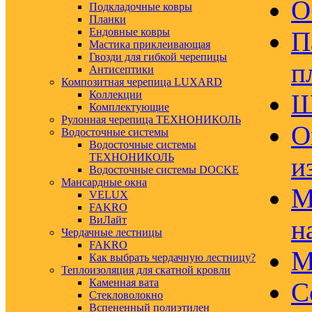
О
Подкладочные ковры
Планки
Ендовные ковры
П
Мастика приклеивающая
Гвозди для гибкой черепицы
п
Антисептики
Композитная черепица LUXARD
Коллекции
Ш
Комплектующие
Рулонная черепица ТЕХНОНИКОЛЬ
О
Водосточные системы
Водосточные системы
ТЕХНОНИКОЛЬ
и
Водосточные системы DOCKE
Мансардные окна
М
VELUX
FAKRO
ВиЛайт
н
Чердачные лестницы
FAKRO
М
Как выбрать чердачную лестницу?
Теплоизоляция для скатной кровли
Каменная вата
С
Стекловолокно
Вспененный полиэтилен