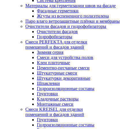
Система крепления
Материалы для герметизации швов на фасаде
Фасадные герметики
Жгуты из вспененного полиэтилена
Паро влаго ветрозащитные плёнки и мембраны
Очистители фасадов и гидрофобизаторы
Очистители фасадов
Гидрофобизаторы
Смеси PERFEKTA для отделки
помещений и фасадов зданий
Зимняя серия
Смеси для устройства полов
Клеи плиточные
Цементно-песчаные смеси
Штукатурные смеси
Штукатурки декоративные
Шпаклевки
Гидроизоляционные составы
Грунтовки
Кладочные растворы
Монтажные смеси
Смеси KREISEL для отделки
помещений и фасадов зданий
Грунтовки
Гидроизоляционные составы