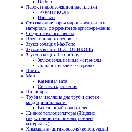
Dorken
Паро-, гидроизоляционные пленки
ТехноНИКОЛЬ
Изоспан
Отражающие паро-гидроизоляционные
материалы с эффектом энергосбережения
Соединительные ленты
Пленки полиэтиленовые
Звукоизоляция MaxForte
Звукоизоляция ТЕХНОНИКОЛЬ
Звукоизоляция ТехноСонус
Звукоизоляционные материалы
Дополнительные материалы
Плиты
Маты
Каменная вата
Система крепления
Цилиндры
Трубная изоляция для труб и систем
кондиционирования
Вспененный полиэтилен
Жидкие теплоизоляторы (Жидкие
сверхтонкие теплоизоляционные
материалы)
Химзащита (антикоррозия) конструкций