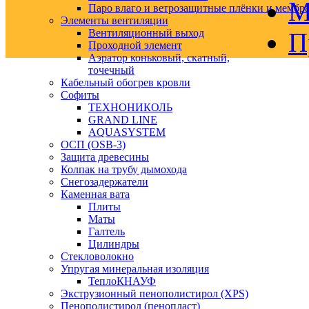
М
Паро влаго и ветрозащитные плёнки и мембр
Элементы вентиляции
Вентиляционный выход
П
Проходной элемент
Аэратор коньковый, скатный,
точечный
Кабельный обогрев кровли
Софиты
ТЕХНОНИКОЛЬ
GRAND LINE
AQUASYSTEM
ОСП (OSB-3)
Защита древесины
Колпак на трубу дымохода
Снегозадержатели
Каменная вата
Плиты
Маты
Галтель
Цилиндры
Стекловолокно
Упругая минеральная изоляция
ТеплоКНАУФ
Экструзионный пенополистирол (XPS)
Пенополистирол (пенопласт)