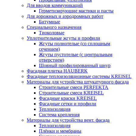
Для вводов коммуникаций
Герметизирующие мастики и пасты
Для дорожных и аэродромных работ
Битумные
Специального назначения
Тиоколовые
Уплотнительные жгуты и профили
Жгуты полнотелые (со сплошным
сечением)
Жгуты пустотелые (с центральным
отверстием)
Шовный профилированный шнур
Фасадная плитка HAUBERK
Фасадные теплоизоляционные системы KREISEL
Материалы для устройства штукатурного фасада
Строительные смеси PERFEKTA
Строительные смеси KREISEL
Фасадные краски KREISEL
Фасадные сетки и профили
Теплоизоляция
Система крепления
Материалы для устройства вент. фасада
Теплоизоляция
Плёнки и мембраны