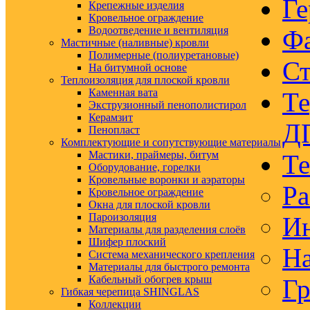
Ге
Крепежные изделия
Кровельное ограждение
Водоотведение и вентиляция
Ф
Мастичные (наливные) кровли
Полимерные (полиуретановые)
Ст
На битумной основе
Теплоизоляция для плоской кровли
Каменная вата
Те
Экструзионный пенополистирол
Керамзит
Д
Пенопласт
Комплектующие и сопутствующие материалы
Мастики, праймеры, битум
Те
Оборудование, горелки
Кровельные воронки и аэраторы
Ра
Кровельное ограждение
Окна для плоской кровли
Пароизоляция
Ин
Материалы для разделения слоёв
Шифер плоский
На
Система механического крепления
Материалы для быстрого ремонта
Кабельный обогрев крыш
Гр
Гибкая черепица SHINGLAS
Коллекции