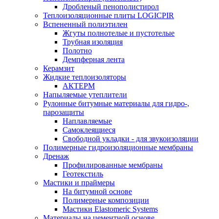
Дробленый пенополистирол
Теплоизоляционные плиты LOGICPIR
Вспененный полиэтилен
Жгуты полнотелые и пустотелые
Трубная изоляция
Полотно
Демпферная лента
Керамзит
Жидкие теплоизоляторы
АКТЕРМ
Напыляемые утеплители
Рулонные битумные материалы для гидро-,
парозащиты
Наплавляемые
Самоклеящиеся
Свободной укладки - для звукоизоляции
Полимерные гидроизоляционные мембраны
Дренаж
Профилированные мембраны
Геотекстиль
Мастики и праймеры
На битумной основе
Полимерные композиции
Мастики Elastomeric Systems
Материалы на цементной основе