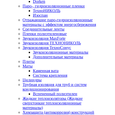
Dorken
Паро-, гидроизоляционные пленки
ТехноНИКОЛЬ
Изоспан
Отражающие паро-гидроизоляционные
материалы с эффектом энергосбережения
Соединительные ленты
Пленки полиэтиленовые
Звукоизоляция MaxForte
Звукоизоляция ТЕХНОНИКОЛЬ
Звукоизоляция ТехноСонус
Звукоизоляционные материалы
Дополнительные материалы
Плиты
Маты
Каменная вата
Система крепления
Цилиндры
Трубная изоляция для труб и систем
кондиционирования
Вспененный полиэтилен
Жидкие теплоизоляторы (Жидкие
сверхтонкие теплоизоляционные
материалы)
Химзащита (антикоррозия) конструкций