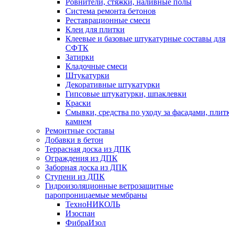
Ровнители, стяжки, наливные полы
Cистема ремонта бетонов
Реставрационные смеси
Клеи для плитки
Клеевые и базовые штукатурные составы для
СФТК
Затирки
Кладочные смеси
Штукатурки
Декоративные штукатурки
Гипсовые штукатурки, шпаклевки
Краски
Смывки, средства по уходу за фасадами, плит
камнем
Ремонтные составы
Добавки в бетон
Террасная доска из ДПК
Ограждения из ДПК
Заборная доска из ДПК
Ступени из ДПК
Гидроизоляционные ветрозащитные
паропроницаемые мембраны
ТехноНИКОЛЬ
Изоспан
ФибраИзол