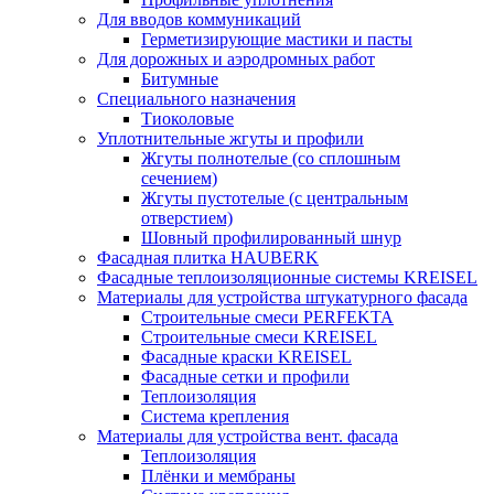
Для вводов коммуникаций
Герметизирующие мастики и пасты
Для дорожных и аэродромных работ
Битумные
Специального назначения
Тиоколовые
Уплотнительные жгуты и профили
Жгуты полнотелые (со сплошным
сечением)
Жгуты пустотелые (с центральным
отверстием)
Шовный профилированный шнур
Фасадная плитка HAUBERK
Фасадные теплоизоляционные системы KREISEL
Материалы для устройства штукатурного фасада
Строительные смеси PERFEKTA
Строительные смеси KREISEL
Фасадные краски KREISEL
Фасадные сетки и профили
Теплоизоляция
Система крепления
Материалы для устройства вент. фасада
Теплоизоляция
Плёнки и мембраны