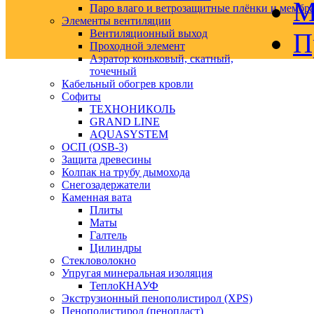
М
Паро влаго и ветрозащитные плёнки и мембр
Элементы вентиляции
Вентиляционный выход
П
Проходной элемент
Аэратор коньковый, скатный,
точечный
Кабельный обогрев кровли
Софиты
ТЕХНОНИКОЛЬ
GRAND LINE
AQUASYSTEM
ОСП (OSB-3)
Защита древесины
Колпак на трубу дымохода
Снегозадержатели
Каменная вата
Плиты
Маты
Галтель
Цилиндры
Стекловолокно
Упругая минеральная изоляция
ТеплоКНАУФ
Экструзионный пенополистирол (XPS)
Пенополистирол (пенопласт)