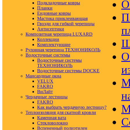
О
Подкладочные ковры
Планки
Ендовные ковры
П
Мастика приклеивающая
Гвозди для гибкой черепицы
п
Антисептики
Композитная черепица LUXARD
Коллекции
Ш
Комплектующие
Рулонная черепица ТЕХНОНИКОЛЬ
О
Водосточные системы
Водосточные системы
ТЕХНОНИКОЛЬ
и
Водосточные системы DOCKE
Мансардные окна
М
VELUX
FAKRO
ВиЛайт
н
Чердачные лестницы
FAKRO
М
Как выбрать чердачную лестницу?
Теплоизоляция для скатной кровли
Каменная вата
С
Стекловолокно
Вспененный полиэтилен