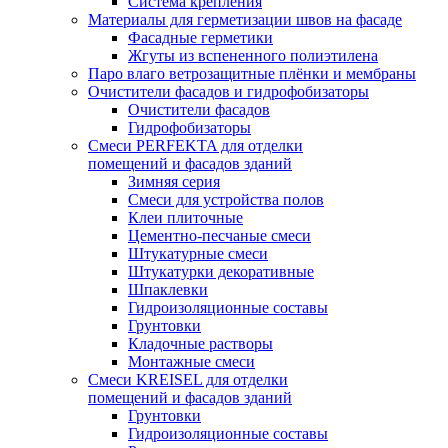
Система крепления
Материалы для герметизации швов на фасаде
Фасадные герметики
Жгуты из вспененного полиэтилена
Паро влаго ветрозащитные плёнки и мембраны
Очистители фасадов и гидрофобизаторы
Очистители фасадов
Гидрофобизаторы
Смеси PERFEKTA для отделки
помещений и фасадов зданий
Зимняя серия
Смеси для устройства полов
Клеи плиточные
Цементно-песчаные смеси
Штукатурные смеси
Штукатурки декоративные
Шпаклевки
Гидроизоляционные составы
Грунтовки
Кладочные растворы
Монтажные смеси
Смеси KREISEL для отделки
помещений и фасадов зданий
Грунтовки
Гидроизоляционные составы