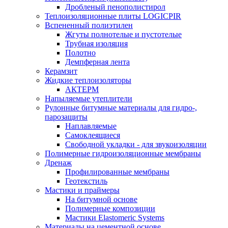
Дробленый пенополистирол
Теплоизоляционные плиты LOGICPIR
Вспененный полиэтилен
Жгуты полнотелые и пустотелые
Трубная изоляция
Полотно
Демпферная лента
Керамзит
Жидкие теплоизоляторы
АКТЕРМ
Напыляемые утеплители
Рулонные битумные материалы для гидро-,
парозащиты
Наплавляемые
Самоклеящиеся
Свободной укладки - для звукоизоляции
Полимерные гидроизоляционные мембраны
Дренаж
Профилированные мембраны
Геотекстиль
Мастики и праймеры
На битумной основе
Полимерные композиции
Мастики Elastomeric Systems
Материалы на цементной основе