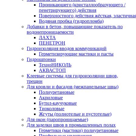
Проникающего (кристаллообразующего /
пенетрирующего) действия
Поверхностного действия жёсткая, эластична
Водяная пробка (гидропломба)
Добавки в бетон, повышающие показатель по
водонепроницаемости
ЛАХТА
ПЕНЕТРОН
Гидроизоляция вводов коммуникаций
Герметизирующие мастики и пасты
Гидрошпонки
ТехноНИКОЛЬ
АКВАСТОП
Клеевые системы для гидроизоляции швов,
трещин
Для кровли и фасадов (межпанельные швы)
Полиуретановые
Акриловые
Бутил-каучуковые
Тиоколовые
Жгуты (полнотелые и пустотелые)
Для окон (паропроницаемые)
Для заделки швов в промышленных полах
Герметики (мастики) полиуретановые
Профильные уплотнения