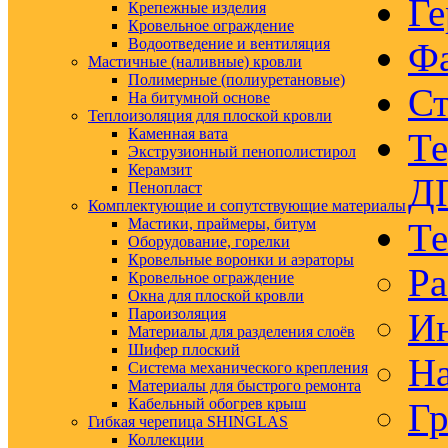
Ге
Крепежные изделия
Кровельное ограждение
Водоотведение и вентиляция
Ф
Мастичные (наливные) кровли
Полимерные (полиуретановые)
Ст
На битумной основе
Теплоизоляция для плоской кровли
Каменная вата
Те
Экструзионный пенополистирол
Керамзит
Д
Пенопласт
Комплектующие и сопутствующие материалы
Мастики, праймеры, битум
Те
Оборудование, горелки
Кровельные воронки и аэраторы
Ра
Кровельное ограждение
Окна для плоской кровли
Пароизоляция
Ин
Материалы для разделения слоёв
Шифер плоский
На
Система механического крепления
Материалы для быстрого ремонта
Кабельный обогрев крыш
Гр
Гибкая черепица SHINGLAS
Коллекции