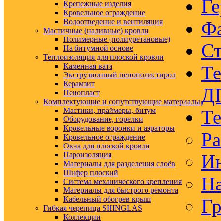
Ге
Крепежные изделия
Кровельное ограждение
Водоотведение и вентиляция
Ф
Мастичные (наливные) кровли
Полимерные (полиуретановые)
Ст
На битумной основе
Теплоизоляция для плоской кровли
Каменная вата
Те
Экструзионный пенополистирол
Керамзит
Д
Пенопласт
Комплектующие и сопутствующие материалы
Мастики, праймеры, битум
Те
Оборудование, горелки
Кровельные воронки и аэраторы
Ра
Кровельное ограждение
Окна для плоской кровли
Пароизоляция
Ин
Материалы для разделения слоёв
Шифер плоский
На
Система механического крепления
Материалы для быстрого ремонта
Кабельный обогрев крыш
Гр
Гибкая черепица SHINGLAS
Коллекции