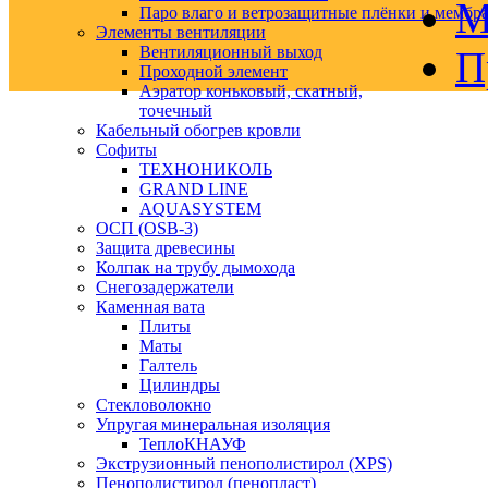
М
Паро влаго и ветрозащитные плёнки и мембр
Элементы вентиляции
Вентиляционный выход
П
Проходной элемент
Аэратор коньковый, скатный,
точечный
Кабельный обогрев кровли
Софиты
ТЕХНОНИКОЛЬ
GRAND LINE
AQUASYSTEM
ОСП (OSB-3)
Защита древесины
Колпак на трубу дымохода
Снегозадержатели
Каменная вата
Плиты
Маты
Галтель
Цилиндры
Стекловолокно
Упругая минеральная изоляция
ТеплоКНАУФ
Экструзионный пенополистирол (XPS)
Пенополистирол (пенопласт)