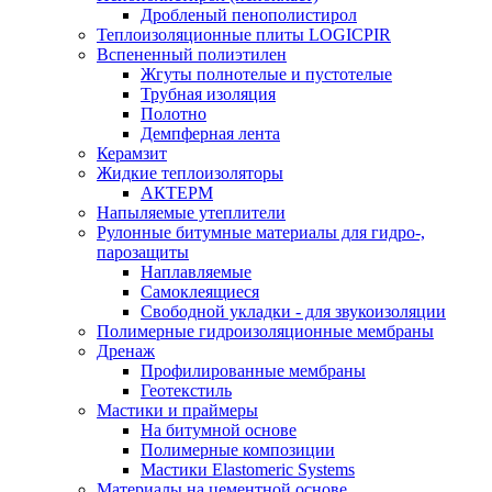
Дробленый пенополистирол
Теплоизоляционные плиты LOGICPIR
Вспененный полиэтилен
Жгуты полнотелые и пустотелые
Трубная изоляция
Полотно
Демпферная лента
Керамзит
Жидкие теплоизоляторы
АКТЕРМ
Напыляемые утеплители
Рулонные битумные материалы для гидро-,
парозащиты
Наплавляемые
Самоклеящиеся
Свободной укладки - для звукоизоляции
Полимерные гидроизоляционные мембраны
Дренаж
Профилированные мембраны
Геотекстиль
Мастики и праймеры
На битумной основе
Полимерные композиции
Мастики Elastomeric Systems
Материалы на цементной основе