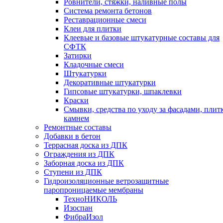
Ровнители, стяжки, наливные полы
Cистема ремонта бетонов
Реставрационные смеси
Клеи для плитки
Клеевые и базовые штукатурные составы для
СФТК
Затирки
Кладочные смеси
Штукатурки
Декоративные штукатурки
Гипсовые штукатурки, шпаклевки
Краски
Смывки, средства по уходу за фасадами, плит
камнем
Ремонтные составы
Добавки в бетон
Террасная доска из ДПК
Ограждения из ДПК
Заборная доска из ДПК
Ступени из ДПК
Гидроизоляционные ветрозащитные
паропроницаемые мембраны
ТехноНИКОЛЬ
Изоспан
ФибраИзол