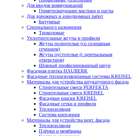
Для вводов коммуникаций
Герметизирующие мастики и пасты
Для дорожных и аэродромных работ
Битумные
Специального назначения
Тиоколовые
Уплотнительные жгуты и профили
Жгуты полнотелые (со сплошным
сечением)
Жгуты пустотелые (с центральным
отверстием)
Шовный профилированный шнур
Фасадная плитка HAUBERK
Фасадные теплоизоляционные системы KREISEL
Материалы для устройства штукатурного фасада
Строительные смеси PERFEKTA
Строительные смеси KREISEL
Фасадные краски KREISEL
Фасадные сетки и профили
Теплоизоляция
Система крепления
Материалы для устройства вент. фасада
Теплоизоляция
Плёнки и мембраны