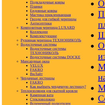
О
Подкладочные ковры
Планки
Ендовные ковры
П
Мастика приклеивающая
Гвозди для гибкой черепицы
п
Антисептики
Композитная черепица LUXARD
Коллекции
Ш
Комплектующие
Рулонная черепица ТЕХНОНИКОЛЬ
О
Водосточные системы
Водосточные системы
ТЕХНОНИКОЛЬ
и
Водосточные системы DOCKE
Мансардные окна
М
VELUX
FAKRO
ВиЛайт
н
Чердачные лестницы
FAKRO
М
Как выбрать чердачную лестницу?
Теплоизоляция для скатной кровли
Каменная вата
С
Стекловолокно
Вспененный полиэтилен