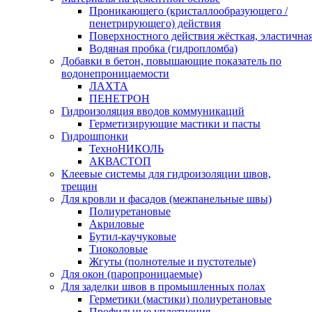
Проникающего (кристаллообразующего /
пенетрирующего) действия
Поверхностного действия жёсткая, эластична
Водяная пробка (гидропломба)
Добавки в бетон, повышающие показатель по
водонепроницаемости
ЛАХТА
ПЕНЕТРОН
Гидроизоляция вводов коммуникаций
Герметизирующие мастики и пасты
Гидрошпонки
ТехноНИКОЛЬ
АКВАСТОП
Клеевые системы для гидроизоляции швов,
трещин
Для кровли и фасадов (межпанельные швы)
Полиуретановые
Акриловые
Бутил-каучуковые
Тиоколовые
Жгуты (полнотелые и пустотелые)
Для окон (паропроницаемые)
Для заделки швов в промышленных полах
Герметики (мастики) полиуретановые
Профильные уплотнения