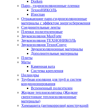
Dorken
Паро-, гидроизоляционные пленки
ТехноНИКОЛЬ
Изоспан
Отражающие паро-гидроизоляционные
материалы с эффектом энергосбережения
Соединительные ленты
Пленки полиэтиленовые
Звукоизоляция MaxForte
Звукоизоляция ТЕХНОНИКОЛЬ
Звукоизоляция ТехноСонус
Звукоизоляционные материалы
Дополнительные материалы
Плиты
Маты
Каменная вата
Система крепления
Цилиндры
Трубная изоляция для труб и систем
кондиционирования
Вспененный полиэтилен
Жидкие теплоизоляторы (Жидкие
сверхтонкие теплоизоляционные
материалы)
Химзащита (антикоррозия) конструкций