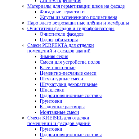
Система крепления
Материалы для герметизации швов на фасаде
Фасадные герметики
Жгуты из вспененного полиэтилена
Паро влаго ветрозащитные плёнки и мембраны
Очистители фасадов и гидрофобизаторы
Очистители фасадов
Гидрофобизаторы
Смеси PERFEKTA для отделки
помещений и фасадов зданий
Зимняя серия
Смеси для устройства полов
Клеи плиточные
Цементно-песчаные смеси
Штукатурные смеси
Штукатурки декоративные
Шпаклевки
Гидроизоляционные составы
Грунтовки
Кладочные растворы
Монтажные смеси
Смеси KREISEL для отделки
помещений и фасадов зданий
Грунтовки
Гидроизоляционные составы