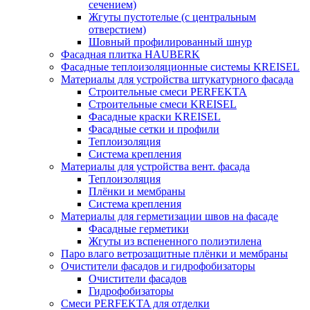
сечением)
Жгуты пустотелые (с центральным
отверстием)
Шовный профилированный шнур
Фасадная плитка HAUBERK
Фасадные теплоизоляционные системы KREISEL
Материалы для устройства штукатурного фасада
Строительные смеси PERFEKTA
Строительные смеси KREISEL
Фасадные краски KREISEL
Фасадные сетки и профили
Теплоизоляция
Система крепления
Материалы для устройства вент. фасада
Теплоизоляция
Плёнки и мембраны
Система крепления
Материалы для герметизации швов на фасаде
Фасадные герметики
Жгуты из вспененного полиэтилена
Паро влаго ветрозащитные плёнки и мембраны
Очистители фасадов и гидрофобизаторы
Очистители фасадов
Гидрофобизаторы
Смеси PERFEKTA для отделки