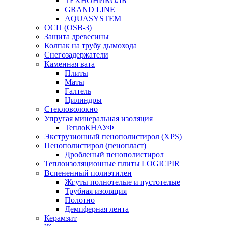
ТЕХНОНИКОЛЬ
GRAND LINE
AQUASYSTEM
ОСП (OSB-3)
Защита древесины
Колпак на трубу дымохода
Снегозадержатели
Каменная вата
Плиты
Маты
Галтель
Цилиндры
Стекловолокно
Упругая минеральная изоляция
ТеплоКНАУФ
Экструзионный пенополистирол (XPS)
Пенополистирол (пенопласт)
Дробленый пенополистирол
Теплоизоляционные плиты LOGICPIR
Вспененный полиэтилен
Жгуты полнотелые и пустотелые
Трубная изоляция
Полотно
Демпферная лента
Керамзит