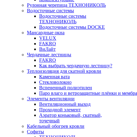
Рулонная черепица ТЕХНОНИКОЛЬ
Водосточные системы
Водосточные системы
ТЕХНОНИКОЛЬ
Водосточные системы DOCKE
Мансардные окна
VELUX
FAKRO
ВиЛайт
Чердачные лестницы
FAKRO
Как выбрать чердачную лестницу?
Теплоизоляция для скатной кровли
Каменная вата
Стекловолокно
Вспененный полиэтилен
Паро влаго и ветрозащитные плёнки и мембр
Элементы вентиляции
Вентиляционный выход
Проходной элемент
Аэратор коньковый, скатный,
точечный
Кабельный обогрев кровли
Софиты