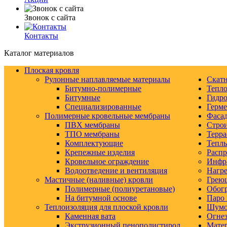
Звонок с сайта
Контакты
Каталог материалов
Плоская кровля
Рулонные наплавляемые материалы
Скатн
Битумно-полимерные
Тепло
Битумные
Гидро
Специализированные
Герм
Полимерные кровельные мембраны
Фаса
ПВХ мембраны
Строи
ТПО мембраны
Терра
Комплектующие
Тепл
Крепежные изделия
Распр
Кровельное ограждение
Инфр
Водоотведение и вентиляция
Нагре
Мастичные (наливные) кровли
Грею
Полимерные (полиуретановые)
Обогр
На битумной основе
Паро 
Теплоизоляция для плоской кровли
Шумо-
Каменная вата
Огнез
Экструзионный пенополистирол
Матер