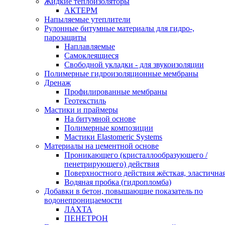
Жидкие теплоизоляторы
АКТЕРМ
Напыляемые утеплители
Рулонные битумные материалы для гидро-,
парозащиты
Наплавляемые
Самоклеящиеся
Свободной укладки - для звукоизоляции
Полимерные гидроизоляционные мембраны
Дренаж
Профилированные мембраны
Геотекстиль
Мастики и праймеры
На битумной основе
Полимерные композиции
Мастики Elastomeric Systems
Материалы на цементной основе
Проникающего (кристаллообразующего /
пенетрирующего) действия
Поверхностного действия жёсткая, эластична
Водяная пробка (гидропломба)
Добавки в бетон, повышающие показатель по
водонепроницаемости
ЛАХТА
ПЕНЕТРОН