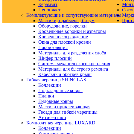
Керамзит
Монт
Пенопласт
Сото
Комплектующие и сопутствующие материалы
Марк
Мастики, праймеры, битум
Прот
Оборудование, горелки
Кровельные воронки и аэраторы
Кровельное ограждение
Окна для плоской кровли
Пароизоляция
Материалы для разделения слоёв
Шифер плоский
Система механического крепления
Материалы для быстрого ремонта
Кабельный обогрев крыш
Гибкая черепица SHINGLAS
Коллекции
Подкладочные ковры
Планки
Ендовные ковры
Мастика приклеивающая
Гвозди для гибкой черепицы
Антисептики
Композитная черепица LUXARD
Коллекции
Комплектующие