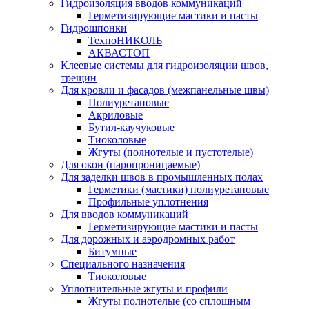
Гидроизоляция вводов коммуникаций
Герметизирующие мастики и пасты
Гидрошпонки
ТехноНИКОЛЬ
АКВАСТОП
Клеевые системы для гидроизоляции швов,
трещин
Для кровли и фасадов (межпанельные швы)
Полиуретановые
Акриловые
Бутил-каучуковые
Тиоколовые
Жгуты (полнотелые и пустотелые)
Для окон (паропроницаемые)
Для заделки швов в промышленных полах
Герметики (мастики) полиуретановые
Профильные уплотнения
Для вводов коммуникаций
Герметизирующие мастики и пасты
Для дорожных и аэродромных работ
Битумные
Специального назначения
Тиоколовые
Уплотнительные жгуты и профили
Жгуты полнотелые (со сплошным