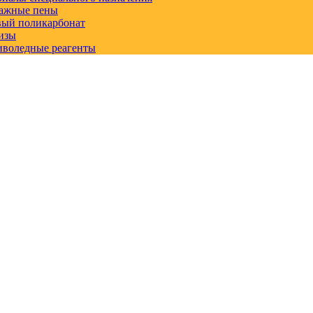
ажные пены
вый поликарбонат
изы
иволедные реагенты