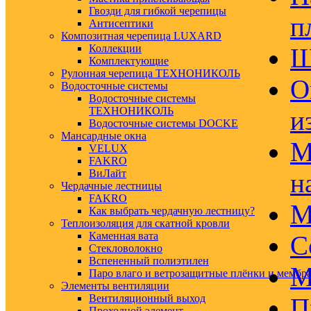
Гвозди для гибкой черепицы
п
Антисептики
Композитная черепица LUXARD
Коллекции
Ш
Комплектующие
Рулонная черепица ТЕХНОНИКОЛЬ
О
Водосточные системы
Водосточные системы
ТЕХНОНИКОЛЬ
и
Водосточные системы DOCKE
Мансардные окна
М
VELUX
FAKRO
ВиЛайт
н
Чердачные лестницы
FAKRO
М
Как выбрать чердачную лестницу?
Теплоизоляция для скатной кровли
Каменная вата
С
Стекловолокно
Вспененный полиэтилен
М
Паро влаго и ветрозащитные плёнки и мембр
Элементы вентиляции
Вентиляционный выход
П
Проходной элемент