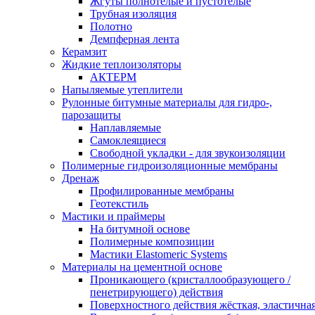
Жгуты полнотелые и пустотелые
Трубная изоляция
Полотно
Демпферная лента
Керамзит
Жидкие теплоизоляторы
АКТЕРМ
Напыляемые утеплители
Рулонные битумные материалы для гидро-,
парозащиты
Наплавляемые
Самоклеящиеся
Свободной укладки - для звукоизоляции
Полимерные гидроизоляционные мембраны
Дренаж
Профилированные мембраны
Геотекстиль
Мастики и праймеры
На битумной основе
Полимерные композиции
Мастики Elastomeric Systems
Материалы на цементной основе
Проникающего (кристаллообразующего /
пенетрирующего) действия
Поверхностного действия жёсткая, эластична