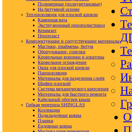
Полимерные (полиуретановые)
Ст
На битумной основе
Теплоизоляция для плоской кровли
Каменная вата
Те
Экструзионный пенополистирол
Керамзит
Д
Пенопласт
Комплектующие и сопутствующие материалы
Мастики, праймеры, битум
Те
Оборудование, горелки
Кровельные воронки и аэраторы
Ра
Кровельное ограждение
Окна для плоской кровли
Пароизоляция
Ин
Материалы для разделения слоёв
Шифер плоский
На
Система механического крепления
Материалы для быстрого ремонта
Кабельный обогрев крыш
Гр
Гибкая черепица SHINGLAS
Коллекции
О
Подкладочные ковры
Планки
Ендовные ковры
П
Мастика приклеивающая