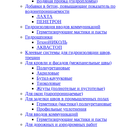
Водяная пробка (гидропломба)
Добавки в бетон, повышающие показатель по
водонепроницаемости
ЛАХТА
ПЕНЕТРОН
Гидроизоляция вводов коммуникаций
Герметизирующие мастики и пасты
Гидрошпонки
ТехноНИКОЛЬ
АКВАСТОП
Клеевые системы для гидроизоляции швов,
трещин
Для кровли и фасадов (межпанельные швы)
Полиуретановые
Акриловые
Бутил-каучуковые
Тиоколовые
Жгуты (полнотелые и пустотелые)
Для окон (паропроницаемые)
Для заделки швов в промышленных полах
Герметики (мастики) полиуретановые
Профильные уплотнения
Для вводов коммуникаций
Герметизирующие мастики и пасты
Для дорожных и аэродромных работ