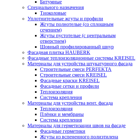
Битумные
Специального назначения
Тиоколовые
Уплотнительные жгуты и профили
Жгуты полнотелые (со сплошным
сечением)
Жгуты пустотелые (с центральным
отверстием)
Шовный профилированный шнур
Фасадная плитка HAUBERK
Фасадные теплоизоляционные системы KREISEL
Материалы для устройства штукатурного фасада
Строительные смеси PERFEKTA
Строительные смеси KREISEL
Фасадные краски KREISEL
Фасадные сетки и профили
Теплоизоляция
Система крепления
Материалы для устройства вент. фасада
Теплоизоляция
Плёнки и мембраны
Система крепления
Материалы для герметизации швов на фасаде
Фасадные герметики
Жгуты из вспененного полиэтилена