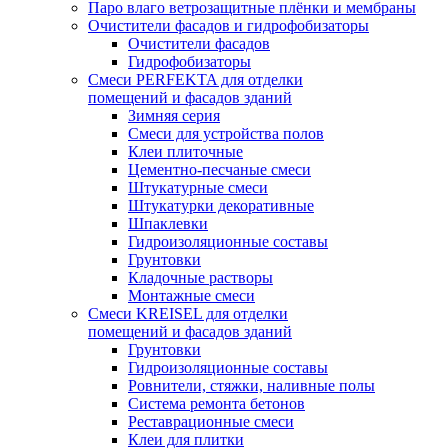
Паро влаго ветрозащитные плёнки и мембраны
Очистители фасадов и гидрофобизаторы
Очистители фасадов
Гидрофобизаторы
Смеси PERFEKTA для отделки
помещений и фасадов зданий
Зимняя серия
Смеси для устройства полов
Клеи плиточные
Цементно-песчаные смеси
Штукатурные смеси
Штукатурки декоративные
Шпаклевки
Гидроизоляционные составы
Грунтовки
Кладочные растворы
Монтажные смеси
Смеси KREISEL для отделки
помещений и фасадов зданий
Грунтовки
Гидроизоляционные составы
Ровнители, стяжки, наливные полы
Cистема ремонта бетонов
Реставрационные смеси
Клеи для плитки