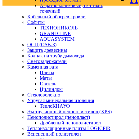
Аэратор коньковый, скатный,
точечный
Кабельный обогрев кровли
Софиты
ТЕХНОНИКОЛЬ
GRAND LINE
AQUASYSTEM
ОСП (OSB-3)
Защита древесины
Колпак на трубу дымохода
Снегозадержатели
Каменная вата
Плиты
Маты
Галтель
Цилиндры
Стекловолокно
Упругая минеральная изоляция
ТеплоКНАУФ
Экструзионный пенополистирол (XPS)
Пенополистирол (пенопласт)
Дробленый пенополистирол
Теплоизоляционные плиты LOGICPIR
Вспененный полиэтилен