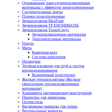
Отражающие паро-гидроизоляционные
материалы с эффектом энергосбережения
Соединительные ленты
Пленки полиэтиленовые
Звукоизоляция MaxForte
Звукоизоляция ТЕХНОНИКОЛЬ
Звукоизоляция ТехноСонус
Звукоизоляционные материалы
Дополнительные материалы
Плиты
Маты
Каменная вата
Система крепления
Цилиндры
Трубная изоляция для труб и систем
кондиционирования
Вспененный полиэтилен
Жидкие теплоизоляторы (Жидкие
сверхтонкие теплоизоляционные
материалы)
Химзащита (антикоррозия) конструкций
Пропитки для древесины
Геотекстиль
Выдвижные маркизы для террас
Вертикальные маркизы