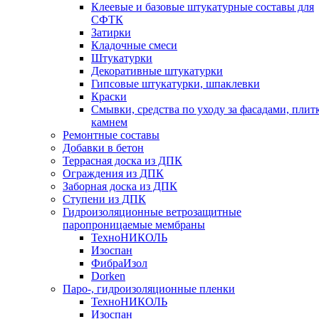
Клеевые и базовые штукатурные составы для
СФТК
Затирки
Кладочные смеси
Штукатурки
Декоративные штукатурки
Гипсовые штукатурки, шпаклевки
Краски
Смывки, средства по уходу за фасадами, плит
камнем
Ремонтные составы
Добавки в бетон
Террасная доска из ДПК
Ограждения из ДПК
Заборная доска из ДПК
Ступени из ДПК
Гидроизоляционные ветрозащитные
паропроницаемые мембраны
ТехноНИКОЛЬ
Изоспан
ФибраИзол
Dorken
Паро-, гидроизоляционные пленки
ТехноНИКОЛЬ
Изоспан