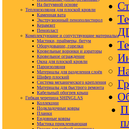
Ст
На битумной основе
Теплоизоляция для плоской кровли
Каменная вата
Те
Экструзионный пенополистирол
Керамзит
Д
Пенопласт
Комплектующие и сопутствующие материалы
Мастики, праймеры, битум
Те
Оборудование, горелки
Кровельные воронки и аэраторы
Ин
Кровельное ограждение
Окна для плоской кровли
Пароизоляция
На
Материалы для разделения слоёв
Шифер плоский
Гр
Система механического крепления
Материалы для быстрого ремонта
Кабельный обогрев крыш
Об
Гибкая черепица SHINGLAS
Коллекции
П
Подкладочные ковры
Планки
Ендовные ковры
п
Мастика приклеивающая
Гвозди для гибкой черепицы