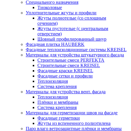
Специального назначения
Тиоколовые
Уплотнительные жгуты и профили
Жгуты полнотелые (со сплошным
сечением)
Жгуты пустотелые (с центральным
отверстием)
Шовный профилированный шнур
Фасадная плитка HAUBERK
Фасадные теплоизоляционные системы KREISEL
Материалы для устройства штукатурного фасада
Строительные смеси PERFEKTA
Строительные смеси KREISEL
Фасадные краски KREISEL
Фасадные сетки и профили
Теплоизоляция
Система крепления
Материалы для устройства вент. фасада
Теплоизоляция
Плёнки и мембраны
Система крепления
Материалы для герметизации швов на фасаде
Фасадные герметики
Жгуты из вспененного полиэтилена
Паро влаго ветрозащитные плёнки и мембраны