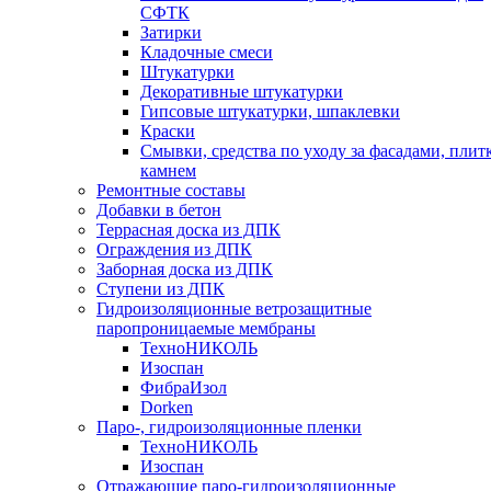
СФТК
Затирки
Кладочные смеси
Штукатурки
Декоративные штукатурки
Гипсовые штукатурки, шпаклевки
Краски
Смывки, средства по уходу за фасадами, плит
камнем
Ремонтные составы
Добавки в бетон
Террасная доска из ДПК
Ограждения из ДПК
Заборная доска из ДПК
Ступени из ДПК
Гидроизоляционные ветрозащитные
паропроницаемые мембраны
ТехноНИКОЛЬ
Изоспан
ФибраИзол
Dorken
Паро-, гидроизоляционные пленки
ТехноНИКОЛЬ
Изоспан
Отражающие паро-гидроизоляционные