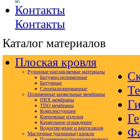
Контакты
Каталог материалов
Плоская кровля
Рулонные наплавляемые материалы
Ск
Битумно-полимерные
Битумные
Те
Специализированные
Полимерные кровельные мембраны
ПВХ мембраны
Ги
ТПО мембраны
Комплектующие
Ге
Крепежные изделия
Кровельное ограждение
Водоотведение и вентиляция
Ф
Мастичные (наливные) кровли
Полимерные (полиуретановые)