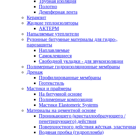
Трубная изоляция
Полотно
Демпферная лента
Керамзит
Жидкие теплоизоляторы
АКТЕРМ
Напыляемые утеплители
Рулонные битумные материалы для гидро-,
парозащиты
Наплавляемые
Самоклеящиеся
Свободной укладки - для звукоизоляции
Полимерные гидроизоляционные мембраны
Дренаж
Профилированные мембраны
Геотекстиль
Мастики и праймеры
На битумной основе
Полимерные композиции
Мастики Elastomeric Systems
Материалы на цементной основе
Проникающего (кристаллообразующего /
пенетрирующего) действия
Поверхностного действия жёсткая, эластична
Водяная пробка (гидропломба)