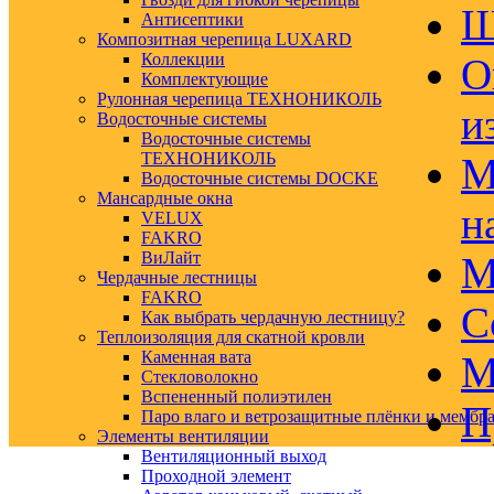
Ш
Антисептики
Композитная черепица LUXARD
Коллекции
О
Комплектующие
Рулонная черепица ТЕХНОНИКОЛЬ
и
Водосточные системы
Водосточные системы
ТЕХНОНИКОЛЬ
М
Водосточные системы DOCKE
Мансардные окна
н
VELUX
FAKRO
ВиЛайт
М
Чердачные лестницы
FAKRO
С
Как выбрать чердачную лестницу?
Теплоизоляция для скатной кровли
Каменная вата
М
Стекловолокно
Вспененный полиэтилен
П
Паро влаго и ветрозащитные плёнки и мембр
Элементы вентиляции
Вентиляционный выход
Проходной элемент