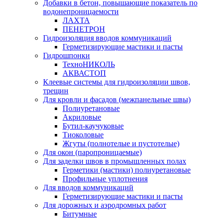
Добавки в бетон, повышающие показатель по
водонепроницаемости
ЛАХТА
ПЕНЕТРОН
Гидроизоляция вводов коммуникаций
Герметизирующие мастики и пасты
Гидрошпонки
ТехноНИКОЛЬ
АКВАСТОП
Клеевые системы для гидроизоляции швов,
трещин
Для кровли и фасадов (межпанельные швы)
Полиуретановые
Акриловые
Бутил-каучуковые
Тиоколовые
Жгуты (полнотелые и пустотелые)
Для окон (паропроницаемые)
Для заделки швов в промышленных полах
Герметики (мастики) полиуретановые
Профильные уплотнения
Для вводов коммуникаций
Герметизирующие мастики и пасты
Для дорожных и аэродромных работ
Битумные