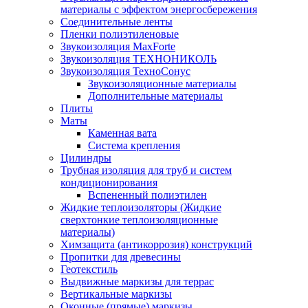
материалы с эффектом энергосбережения
Соединительные ленты
Пленки полиэтиленовые
Звукоизоляция MaxForte
Звукоизоляция ТЕХНОНИКОЛЬ
Звукоизоляция ТехноСонус
Звукоизоляционные материалы
Дополнительные материалы
Плиты
Маты
Каменная вата
Система крепления
Цилиндры
Трубная изоляция для труб и систем
кондиционирования
Вспененный полиэтилен
Жидкие теплоизоляторы (Жидкие
сверхтонкие теплоизоляционные
материалы)
Химзащита (антикоррозия) конструкций
Пропитки для древесины
Геотекстиль
Выдвижные маркизы для террас
Вертикальные маркизы
Оконные (прямые) маркизы