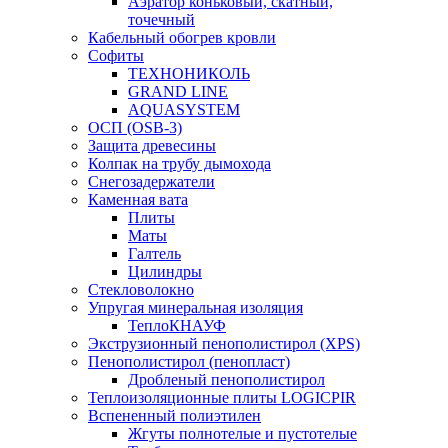
Аэратор коньковый, скатный,
точечный
Кабельный обогрев кровли
Софиты
ТЕХНОНИКОЛЬ
GRAND LINE
AQUASYSTEM
ОСП (OSB-3)
Защита древесины
Колпак на трубу дымохода
Снегозадержатели
Каменная вата
Плиты
Маты
Галтель
Цилиндры
Стекловолокно
Упругая минеральная изоляция
ТеплоКНАУФ
Экструзионный пенополистирол (XPS)
Пенополистирол (пенопласт)
Дробленый пенополистирол
Теплоизоляционные плиты LOGICPIR
Вспененный полиэтилен
Жгуты полнотелые и пустотелые