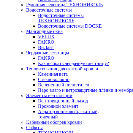
Рулонная черепица ТЕХНОНИКОЛЬ
Водосточные системы
Водосточные системы
ТЕХНОНИКОЛЬ
Водосточные системы DOCKE
Мансардные окна
VELUX
FAKRO
ВиЛайт
Чердачные лестницы
FAKRO
Как выбрать чердачную лестницу?
Теплоизоляция для скатной кровли
Каменная вата
Стекловолокно
Вспененный полиэтилен
Паро влаго и ветрозащитные плёнки и мембр
Элементы вентиляции
Вентиляционный выход
Проходной элемент
Аэратор коньковый, скатный,
точечный
Кабельный обогрев кровли
Софиты
ТЕХНОНИКОЛЬ