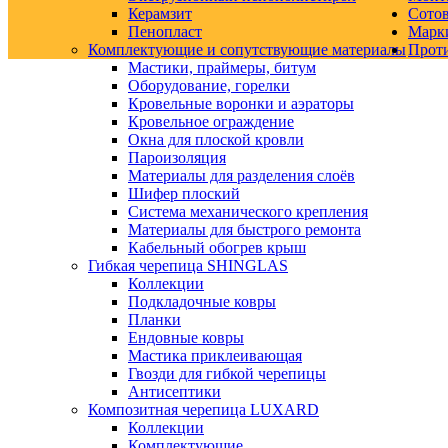
Керамзит
Сото
Пенопласт
Марк
Комплектующие и сопутствующие материалы
Прот
Мастики, праймеры, битум
Оборудование, горелки
Кровельные воронки и аэраторы
Кровельное ограждение
Окна для плоской кровли
Пароизоляция
Материалы для разделения слоёв
Шифер плоский
Система механического крепления
Материалы для быстрого ремонта
Кабельный обогрев крыш
Гибкая черепица SHINGLAS
Коллекции
Подкладочные ковры
Планки
Ендовные ковры
Мастика приклеивающая
Гвозди для гибкой черепицы
Антисептики
Композитная черепица LUXARD
Коллекции
Комплектующие