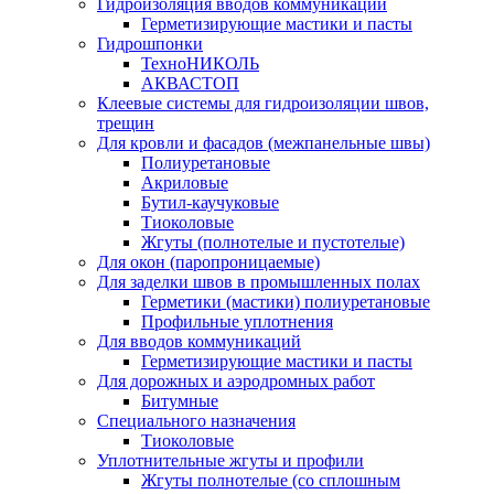
Гидроизоляция вводов коммуникаций
Герметизирующие мастики и пасты
Гидрошпонки
ТехноНИКОЛЬ
АКВАСТОП
Клеевые системы для гидроизоляции швов,
трещин
Для кровли и фасадов (межпанельные швы)
Полиуретановые
Акриловые
Бутил-каучуковые
Тиоколовые
Жгуты (полнотелые и пустотелые)
Для окон (паропроницаемые)
Для заделки швов в промышленных полах
Герметики (мастики) полиуретановые
Профильные уплотнения
Для вводов коммуникаций
Герметизирующие мастики и пасты
Для дорожных и аэродромных работ
Битумные
Специального назначения
Тиоколовые
Уплотнительные жгуты и профили
Жгуты полнотелые (со сплошным