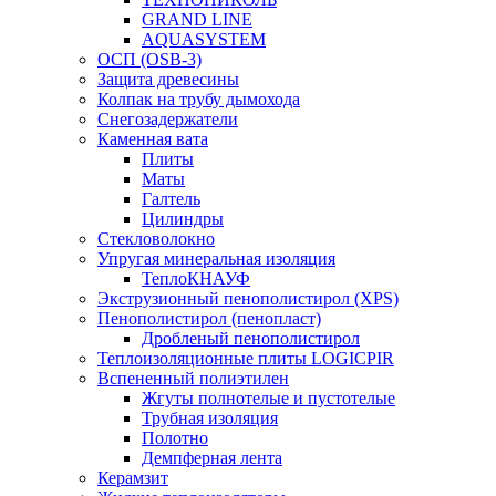
GRAND LINE
AQUASYSTEM
ОСП (OSB-3)
Защита древесины
Колпак на трубу дымохода
Снегозадержатели
Каменная вата
Плиты
Маты
Галтель
Цилиндры
Стекловолокно
Упругая минеральная изоляция
ТеплоКНАУФ
Экструзионный пенополистирол (XPS)
Пенополистирол (пенопласт)
Дробленый пенополистирол
Теплоизоляционные плиты LOGICPIR
Вспененный полиэтилен
Жгуты полнотелые и пустотелые
Трубная изоляция
Полотно
Демпферная лента
Керамзит