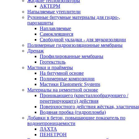
Жидкие теплоизоляторы
АКТЕРМ
Напыляемые утеплители
Рулонные битумные материалы для гидро-,
парозащиты
Наплавляемые
Самоклеящиеся
Свободной укладки - для звукоизоляции
Полимерные гидроизоляционные мембраны
Дренаж
Профилированные мембраны
Геотекстиль
Мастики и праймеры
На битумной основе
Полимерные композиции
Мастики Elastomeric Systems
Материалы на цементной основе
Проникающего (кристаллообразующего /
пенетрирующего) действия
Поверхностного действия жёсткая, эластична
Водяная пробка (гидропломба)
Добавки в бетон, повышающие показатель по
водонепроницаемости
ЛАХТА
ПЕНЕТРОН