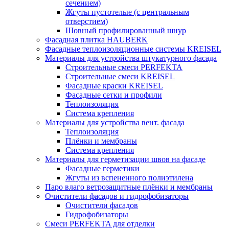
сечением)
Жгуты пустотелые (с центральным
отверстием)
Шовный профилированный шнур
Фасадная плитка HAUBERK
Фасадные теплоизоляционные системы KREISEL
Материалы для устройства штукатурного фасада
Строительные смеси PERFEKTA
Строительные смеси KREISEL
Фасадные краски KREISEL
Фасадные сетки и профили
Теплоизоляция
Система крепления
Материалы для устройства вент. фасада
Теплоизоляция
Плёнки и мембраны
Система крепления
Материалы для герметизации швов на фасаде
Фасадные герметики
Жгуты из вспененного полиэтилена
Паро влаго ветрозащитные плёнки и мембраны
Очистители фасадов и гидрофобизаторы
Очистители фасадов
Гидрофобизаторы
Смеси PERFEKTA для отделки