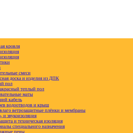
ая кровля
изоляция
изоляция
етики
д
тельные смеси
сная доска и изделия из ДПК
ый пол
акрасный теплый пол
вательные маты
щий кабель
ев водоотводов и крыш
влаго ветрозащитные плёнки и мембраны
 и звукоизоляция
ащита и техническая изоляция
иалы специального назначения
ажные пены