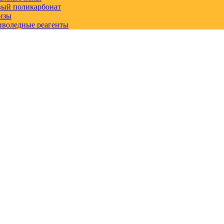
вый поликарбонат
изы
иволедные реагенты