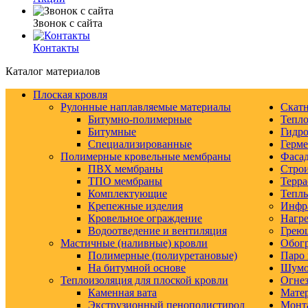
Звонок с сайта
Контакты
Каталог материалов
Плоская кровля
Рулонные наплавляемые материалы
Скатн
Битумно-полимерные
Тепло
Битумные
Гидро
Специализированные
Герм
Полимерные кровельные мембраны
Фаса
ПВХ мембраны
Строи
ТПО мембраны
Терра
Комплектующие
Тепл
Крепежные изделия
Инфр
Кровельное ограждение
Нагре
Водоотведение и вентиляция
Грею
Мастичные (наливные) кровли
Обогр
Полимерные (полиуретановые)
Паро 
На битумной основе
Шумо-
Теплоизоляция для плоской кровли
Огнез
Каменная вата
Матер
Экструзионный пенополистирол
Монт