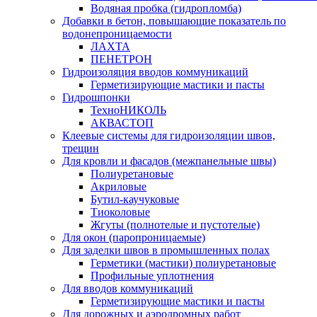
Водяная пробка (гидропломба)
Добавки в бетон, повышающие показатель по
водонепроницаемости
ЛАХТА
ПЕНЕТРОН
Гидроизоляция вводов коммуникаций
Герметизирующие мастики и пасты
Гидрошпонки
ТехноНИКОЛЬ
АКВАСТОП
Клеевые системы для гидроизоляции швов,
трещин
Для кровли и фасадов (межпанельные швы)
Полиуретановые
Акриловые
Бутил-каучуковые
Тиоколовые
Жгуты (полнотелые и пустотелые)
Для окон (паропроницаемые)
Для заделки швов в промышленных полах
Герметики (мастики) полиуретановые
Профильные уплотнения
Для вводов коммуникаций
Герметизирующие мастики и пасты
Для дорожных и аэродромных работ