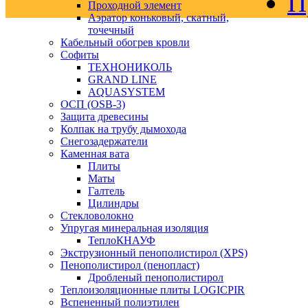
П
Проходной элемент
Аэратор коньковый, скатный,
точечный
Кабельный обогрев кровли
Софиты
ТЕХНОНИКОЛЬ
GRAND LINE
AQUASYSTEM
ОСП (OSB-3)
Защита древесины
Колпак на трубу дымохода
Снегозадержатели
Каменная вата
Плиты
Маты
Галтель
Цилиндры
Стекловолокно
Упругая минеральная изоляция
ТеплоКНАУФ
Экструзионный пенополистирол (XPS)
Пенополистирол (пенопласт)
Дробленый пенополистирол
Теплоизоляционные плиты LOGICPIR
Вспененный полиэтилен