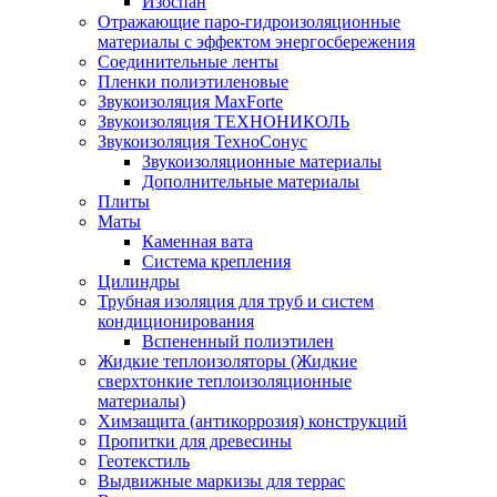
Изоспан
Отражающие паро-гидроизоляционные
материалы с эффектом энергосбережения
Соединительные ленты
Пленки полиэтиленовые
Звукоизоляция MaxForte
Звукоизоляция ТЕХНОНИКОЛЬ
Звукоизоляция ТехноСонус
Звукоизоляционные материалы
Дополнительные материалы
Плиты
Маты
Каменная вата
Система крепления
Цилиндры
Трубная изоляция для труб и систем
кондиционирования
Вспененный полиэтилен
Жидкие теплоизоляторы (Жидкие
сверхтонкие теплоизоляционные
материалы)
Химзащита (антикоррозия) конструкций
Пропитки для древесины
Геотекстиль
Выдвижные маркизы для террас