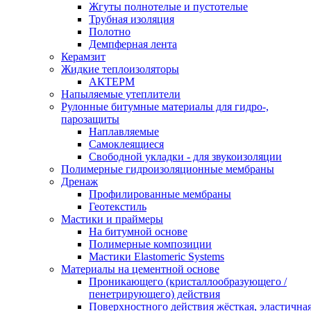
Жгуты полнотелые и пустотелые
Трубная изоляция
Полотно
Демпферная лента
Керамзит
Жидкие теплоизоляторы
АКТЕРМ
Напыляемые утеплители
Рулонные битумные материалы для гидро-,
парозащиты
Наплавляемые
Самоклеящиеся
Свободной укладки - для звукоизоляции
Полимерные гидроизоляционные мембраны
Дренаж
Профилированные мембраны
Геотекстиль
Мастики и праймеры
На битумной основе
Полимерные композиции
Мастики Elastomeric Systems
Материалы на цементной основе
Проникающего (кристаллообразующего /
пенетрирующего) действия
Поверхностного действия жёсткая, эластична