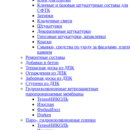
Клеевые и базовые штукатурные составы для
СФТК
Затирки
Кладочные смеси
Штукатурки
Декоративные штукатурки
Гипсовые штукатурки, шпаклевки
Краски
Смывки, средства по уходу за фасадами, плит
камнем
Ремонтные составы
Добавки в бетон
Террасная доска из ДПК
Ограждения из ДПК
Заборная доска из ДПК
Ступени из ДПК
Гидроизоляционные ветрозащитные
паропроницаемые мембраны
ТехноНИКОЛЬ
Изоспан
ФибраИзол
Dorken
Паро-, гидроизоляционные пленки
ТехноНИКОЛЬ