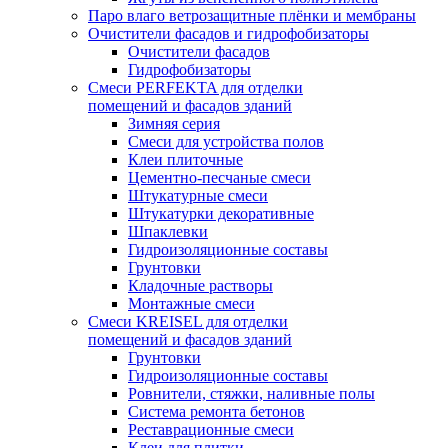
Паро влаго ветрозащитные плёнки и мембраны
Очистители фасадов и гидрофобизаторы
Очистители фасадов
Гидрофобизаторы
Смеси PERFEKTA для отделки
помещений и фасадов зданий
Зимняя серия
Смеси для устройства полов
Клеи плиточные
Цементно-песчаные смеси
Штукатурные смеси
Штукатурки декоративные
Шпаклевки
Гидроизоляционные составы
Грунтовки
Кладочные растворы
Монтажные смеси
Смеси KREISEL для отделки
помещений и фасадов зданий
Грунтовки
Гидроизоляционные составы
Ровнители, стяжки, наливные полы
Cистема ремонта бетонов
Реставрационные смеси
Клеи для плитки