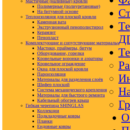
Мастичные (наливные) кровли
Полимерные (полиуретановые)
Ст
На битумной основе
Теплоизоляция для плоской кровли
Каменная вата
Те
Экструзионный пенополистирол
Керамзит
Д
Пенопласт
Комплектующие и сопутствующие материалы
Мастики, праймеры, битум
Те
Оборудование, горелки
Кровельные воронки и аэраторы
Ра
Кровельное ограждение
Окна для плоской кровли
Пароизоляция
Ин
Материалы для разделения слоёв
Шифер плоский
На
Система механического крепления
Материалы для быстрого ремонта
Кабельный обогрев крыш
Гр
Гибкая черепица SHINGLAS
Коллекции
О
Подкладочные ковры
Планки
Ендовные ковры