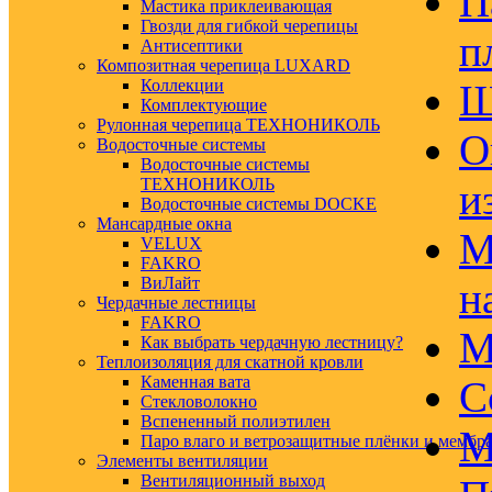
П
Мастика приклеивающая
Гвозди для гибкой черепицы
п
Антисептики
Композитная черепица LUXARD
Коллекции
Ш
Комплектующие
Рулонная черепица ТЕХНОНИКОЛЬ
О
Водосточные системы
Водосточные системы
ТЕХНОНИКОЛЬ
и
Водосточные системы DOCKE
Мансардные окна
М
VELUX
FAKRO
ВиЛайт
н
Чердачные лестницы
FAKRO
М
Как выбрать чердачную лестницу?
Теплоизоляция для скатной кровли
Каменная вата
С
Стекловолокно
Вспененный полиэтилен
М
Паро влаго и ветрозащитные плёнки и мембр
Элементы вентиляции
Вентиляционный выход