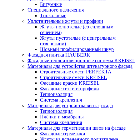
Битумные
Специального назначения
Тиоколовые
Уплотнительные жгуты и профили
Жгуты полнотелые (со сплошным
сечением)
Жгуты пустотелые (с центральным
отверстием)
Шовный профилированный шнур
Фасадная плитка HAUBERK
Фасадные теплоизоляционные системы KREISEL
Материалы для устройства штукатурного фасада
Строительные смеси PERFEKTA
Строительные смеси KREISEL
Фасадные краски KREISEL
Фасадные сетки и профили
Теплоизоляция
Система крепления
Материалы для устройства вент. фасада
Теплоизоляция
Плёнки и мембраны
Система крепления
Материалы для герметизации швов на фасаде
Фасадные герметики
Жгуты из вспененного полиэтилена