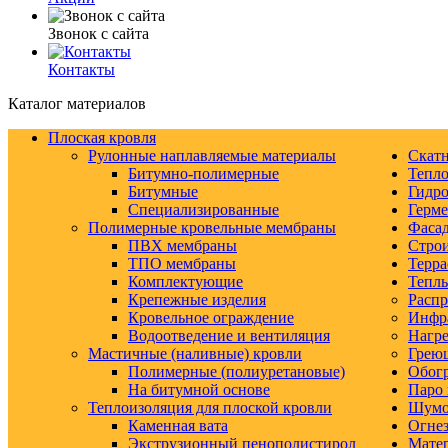
Звонок с сайта
Контакты
Каталог материалов
Плоская кровля
Рулонные наплавляемые материалы
Скатн
Битумно-полимерные
Тепло
Битумные
Гидро
Специализированные
Герм
Полимерные кровельные мембраны
Фаса
ПВХ мембраны
Строи
ТПО мембраны
Терра
Комплектующие
Тепл
Крепежные изделия
Распр
Кровельное ограждение
Инфр
Водоотведение и вентиляция
Нагре
Мастичные (наливные) кровли
Грею
Полимерные (полиуретановые)
Обогр
На битумной основе
Паро 
Теплоизоляция для плоской кровли
Шумо-
Каменная вата
Огнез
Экструзионный пенополистирол
Матер