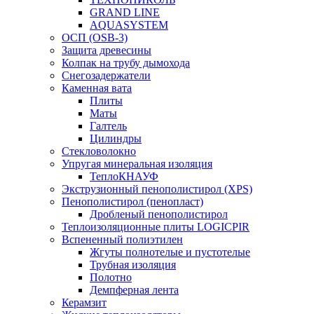
GRAND LINE
AQUASYSTEM
ОСП (OSB-3)
Защита древесины
Колпак на трубу дымохода
Снегозадержатели
Каменная вата
Плиты
Маты
Галтель
Цилиндры
Стекловолокно
Упругая минеральная изоляция
ТеплоКНАУФ
Экструзионный пенополистирол (XPS)
Пенополистирол (пенопласт)
Дробленый пенополистирол
Теплоизоляционные плиты LOGICPIR
Вспененный полиэтилен
Жгуты полнотелые и пустотелые
Трубная изоляция
Полотно
Демпферная лента
Керамзит