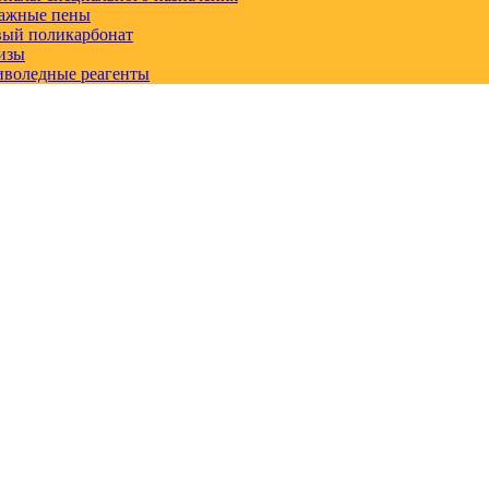
ажные пены
вый поликарбонат
изы
иволедные реагенты