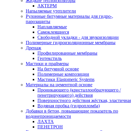
Жидкие теплоизоляторы
АКТЕРМ
Напыляемые утеплители
Рулонные битумные материалы для гидро-,
парозащиты
Наплавляемые
Самоклеящиеся
Свободной укладки - для звукоизоляции
Полимерные гидроизоляционные мембраны
Дренаж
Профилированные мембраны
Геотекстиль
Мастики и праймеры
На битумной основе
Полимерные композиции
Мастики Elastomeric Systems
Материалы на цементной основе
Проникающего (кристаллообразующего /
пенетрирующего) действия
Поверхностного действия жёсткая, эластична
Водяная пробка (гидропломба)
Добавки в бетон, повышающие показатель по
водонепроницаемости
ЛАХТА
ПЕНЕТРОН