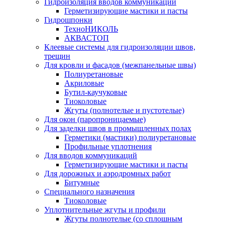
Гидроизоляция вводов коммуникаций
Герметизирующие мастики и пасты
Гидрошпонки
ТехноНИКОЛЬ
АКВАСТОП
Клеевые системы для гидроизоляции швов,
трещин
Для кровли и фасадов (межпанельные швы)
Полиуретановые
Акриловые
Бутил-каучуковые
Тиоколовые
Жгуты (полнотелые и пустотелые)
Для окон (паропроницаемые)
Для заделки швов в промышленных полах
Герметики (мастики) полиуретановые
Профильные уплотнения
Для вводов коммуникаций
Герметизирующие мастики и пасты
Для дорожных и аэродромных работ
Битумные
Специального назначения
Тиоколовые
Уплотнительные жгуты и профили
Жгуты полнотелые (со сплошным