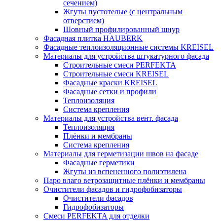
сечением)
Жгуты пустотелые (с центральным
отверстием)
Шовный профилированный шнур
Фасадная плитка HAUBERK
Фасадные теплоизоляционные системы KREISEL
Материалы для устройства штукатурного фасада
Строительные смеси PERFEKTA
Строительные смеси KREISEL
Фасадные краски KREISEL
Фасадные сетки и профили
Теплоизоляция
Система крепления
Материалы для устройства вент. фасада
Теплоизоляция
Плёнки и мембраны
Система крепления
Материалы для герметизации швов на фасаде
Фасадные герметики
Жгуты из вспененного полиэтилена
Паро влаго ветрозащитные плёнки и мембраны
Очистители фасадов и гидрофобизаторы
Очистители фасадов
Гидрофобизаторы
Смеси PERFEKTA для отделки