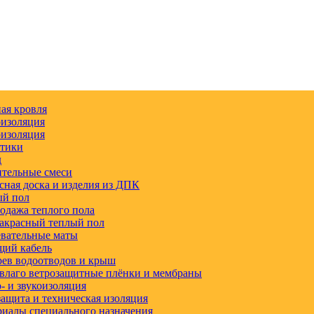
ая кровля
изоляция
изоляция
етики
д
тельные смеси
сная доска и изделия из ДПК
ый пол
одажа теплого пола
акрасный теплый пол
вательные маты
щий кабель
ев водоотводов и крыш
влаго ветрозащитные плёнки и мембраны
 и звукоизоляция
ащита и техническая изоляция
иалы специального назначения