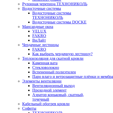
Рулонная черепица ТЕХНОНИКОЛЬ
Водосточные системы
Водосточные системы
ТЕХНОНИКОЛЬ
Водосточные системы DOCKE
Мансардные окна
VELUX
FAKRO
ВиЛайт
Чердачные лестницы
FAKRO
Как выбрать чердачную лестницу?
Теплоизоляция для скатной кровли
Каменная вата
Стекловолокно
Вспененный полиэтилен
Паро влаго и ветрозащитные плёнки и мембр
Элементы вентиляции
Вентиляционный выход
Проходной элемент
Аэратор коньковый, скатный,
точечный
Кабельный обогрев кровли
Софиты
ТЕХНОНИКОЛЬ