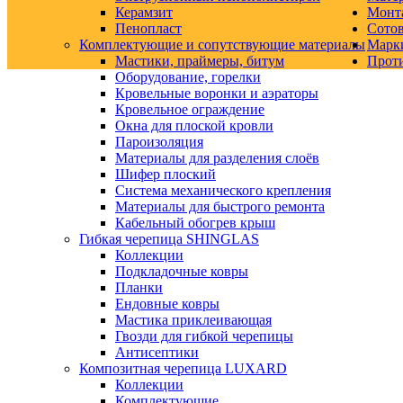
Керамзит
Монт
Пенопласт
Сото
Комплектующие и сопутствующие материалы
Марк
Мастики, праймеры, битум
Прот
Оборудование, горелки
Кровельные воронки и аэраторы
Кровельное ограждение
Окна для плоской кровли
Пароизоляция
Материалы для разделения слоёв
Шифер плоский
Система механического крепления
Материалы для быстрого ремонта
Кабельный обогрев крыш
Гибкая черепица SHINGLAS
Коллекции
Подкладочные ковры
Планки
Ендовные ковры
Мастика приклеивающая
Гвозди для гибкой черепицы
Антисептики
Композитная черепица LUXARD
Коллекции
Комплектующие