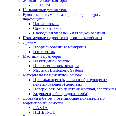
Жидкие теплоизоляторы
АКТЕРМ
Напыляемые утеплители
Рулонные битумные материалы для гидро-,
парозащиты
Наплавляемые
Самоклеящиеся
Свободной укладки - для звукоизоляции
Полимерные гидроизоляционные мембраны
Дренаж
Профилированные мембраны
Геотекстиль
Мастики и праймеры
На битумной основе
Полимерные композиции
Мастики Elastomeric Systems
Материалы на цементной основе
Проникающего (кристаллообразующего /
пенетрирующего) действия
Поверхностного действия жёсткая, эластична
Водяная пробка (гидропломба)
Добавки в бетон, повышающие показатель по
водонепроницаемости
ЛАХТА
ПЕНЕТРОН