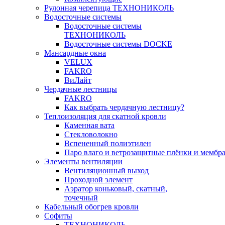
Рулонная черепица ТЕХНОНИКОЛЬ
Водосточные системы
Водосточные системы
ТЕХНОНИКОЛЬ
Водосточные системы DOCKE
Мансардные окна
VELUX
FAKRO
ВиЛайт
Чердачные лестницы
FAKRO
Как выбрать чердачную лестницу?
Теплоизоляция для скатной кровли
Каменная вата
Стекловолокно
Вспененный полиэтилен
Паро влаго и ветрозащитные плёнки и мембр
Элементы вентиляции
Вентиляционный выход
Проходной элемент
Аэратор коньковый, скатный,
точечный
Кабельный обогрев кровли
Софиты
ТЕХНОНИКОЛЬ