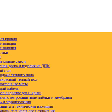
ая кровля
изоляция
изоляция
етики
д
тельные смеси
сная доска и изделия из ДПК
ый пол
одажа теплого пола
акрасный теплый пол
вательные маты
щий кабель
ев водоотводов и крыш
влаго ветрозащитные плёнки и мембраны
 и звукоизоляция
ащита и техническая изоляция
иалы специального назначения