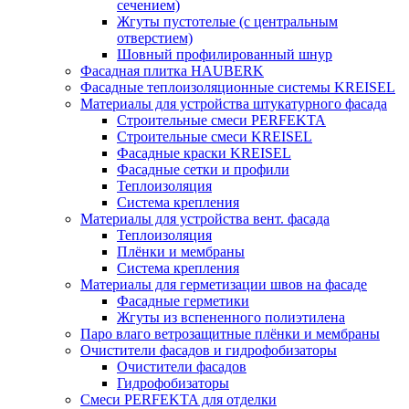
сечением)
Жгуты пустотелые (с центральным
отверстием)
Шовный профилированный шнур
Фасадная плитка HAUBERK
Фасадные теплоизоляционные системы KREISEL
Материалы для устройства штукатурного фасада
Строительные смеси PERFEKTA
Строительные смеси KREISEL
Фасадные краски KREISEL
Фасадные сетки и профили
Теплоизоляция
Система крепления
Материалы для устройства вент. фасада
Теплоизоляция
Плёнки и мембраны
Система крепления
Материалы для герметизации швов на фасаде
Фасадные герметики
Жгуты из вспененного полиэтилена
Паро влаго ветрозащитные плёнки и мембраны
Очистители фасадов и гидрофобизаторы
Очистители фасадов
Гидрофобизаторы
Смеси PERFEKTA для отделки