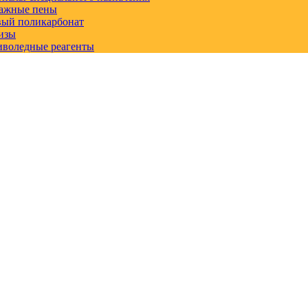
ажные пены
вый поликарбонат
изы
иволедные реагенты