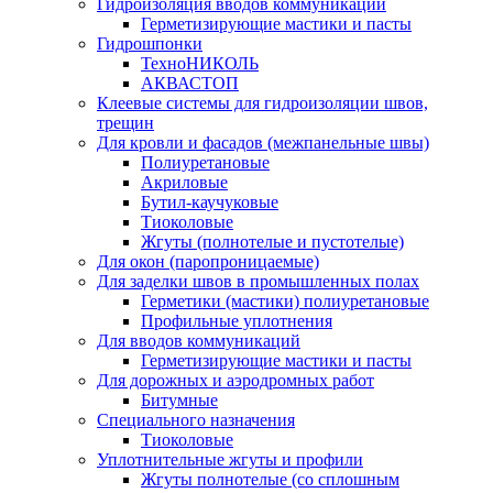
Гидроизоляция вводов коммуникаций
Герметизирующие мастики и пасты
Гидрошпонки
ТехноНИКОЛЬ
АКВАСТОП
Клеевые системы для гидроизоляции швов,
трещин
Для кровли и фасадов (межпанельные швы)
Полиуретановые
Акриловые
Бутил-каучуковые
Тиоколовые
Жгуты (полнотелые и пустотелые)
Для окон (паропроницаемые)
Для заделки швов в промышленных полах
Герметики (мастики) полиуретановые
Профильные уплотнения
Для вводов коммуникаций
Герметизирующие мастики и пасты
Для дорожных и аэродромных работ
Битумные
Специального назначения
Тиоколовые
Уплотнительные жгуты и профили
Жгуты полнотелые (со сплошным