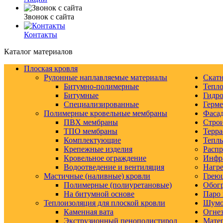
Звонок с сайта
Контакты
Каталог материалов
Плоская кровля
Рулонные наплавляемые материалы
Скатн
Битумно-полимерные
Тепло
Битумные
Гидро
Специализированные
Герм
Полимерные кровельные мембраны
Фаса
ПВХ мембраны
Строи
ТПО мембраны
Терра
Комплектующие
Тепл
Крепежные изделия
Распр
Кровельное ограждение
Инфр
Водоотведение и вентиляция
Нагре
Мастичные (наливные) кровли
Грею
Полимерные (полиуретановые)
Обогр
На битумной основе
Паро 
Теплоизоляция для плоской кровли
Шумо-
Каменная вата
Огнез
Экструзионный пенополистирол
Матер