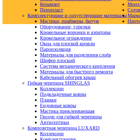
Керамзит
Монт
Пенопласт
Сото
Комплектующие и сопутствующие материалы
Марк
Мастики, праймеры, битум
Прот
Оборудование, горелки
Кровельные воронки и аэраторы
Кровельное ограждение
Окна для плоской кровли
Пароизоляция
Материалы для разделения слоёв
Шифер плоский
Система механического крепления
Материалы для быстрого ремонта
Кабельный обогрев крыш
Гибкая черепица SHINGLAS
Коллекции
Подкладочные ковры
Планки
Ендовные ковры
Мастика приклеивающая
Гвозди для гибкой черепицы
Антисептики
Композитная черепица LUXARD
Коллекции
Комплектующие