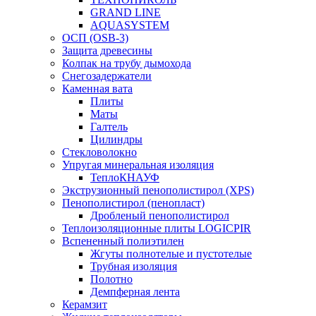
GRAND LINE
AQUASYSTEM
ОСП (OSB-3)
Защита древесины
Колпак на трубу дымохода
Снегозадержатели
Каменная вата
Плиты
Маты
Галтель
Цилиндры
Стекловолокно
Упругая минеральная изоляция
ТеплоКНАУФ
Экструзионный пенополистирол (XPS)
Пенополистирол (пенопласт)
Дробленый пенополистирол
Теплоизоляционные плиты LOGICPIR
Вспененный полиэтилен
Жгуты полнотелые и пустотелые
Трубная изоляция
Полотно
Демпферная лента
Керамзит