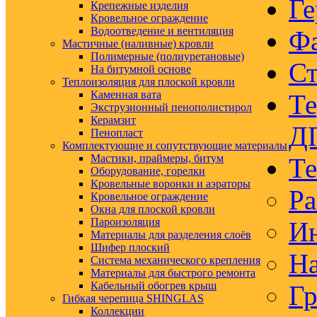
Ге
Крепежные изделия
Кровельное ограждение
Водоотведение и вентиляция
Ф
Мастичные (наливные) кровли
Полимерные (полиуретановые)
Ст
На битумной основе
Теплоизоляция для плоской кровли
Каменная вата
Те
Экструзионный пенополистирол
Керамзит
Д
Пенопласт
Комплектующие и сопутствующие материалы
Мастики, праймеры, битум
Те
Оборудование, горелки
Кровельные воронки и аэраторы
Ра
Кровельное ограждение
Окна для плоской кровли
Пароизоляция
Ин
Материалы для разделения слоёв
Шифер плоский
На
Система механического крепления
Материалы для быстрого ремонта
Кабельный обогрев крыш
Гр
Гибкая черепица SHINGLAS
Коллекции