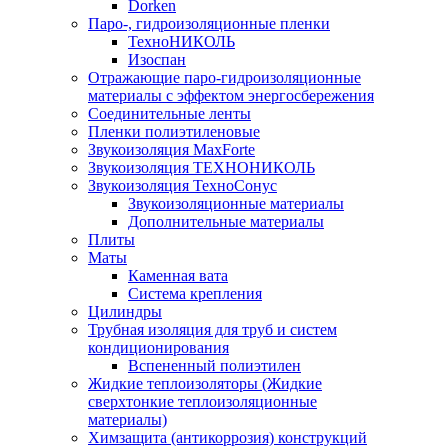
Dorken
Паро-, гидроизоляционные пленки
ТехноНИКОЛЬ
Изоспан
Отражающие паро-гидроизоляционные
материалы с эффектом энергосбережения
Соединительные ленты
Пленки полиэтиленовые
Звукоизоляция MaxForte
Звукоизоляция ТЕХНОНИКОЛЬ
Звукоизоляция ТехноСонус
Звукоизоляционные материалы
Дополнительные материалы
Плиты
Маты
Каменная вата
Система крепления
Цилиндры
Трубная изоляция для труб и систем
кондиционирования
Вспененный полиэтилен
Жидкие теплоизоляторы (Жидкие
сверхтонкие теплоизоляционные
материалы)
Химзащита (антикоррозия) конструкций