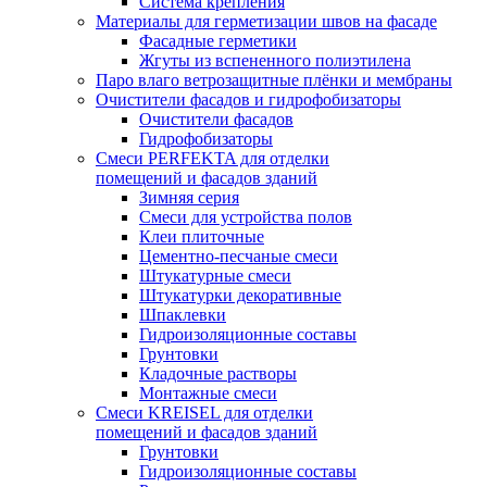
Система крепления
Материалы для герметизации швов на фасаде
Фасадные герметики
Жгуты из вспененного полиэтилена
Паро влаго ветрозащитные плёнки и мембраны
Очистители фасадов и гидрофобизаторы
Очистители фасадов
Гидрофобизаторы
Смеси PERFEKTA для отделки
помещений и фасадов зданий
Зимняя серия
Смеси для устройства полов
Клеи плиточные
Цементно-песчаные смеси
Штукатурные смеси
Штукатурки декоративные
Шпаклевки
Гидроизоляционные составы
Грунтовки
Кладочные растворы
Монтажные смеси
Смеси KREISEL для отделки
помещений и фасадов зданий
Грунтовки
Гидроизоляционные составы