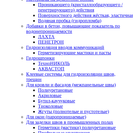
Проникающего (кристаллообразующего /
пенетрирующего) действия
Поверхностного действия жёсткая, эластична
Водяная пробка (гидропломба)
Добавки в бетон, повышающие показатель по
водонепроницаемости
ЛАХТА
ПЕНЕТРОН
Гидроизоляция вводов коммуникаций
Герметизирующие мастики и пасты
Гидрошпонки
ТехноНИКОЛЬ
АКВАСТОП
Клеевые системы для гидроизоляции швов,
трещин
Для кровли и фасадов (межпанельные швы)
Полиуретановые
Акриловые
Бутил-каучуковые
Тиоколовые
Жгуты (полнотелые и пустотелые)
Для окон (паропроницаемые)
Для заделки швов в промышленных полах
Герметики (мастики) полиуретановые
Профильные уплотнения