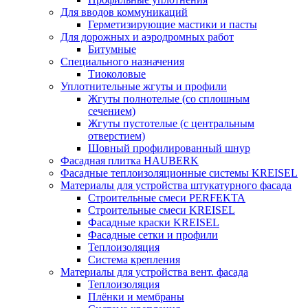
Для вводов коммуникаций
Герметизирующие мастики и пасты
Для дорожных и аэродромных работ
Битумные
Специального назначения
Тиоколовые
Уплотнительные жгуты и профили
Жгуты полнотелые (со сплошным
сечением)
Жгуты пустотелые (с центральным
отверстием)
Шовный профилированный шнур
Фасадная плитка HAUBERK
Фасадные теплоизоляционные системы KREISEL
Материалы для устройства штукатурного фасада
Строительные смеси PERFEKTA
Строительные смеси KREISEL
Фасадные краски KREISEL
Фасадные сетки и профили
Теплоизоляция
Система крепления
Материалы для устройства вент. фасада
Теплоизоляция
Плёнки и мембраны