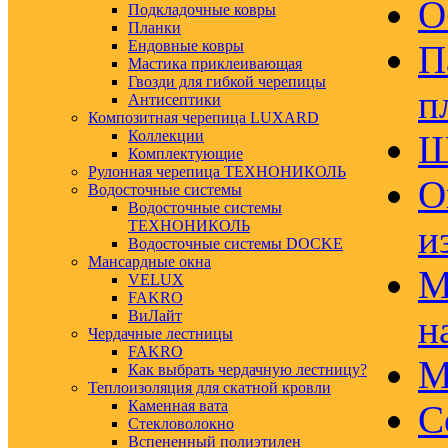
О
Подкладочные ковры
Планки
Ендовные ковры
П
Мастика приклеивающая
Гвозди для гибкой черепицы
п
Антисептики
Композитная черепица LUXARD
Коллекции
Ш
Комплектующие
Рулонная черепица ТЕХНОНИКОЛЬ
О
Водосточные системы
Водосточные системы
ТЕХНОНИКОЛЬ
и
Водосточные системы DOCKE
Мансардные окна
М
VELUX
FAKRO
ВиЛайт
н
Чердачные лестницы
FAKRO
М
Как выбрать чердачную лестницу?
Теплоизоляция для скатной кровли
Каменная вата
С
Стекловолокно
Вспененный полиэтилен