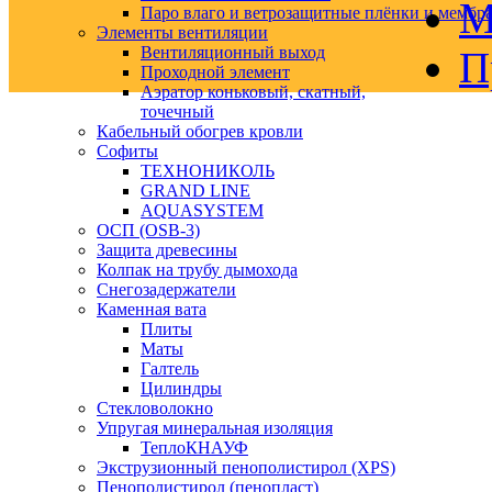
М
Паро влаго и ветрозащитные плёнки и мембр
Элементы вентиляции
Вентиляционный выход
П
Проходной элемент
Аэратор коньковый, скатный,
точечный
Кабельный обогрев кровли
Софиты
ТЕХНОНИКОЛЬ
GRAND LINE
AQUASYSTEM
ОСП (OSB-3)
Защита древесины
Колпак на трубу дымохода
Снегозадержатели
Каменная вата
Плиты
Маты
Галтель
Цилиндры
Стекловолокно
Упругая минеральная изоляция
ТеплоКНАУФ
Экструзионный пенополистирол (XPS)
Пенополистирол (пенопласт)