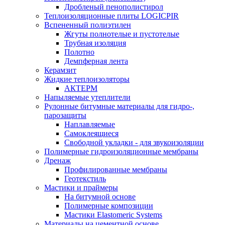
Дробленый пенополистирол
Теплоизоляционные плиты LOGICPIR
Вспененный полиэтилен
Жгуты полнотелые и пустотелые
Трубная изоляция
Полотно
Демпферная лента
Керамзит
Жидкие теплоизоляторы
АКТЕРМ
Напыляемые утеплители
Рулонные битумные материалы для гидро-,
парозащиты
Наплавляемые
Самоклеящиеся
Свободной укладки - для звукоизоляции
Полимерные гидроизоляционные мембраны
Дренаж
Профилированные мембраны
Геотекстиль
Мастики и праймеры
На битумной основе
Полимерные композиции
Мастики Elastomeric Systems
Материалы на цементной основе