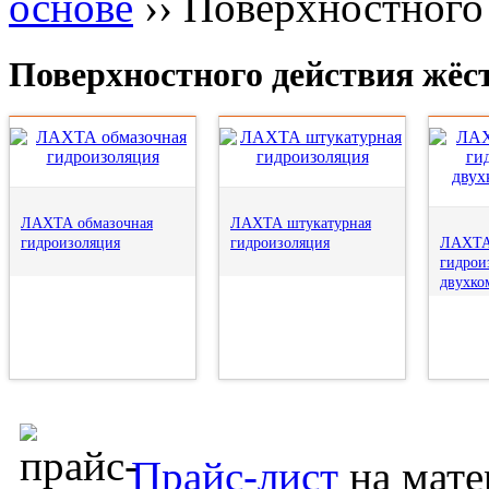
основе
››
Поверхностного 
Поверхностного действия жёс
ЛАХТА обмазочная
ЛАХТА штукатурная
гидроизоляция
гидроизоляция
ЛАХТА 
гидрои
двухко
Прайс-лист
на мате