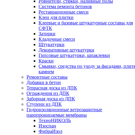
Ровнители, стяжки, наливные полы
Cистема ремонта бетонов
Реставрационные смеси
Клеи для плитки
Клеевые и базовые штукатурные составы для
СФТК
Затирки
Кладочные смеси
Штукатурки
Декоративные штукатурки
Гипсовые штукатурки, шпаклевки
Краски
Смывки, средства по уходу за фасадами, плит
камнем
Ремонтные составы
Добавки в бетон
Террасная доска из ДПК
Ограждения из ДПК
Заборная доска из ДПК
Ступени из ДПК
Гидроизоляционные ветрозащитные
паропроницаемые мембраны
ТехноНИКОЛЬ
Изоспан
ФибраИзол