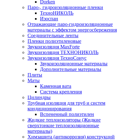
Dorken
Паро-, гидроизоляционные пленки
ТехноНИКОЛЬ
Изоспан
Отражающие паро-гидроизоляционные
материалы с эффектом энергосбережения
Соединительные ленты
Пленки полиэтиленовые
Звукоизоляция MaxForte
Звукоизоляция ТЕХНОНИКОЛЬ
Звукоизоляция ТехноСонус
Звукоизоляционные материалы
Дополнительные материалы
Плиты
Маты
Каменная вата
Система крепления
Цилиндры
Трубная изоляция для труб и систем
кондиционирования
Вспененный полиэтилен
Жидкие теплоизоляторы (Жидкие
сверхтонкие теплоизоляционные
материалы)
Химзащита (антикоррозия) конструкций