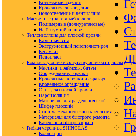
Ге
Крепежные изделия
Кровельное ограждение
Водоотведение и вентиляция
Ф
Мастичные (наливные) кровли
Полимерные (полиуретановые)
Ст
На битумной основе
Теплоизоляция для плоской кровли
Каменная вата
Те
Экструзионный пенополистирол
Керамзит
Д
Пенопласт
Комплектующие и сопутствующие материалы
Мастики, праймеры, битум
Те
Оборудование, горелки
Кровельные воронки и аэраторы
Ра
Кровельное ограждение
Окна для плоской кровли
Пароизоляция
Ин
Материалы для разделения слоёв
Шифер плоский
На
Система механического крепления
Материалы для быстрого ремонта
Кабельный обогрев крыш
Гр
Гибкая черепица SHINGLAS
Коллекции