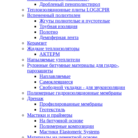
Дробленый пенополистирол
Теплоизоляционные плиты LOGICPIR
Вспененный полиэтилен
Жгуты полнотелые и пустотелые
Трубная изоляция
Полотно
Демпферная лента
Керамзит
Жидкие теплоизоляторы
АКТЕРМ
Напыляемые утеплители
Рулонные битумные материалы для гидро-,
парозащиты
Наплавляемые
Самоклеящиеся
Свободной укладки - для звукоизоляции
Полимерные гидроизоляционные мембраны
Дренаж
Профилированные мембраны
Геотекстиль
Мастики и праймеры
На битумной основе
Полимерные композиции
Мастики Elastomeric Systems
Материалы на цементной основе