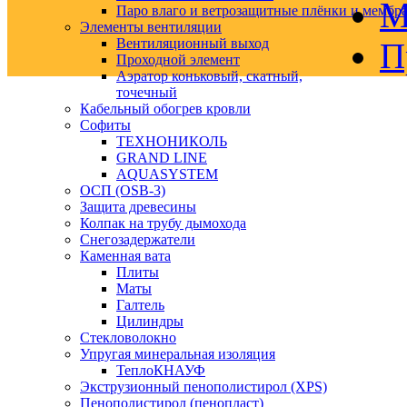
М
Паро влаго и ветрозащитные плёнки и мембр
Элементы вентиляции
Вентиляционный выход
П
Проходной элемент
Аэратор коньковый, скатный,
точечный
Кабельный обогрев кровли
Софиты
ТЕХНОНИКОЛЬ
GRAND LINE
AQUASYSTEM
ОСП (OSB-3)
Защита древесины
Колпак на трубу дымохода
Снегозадержатели
Каменная вата
Плиты
Маты
Галтель
Цилиндры
Стекловолокно
Упругая минеральная изоляция
ТеплоКНАУФ
Экструзионный пенополистирол (XPS)
Пенополистирол (пенопласт)