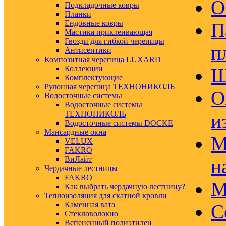
О
Подкладочные ковры
Планки
Ендовные ковры
П
Мастика приклеивающая
Гвозди для гибкой черепицы
п
Антисептики
Композитная черепица LUXARD
Коллекции
Ш
Комплектующие
Рулонная черепица ТЕХНОНИКОЛЬ
О
Водосточные системы
Водосточные системы
ТЕХНОНИКОЛЬ
и
Водосточные системы DOCKE
Мансардные окна
М
VELUX
FAKRO
ВиЛайт
н
Чердачные лестницы
FAKRO
М
Как выбрать чердачную лестницу?
Теплоизоляция для скатной кровли
Каменная вата
С
Стекловолокно
Вспененный полиэтилен