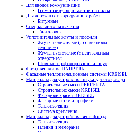
Для вводов коммуникаций
Герметизирующие мастики и пасты
Для дорожных и аэродромных работ
Битумные
Специального назначения
Тиоколовые
Уплотнительные жгуты и профили
Жгуты полнотелые (со сплошным
сечением)
Жгуты пустотелые (с центральным
отверстием)
Шовный профилированный шнур
Фасадная плитка HAUBERK
Фасадные теплоизоляционные системы KREISEL
Материалы для устройства штукатурного фасада
Строительные смеси PERFEKTA
Строительные смеси KREISEL
Фасадные краски KREISEL
Фасадные сетки и профили
Теплоизоляция
Система крепления
Материалы для устройства вент. фасада
Теплоизоляция
Плёнки и мембраны