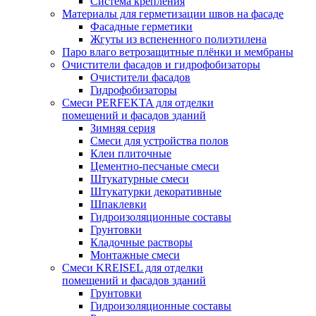
Система крепления
Материалы для герметизации швов на фасаде
Фасадные герметики
Жгуты из вспененного полиэтилена
Паро влаго ветрозащитные плёнки и мембраны
Очистители фасадов и гидрофобизаторы
Очистители фасадов
Гидрофобизаторы
Смеси PERFEKTA для отделки
помещений и фасадов зданий
Зимняя серия
Смеси для устройства полов
Клеи плиточные
Цементно-песчаные смеси
Штукатурные смеси
Штукатурки декоративные
Шпаклевки
Гидроизоляционные составы
Грунтовки
Кладочные растворы
Монтажные смеси
Смеси KREISEL для отделки
помещений и фасадов зданий
Грунтовки
Гидроизоляционные составы