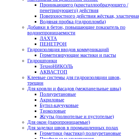
Проникающего (кристаллообразующего /
пенетрирующего) действия
Поверхностного действия жёсткая, эластична
Водяная пробка (гидропломба)
Добавки в бетон, повышающие показатель по
водонепроницаемости
ЛАХТА
ПЕНЕТРОН
Гидроизоляция вводов коммуникаций
Герметизирующие мастики и пасты
Гидрошпонки
ТехноНИКОЛЬ
АКВАСТОП
Клеевые системы для гидроизоляции швов,
трещин
Для кровли и фасадов (межпанельные швы)
Полиуретановые
Акриловые
Бутил-каучуковые
Тиоколовые
Жгуты (полнотелые и пустотелые)
Для окон (паропроницаемые)
Для заделки швов в промышленных полах
Герметики (мастики) полиуретановые
Профильные уплотнения