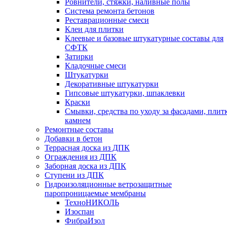
Ровнители, стяжки, наливные полы
Cистема ремонта бетонов
Реставрационные смеси
Клеи для плитки
Клеевые и базовые штукатурные составы для
СФТК
Затирки
Кладочные смеси
Штукатурки
Декоративные штукатурки
Гипсовые штукатурки, шпаклевки
Краски
Смывки, средства по уходу за фасадами, плит
камнем
Ремонтные составы
Добавки в бетон
Террасная доска из ДПК
Ограждения из ДПК
Заборная доска из ДПК
Ступени из ДПК
Гидроизоляционные ветрозащитные
паропроницаемые мембраны
ТехноНИКОЛЬ
Изоспан
ФибраИзол