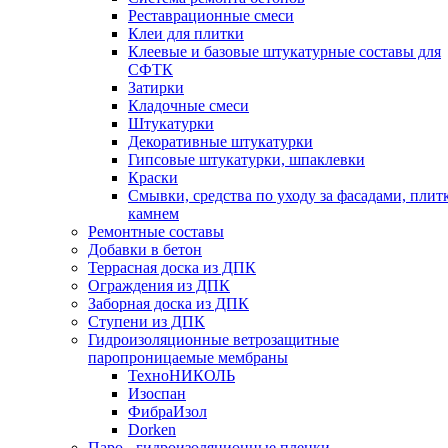
Реставрационные смеси
Клеи для плитки
Клеевые и базовые штукатурные составы для
СФТК
Затирки
Кладочные смеси
Штукатурки
Декоративные штукатурки
Гипсовые штукатурки, шпаклевки
Краски
Смывки, средства по уходу за фасадами, плит
камнем
Ремонтные составы
Добавки в бетон
Террасная доска из ДПК
Ограждения из ДПК
Заборная доска из ДПК
Ступени из ДПК
Гидроизоляционные ветрозащитные
паропроницаемые мембраны
ТехноНИКОЛЬ
Изоспан
ФибраИзол
Dorken
Паро-, гидроизоляционные пленки