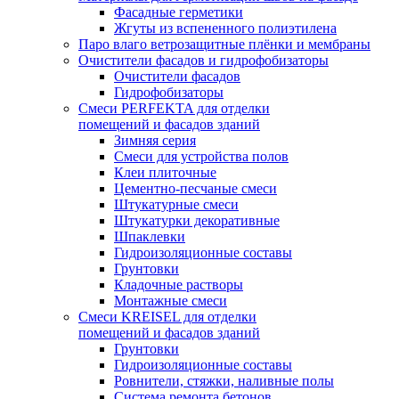
Фасадные герметики
Жгуты из вспененного полиэтилена
Паро влаго ветрозащитные плёнки и мембраны
Очистители фасадов и гидрофобизаторы
Очистители фасадов
Гидрофобизаторы
Смеси PERFEKTA для отделки
помещений и фасадов зданий
Зимняя серия
Смеси для устройства полов
Клеи плиточные
Цементно-песчаные смеси
Штукатурные смеси
Штукатурки декоративные
Шпаклевки
Гидроизоляционные составы
Грунтовки
Кладочные растворы
Монтажные смеси
Смеси KREISEL для отделки
помещений и фасадов зданий
Грунтовки
Гидроизоляционные составы
Ровнители, стяжки, наливные полы
Cистема ремонта бетонов