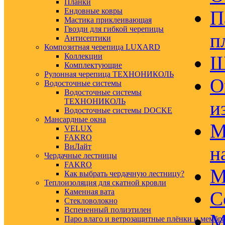
Планки
Ендовные ковры
П
Мастика приклеивающая
Гвозди для гибкой черепицы
п
Антисептики
Композитная черепица LUXARD
Коллекции
Ш
Комплектующие
Рулонная черепица ТЕХНОНИКОЛЬ
О
Водосточные системы
Водосточные системы
ТЕХНОНИКОЛЬ
и
Водосточные системы DOCKE
Мансардные окна
М
VELUX
FAKRO
ВиЛайт
н
Чердачные лестницы
FAKRO
М
Как выбрать чердачную лестницу?
Теплоизоляция для скатной кровли
Каменная вата
С
Стекловолокно
Вспененный полиэтилен
М
Паро влаго и ветрозащитные плёнки и мембр