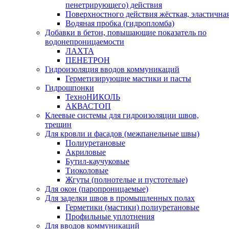
пенетрирующего) действия
Поверхностного действия жёсткая, эластична
Водяная пробка (гидропломба)
Добавки в бетон, повышающие показатель по
водонепроницаемости
ЛАХТА
ПЕНЕТРОН
Гидроизоляция вводов коммуникаций
Герметизирующие мастики и пасты
Гидрошпонки
ТехноНИКОЛЬ
АКВАСТОП
Клеевые системы для гидроизоляции швов,
трещин
Для кровли и фасадов (межпанельные швы)
Полиуретановые
Акриловые
Бутил-каучуковые
Тиоколовые
Жгуты (полнотелые и пустотелые)
Для окон (паропроницаемые)
Для заделки швов в промышленных полах
Герметики (мастики) полиуретановые
Профильные уплотнения
Для вводов коммуникаций