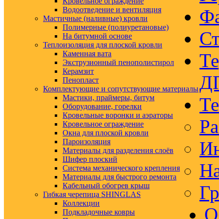
Кровельное ограждение
Водоотведение и вентиляция
Ф
Мастичные (наливные) кровли
Полимерные (полиуретановые)
Ст
На битумной основе
Теплоизоляция для плоской кровли
Каменная вата
Те
Экструзионный пенополистирол
Керамзит
Д
Пенопласт
Комплектующие и сопутствующие материалы
Мастики, праймеры, битум
Те
Оборудование, горелки
Кровельные воронки и аэраторы
Ра
Кровельное ограждение
Окна для плоской кровли
Пароизоляция
Ин
Материалы для разделения слоёв
Шифер плоский
На
Система механического крепления
Материалы для быстрого ремонта
Кабельный обогрев крыш
Гр
Гибкая черепица SHINGLAS
Коллекции
О
Подкладочные ковры