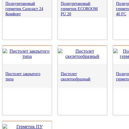
Полиуретановый
Полиуретановый
Полиур
герметик Сазиласт 24
герметик ECOROOM
герме
Комфорт
PU 20
40 FC
Пистолет закрытого
Пистолет
Полиур
типа
скелетообразный
герме