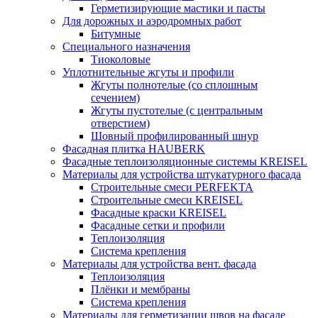
Герметизирующие мастики и пасты
Для дорожных и аэродромных работ
Битумные
Специального назначения
Тиоколовые
Уплотнительные жгуты и профили
Жгуты полнотелые (со сплошным
сечением)
Жгуты пустотелые (с центральным
отверстием)
Шовный профилированный шнур
Фасадная плитка HAUBERK
Фасадные теплоизоляционные системы KREISEL
Материалы для устройства штукатурного фасада
Строительные смеси PERFEKTA
Строительные смеси KREISEL
Фасадные краски KREISEL
Фасадные сетки и профили
Теплоизоляция
Система крепления
Материалы для устройства вент. фасада
Теплоизоляция
Плёнки и мембраны
Система крепления
Материалы для герметизации швов на фасаде