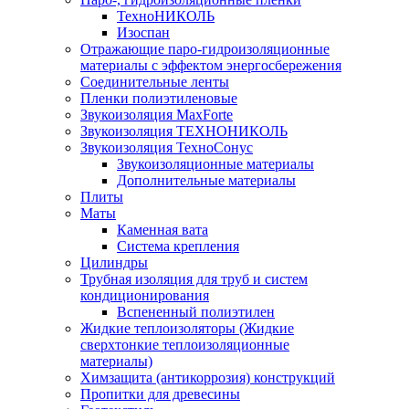
ТехноНИКОЛЬ
Изоспан
Отражающие паро-гидроизоляционные
материалы с эффектом энергосбережения
Соединительные ленты
Пленки полиэтиленовые
Звукоизоляция MaxForte
Звукоизоляция ТЕХНОНИКОЛЬ
Звукоизоляция ТехноСонус
Звукоизоляционные материалы
Дополнительные материалы
Плиты
Маты
Каменная вата
Система крепления
Цилиндры
Трубная изоляция для труб и систем
кондиционирования
Вспененный полиэтилен
Жидкие теплоизоляторы (Жидкие
сверхтонкие теплоизоляционные
материалы)
Химзащита (антикоррозия) конструкций
Пропитки для древесины