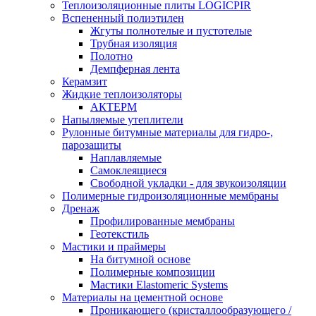
Теплоизоляционные плиты LOGICPIR
Вспененный полиэтилен
Жгуты полнотелые и пустотелые
Трубная изоляция
Полотно
Демпферная лента
Керамзит
Жидкие теплоизоляторы
АКТЕРМ
Напыляемые утеплители
Рулонные битумные материалы для гидро-,
парозащиты
Наплавляемые
Самоклеящиеся
Свободной укладки - для звукоизоляции
Полимерные гидроизоляционные мембраны
Дренаж
Профилированные мембраны
Геотекстиль
Мастики и праймеры
На битумной основе
Полимерные композиции
Мастики Elastomeric Systems
Материалы на цементной основе
Проникающего (кристаллообразующего /