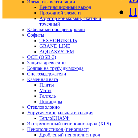
Элементы вентиляции
Вентиляционный выход
П
Проходной элемент
Аэратор коньковый, скатный,
точечный
Кабельный обогрев кровли
Софиты
ТЕХНОНИКОЛЬ
GRAND LINE
AQUASYSTEM
ОСП (OSB-3)
Защита древесины
Колпак на трубу дымохода
Снегозадержатели
Каменная вата
Плиты
Маты
Галтель
Цилиндры
Стекловолокно
Упругая минеральная изоляция
ТеплоКНАУФ
Экструзионный пенополистирол (XPS)
Пенополистирол (пенопласт)
Дробленый пенополистирол