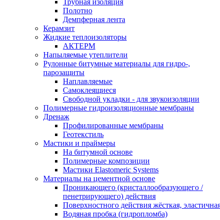
Трубная изоляция
Полотно
Демпферная лента
Керамзит
Жидкие теплоизоляторы
АКТЕРМ
Напыляемые утеплители
Рулонные битумные материалы для гидро-,
парозащиты
Наплавляемые
Самоклеящиеся
Свободной укладки - для звукоизоляции
Полимерные гидроизоляционные мембраны
Дренаж
Профилированные мембраны
Геотекстиль
Мастики и праймеры
На битумной основе
Полимерные композиции
Мастики Elastomeric Systems
Материалы на цементной основе
Проникающего (кристаллообразующего /
пенетрирующего) действия
Поверхностного действия жёсткая, эластична
Водяная пробка (гидропломба)