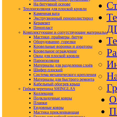
Ст
На битумной основе
Теплоизоляция для плоской кровли
Каменная вата
Те
Экструзионный пенополистирол
Керамзит
Д
Пенопласт
Комплектующие и сопутствующие материалы
Мастики, праймеры, битум
Те
Оборудование, горелки
Кровельные воронки и аэраторы
Ра
Кровельное ограждение
Окна для плоской кровли
Пароизоляция
Ин
Материалы для разделения слоёв
Шифер плоский
На
Система механического крепления
Материалы для быстрого ремонта
Кабельный обогрев крыш
Гр
Гибкая черепица SHINGLAS
Коллекции
О
Подкладочные ковры
Планки
Ендовные ковры
П
Мастика приклеивающая
Гвозди для гибкой черепицы