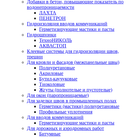
Добавки в бетон, повышающие показатель по
водонепроницаемости
ЛАХТА
ПЕНЕТРОН
Гидроизоляция вводов коммуникаций
Герметизирующие мастики и пасты
Гидрошпонки
ТехноНИКОЛЬ
АКВАСТОП
Клеевые системы для гидроизоляции швов,
трещин
Для кровли и фасадов (межпанельные швы)
Полиуретановые
Акриловые
Бутил-каучуковые
Тиоколовые
Жгуты (полнотелые и пустотелые)
Для окон (паропроницаемые)
Для заделки швов в промышленных полах
Герметики (мастики) полиуретановые
Профильные уплотнения
Для вводов коммуникаций
Герметизирующие мастики и пасты
Для дорожных и аэродромных работ
Битумные