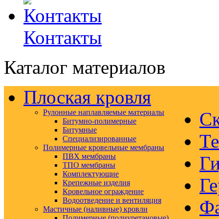
Контакты
Каталог материалов
Плоская кровля
Рулонные наплавляемые материалы
Ск
Битумно-полимерные
Битумные
Те
Специализированные
Полимерные кровельные мембраны
ПВХ мембраны
Ги
ТПО мембраны
Комплектующие
Ге
Крепежные изделия
Кровельное ограждение
Водоотведение и вентиляция
Ф
Мастичные (наливные) кровли
Полимерные (полиуретановые)