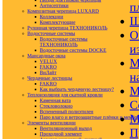
п
Антисептики
Композитная черепица LUXARD
Коллекции
Ш
Комплектующие
Рулонная черепица ТЕХНОНИКОЛЬ
О
Водосточные системы
Водосточные системы
ТЕХНОНИКОЛЬ
и
Водосточные системы DOCKE
Мансардные окна
М
VELUX
FAKRO
ВиЛайт
н
Чердачные лестницы
FAKRO
М
Как выбрать чердачную лестницу?
Теплоизоляция для скатной кровли
Каменная вата
С
Стекловолокно
Вспененный полиэтилен
М
Паро влаго и ветрозащитные плёнки и мембр
Элементы вентиляции
Вентиляционный выход
П
Проходной элемент