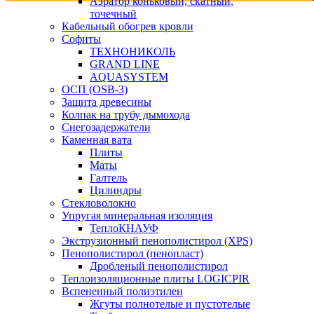
Аэратор коньковый, скатный,
точечный
Кабельный обогрев кровли
Софиты
ТЕХНОНИКОЛЬ
GRAND LINE
AQUASYSTEM
ОСП (OSB-3)
Защита древесины
Колпак на трубу дымохода
Снегозадержатели
Каменная вата
Плиты
Маты
Галтель
Цилиндры
Стекловолокно
Упругая минеральная изоляция
ТеплоКНАУФ
Экструзионный пенополистирол (XPS)
Пенополистирол (пенопласт)
Дробленый пенополистирол
Теплоизоляционные плиты LOGICPIR
Вспененный полиэтилен
Жгуты полнотелые и пустотелые