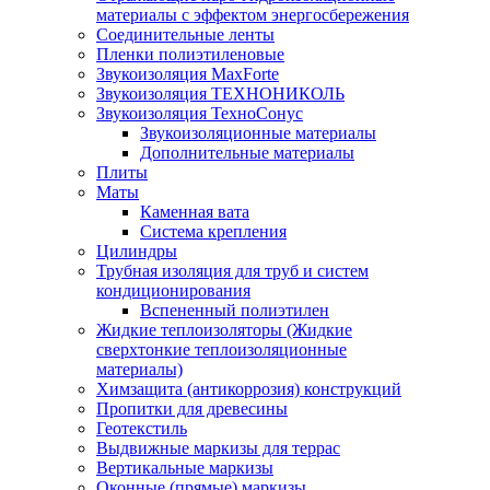
материалы с эффектом энергосбережения
Соединительные ленты
Пленки полиэтиленовые
Звукоизоляция MaxForte
Звукоизоляция ТЕХНОНИКОЛЬ
Звукоизоляция ТехноСонус
Звукоизоляционные материалы
Дополнительные материалы
Плиты
Маты
Каменная вата
Система крепления
Цилиндры
Трубная изоляция для труб и систем
кондиционирования
Вспененный полиэтилен
Жидкие теплоизоляторы (Жидкие
сверхтонкие теплоизоляционные
материалы)
Химзащита (антикоррозия) конструкций
Пропитки для древесины
Геотекстиль
Выдвижные маркизы для террас
Вертикальные маркизы
Оконные (прямые) маркизы