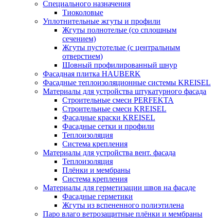
Специального назначения
Тиоколовые
Уплотнительные жгуты и профили
Жгуты полнотелые (со сплошным
сечением)
Жгуты пустотелые (с центральным
отверстием)
Шовный профилированный шнур
Фасадная плитка HAUBERK
Фасадные теплоизоляционные системы KREISEL
Материалы для устройства штукатурного фасада
Строительные смеси PERFEKTA
Строительные смеси KREISEL
Фасадные краски KREISEL
Фасадные сетки и профили
Теплоизоляция
Система крепления
Материалы для устройства вент. фасада
Теплоизоляция
Плёнки и мембраны
Система крепления
Материалы для герметизации швов на фасаде
Фасадные герметики
Жгуты из вспененного полиэтилена
Паро влаго ветрозащитные плёнки и мембраны