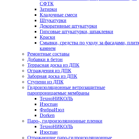
СФТК
Затирки
Кладочные смеси
Штукатурки
Декоративные штукатурки
Гипсовые штукатурки, шпаклевки
Краски
Смывки, средства по уходу за фасадами, плит
камнем
Ремонтные составы
Добавки в бетон
Террасная доска из ДПК
Ограждения из ДПК
Заборная доска из ДПК
Ступени из ДПК
Гидроизоляционные ветрозащитные
паропроницаемые мембраны
ТехноНИКОЛЬ
Изоспан
ФибраИзол
Dorken
Паро-, гидроизоляционные пленки
ТехноНИКОЛЬ
Изоспан
Отражающие паро-гидроизоляционные