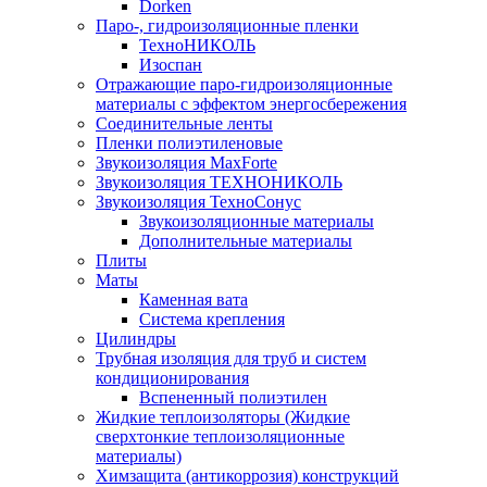
Dorken
Паро-, гидроизоляционные пленки
ТехноНИКОЛЬ
Изоспан
Отражающие паро-гидроизоляционные
материалы с эффектом энергосбережения
Соединительные ленты
Пленки полиэтиленовые
Звукоизоляция MaxForte
Звукоизоляция ТЕХНОНИКОЛЬ
Звукоизоляция ТехноСонус
Звукоизоляционные материалы
Дополнительные материалы
Плиты
Маты
Каменная вата
Система крепления
Цилиндры
Трубная изоляция для труб и систем
кондиционирования
Вспененный полиэтилен
Жидкие теплоизоляторы (Жидкие
сверхтонкие теплоизоляционные
материалы)
Химзащита (антикоррозия) конструкций