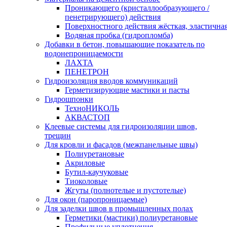
Проникающего (кристаллообразующего /
пенетрирующего) действия
Поверхностного действия жёсткая, эластична
Водяная пробка (гидропломба)
Добавки в бетон, повышающие показатель по
водонепроницаемости
ЛАХТА
ПЕНЕТРОН
Гидроизоляция вводов коммуникаций
Герметизирующие мастики и пасты
Гидрошпонки
ТехноНИКОЛЬ
АКВАСТОП
Клеевые системы для гидроизоляции швов,
трещин
Для кровли и фасадов (межпанельные швы)
Полиуретановые
Акриловые
Бутил-каучуковые
Тиоколовые
Жгуты (полнотелые и пустотелые)
Для окон (паропроницаемые)
Для заделки швов в промышленных полах
Герметики (мастики) полиуретановые
Профильные уплотнения