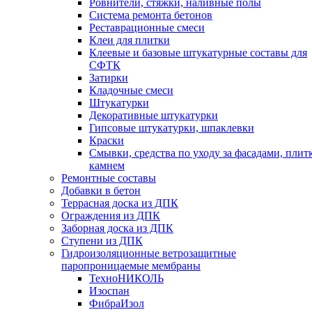
Ровнители, стяжки, наливные полы
Cистема ремонта бетонов
Реставрационные смеси
Клеи для плитки
Клеевые и базовые штукатурные составы для
СФТК
Затирки
Кладочные смеси
Штукатурки
Декоративные штукатурки
Гипсовые штукатурки, шпаклевки
Краски
Смывки, средства по уходу за фасадами, плит
камнем
Ремонтные составы
Добавки в бетон
Террасная доска из ДПК
Ограждения из ДПК
Заборная доска из ДПК
Ступени из ДПК
Гидроизоляционные ветрозащитные
паропроницаемые мембраны
ТехноНИКОЛЬ
Изоспан
ФибраИзол