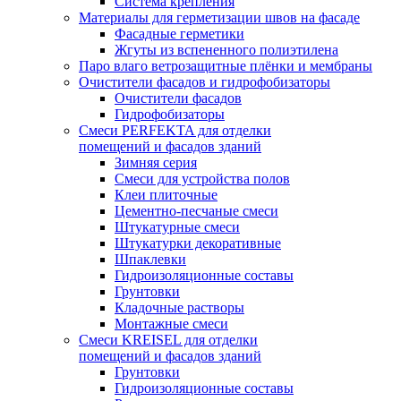
Система крепления
Материалы для герметизации швов на фасаде
Фасадные герметики
Жгуты из вспененного полиэтилена
Паро влаго ветрозащитные плёнки и мембраны
Очистители фасадов и гидрофобизаторы
Очистители фасадов
Гидрофобизаторы
Смеси PERFEKTA для отделки
помещений и фасадов зданий
Зимняя серия
Смеси для устройства полов
Клеи плиточные
Цементно-песчаные смеси
Штукатурные смеси
Штукатурки декоративные
Шпаклевки
Гидроизоляционные составы
Грунтовки
Кладочные растворы
Монтажные смеси
Смеси KREISEL для отделки
помещений и фасадов зданий
Грунтовки
Гидроизоляционные составы