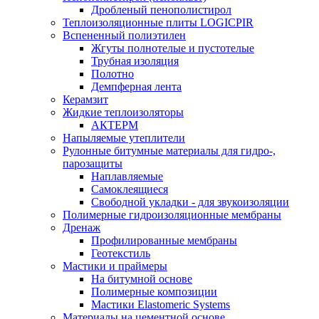
Дробленый пенополистирол
Теплоизоляционные плиты LOGICPIR
Вспененный полиэтилен
Жгуты полнотелые и пустотелые
Трубная изоляция
Полотно
Демпферная лента
Керамзит
Жидкие теплоизоляторы
АКТЕРМ
Напыляемые утеплители
Рулонные битумные материалы для гидро-,
парозащиты
Наплавляемые
Самоклеящиеся
Свободной укладки - для звукоизоляции
Полимерные гидроизоляционные мембраны
Дренаж
Профилированные мембраны
Геотекстиль
Мастики и праймеры
На битумной основе
Полимерные композиции
Мастики Elastomeric Systems
Материалы на цементной основе