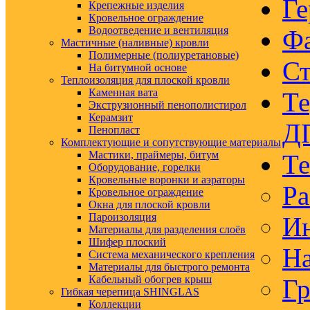
Ге
Крепежные изделия
Кровельное ограждение
Водоотведение и вентиляция
Ф
Мастичные (наливные) кровли
Полимерные (полиуретановые)
Ст
На битумной основе
Теплоизоляция для плоской кровли
Каменная вата
Те
Экструзионный пенополистирол
Керамзит
Д
Пенопласт
Комплектующие и сопутствующие материалы
Мастики, праймеры, битум
Те
Оборудование, горелки
Кровельные воронки и аэраторы
Ра
Кровельное ограждение
Окна для плоской кровли
Пароизоляция
Ин
Материалы для разделения слоёв
Шифер плоский
На
Система механического крепления
Материалы для быстрого ремонта
Кабельный обогрев крыш
Гр
Гибкая черепица SHINGLAS
Коллекции