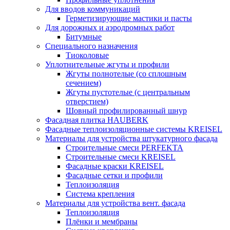
Для вводов коммуникаций
Герметизирующие мастики и пасты
Для дорожных и аэродромных работ
Битумные
Специального назначения
Тиоколовые
Уплотнительные жгуты и профили
Жгуты полнотелые (со сплошным
сечением)
Жгуты пустотелые (с центральным
отверстием)
Шовный профилированный шнур
Фасадная плитка HAUBERK
Фасадные теплоизоляционные системы KREISEL
Материалы для устройства штукатурного фасада
Строительные смеси PERFEKTA
Строительные смеси KREISEL
Фасадные краски KREISEL
Фасадные сетки и профили
Теплоизоляция
Система крепления
Материалы для устройства вент. фасада
Теплоизоляция
Плёнки и мембраны