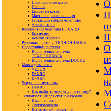
О
Подкладочные ковры
Планки
Ендовные ковры
П
Мастика приклеивающая
Гвозди для гибкой черепицы
п
Антисептики
Композитная черепица LUXARD
Коллекции
Ш
Комплектующие
Рулонная черепица ТЕХНОНИКОЛЬ
О
Водосточные системы
Водосточные системы
ТЕХНОНИКОЛЬ
и
Водосточные системы DOCKE
Мансардные окна
М
VELUX
FAKRO
ВиЛайт
н
Чердачные лестницы
FAKRO
М
Как выбрать чердачную лестницу?
Теплоизоляция для скатной кровли
Каменная вата
С
Стекловолокно
Вспененный полиэтилен