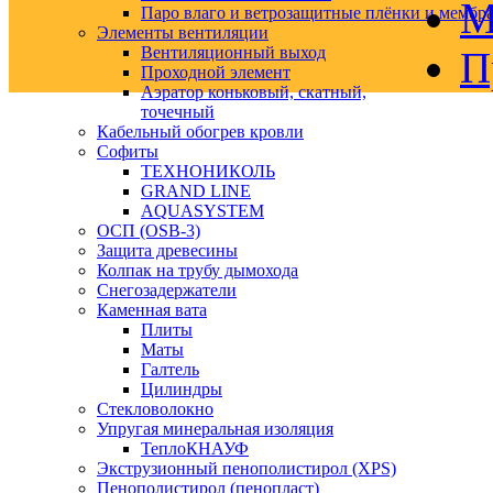
М
Паро влаго и ветрозащитные плёнки и мембр
Элементы вентиляции
Вентиляционный выход
П
Проходной элемент
Аэратор коньковый, скатный,
точечный
Кабельный обогрев кровли
Софиты
ТЕХНОНИКОЛЬ
GRAND LINE
AQUASYSTEM
ОСП (OSB-3)
Защита древесины
Колпак на трубу дымохода
Снегозадержатели
Каменная вата
Плиты
Маты
Галтель
Цилиндры
Стекловолокно
Упругая минеральная изоляция
ТеплоКНАУФ
Экструзионный пенополистирол (XPS)
Пенополистирол (пенопласт)