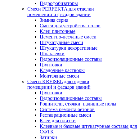
Гидрофобизаторы
Смеси PERFEKTA для отделки
помещений и фасадов зданий
Зимняя серия
Смеси для устройства полов
Клеи плиточные
Цементно-песчаные смеси
Штукатурные смеси
Штукатурки декоративные
Шпаклевки
Гидроизоляционные составы
Грунтовки
Кладочные растворы
Монтажные смеси
Смеси KREISEL для отделки
помещений и фасадов зданий
Грунтовки
Гидроизоляционные составы
Ровнители, стяжки, наливные полы
Cистема ремонта бетонов
Реставрационные смеси
Клеи для плитки
Клеевые и базовые штукатурные составы для
СФТК
Затирки