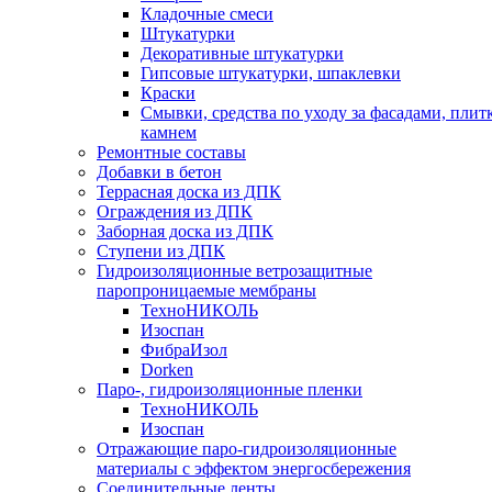
Кладочные смеси
Штукатурки
Декоративные штукатурки
Гипсовые штукатурки, шпаклевки
Краски
Смывки, средства по уходу за фасадами, плит
камнем
Ремонтные составы
Добавки в бетон
Террасная доска из ДПК
Ограждения из ДПК
Заборная доска из ДПК
Ступени из ДПК
Гидроизоляционные ветрозащитные
паропроницаемые мембраны
ТехноНИКОЛЬ
Изоспан
ФибраИзол
Dorken
Паро-, гидроизоляционные пленки
ТехноНИКОЛЬ
Изоспан
Отражающие паро-гидроизоляционные
материалы с эффектом энергосбережения
Соединительные ленты