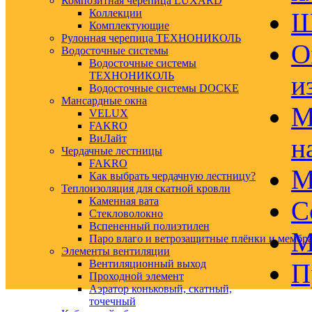
Композитная черепица LUXARD
Коллекции
Ш
Комплектующие
Рулонная черепица ТЕХНОНИКОЛЬ
О
Водосточные системы
Водосточные системы
ТЕХНОНИКОЛЬ
и
Водосточные системы DOCKE
Мансардные окна
М
VELUX
FAKRO
ВиЛайт
н
Чердачные лестницы
FAKRO
М
Как выбрать чердачную лестницу?
Теплоизоляция для скатной кровли
Каменная вата
С
Стекловолокно
Вспененный полиэтилен
М
Паро влаго и ветрозащитные плёнки и мембр
Элементы вентиляции
Вентиляционный выход
П
Проходной элемент
Аэратор коньковый, скатный,
точечный