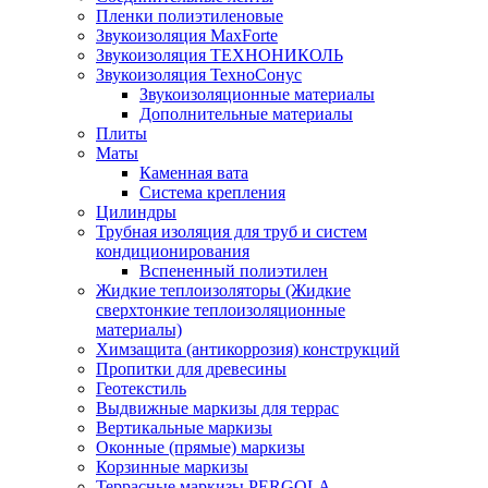
Пленки полиэтиленовые
Звукоизоляция MaxForte
Звукоизоляция ТЕХНОНИКОЛЬ
Звукоизоляция ТехноСонус
Звукоизоляционные материалы
Дополнительные материалы
Плиты
Маты
Каменная вата
Система крепления
Цилиндры
Трубная изоляция для труб и систем
кондиционирования
Вспененный полиэтилен
Жидкие теплоизоляторы (Жидкие
сверхтонкие теплоизоляционные
материалы)
Химзащита (антикоррозия) конструкций
Пропитки для древесины
Геотекстиль
Выдвижные маркизы для террас
Вертикальные маркизы
Оконные (прямые) маркизы
Корзинные маркизы
Террасные маркизы PERGOLA