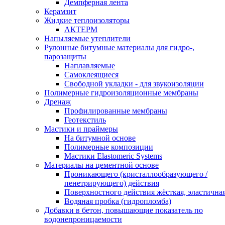
Демпферная лента
Керамзит
Жидкие теплоизоляторы
АКТЕРМ
Напыляемые утеплители
Рулонные битумные материалы для гидро-,
парозащиты
Наплавляемые
Самоклеящиеся
Свободной укладки - для звукоизоляции
Полимерные гидроизоляционные мембраны
Дренаж
Профилированные мембраны
Геотекстиль
Мастики и праймеры
На битумной основе
Полимерные композиции
Мастики Elastomeric Systems
Материалы на цементной основе
Проникающего (кристаллообразующего /
пенетрирующего) действия
Поверхностного действия жёсткая, эластична
Водяная пробка (гидропломба)
Добавки в бетон, повышающие показатель по
водонепроницаемости