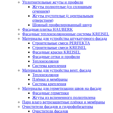
Уплотнительные жгуты и профили
Жгуты полнотелые (со сплошным
сечением)
Жгуты пустотелые (с центральным
отверстием)
Шовный профилированный шнур
Фасадная плитка HAUBERK
Фасадные теплоизоляционные системы KREISEL
Материалы для устройства штукатурного фасада
Строительные смеси PERFEKTA
Строительные смеси KREISEL
Фасадные краски KREISEL
Фасадные сетки и профили
Теплоизоляция
Система крепления
Материалы для устройства вент. фасада
Теплоизоляция
Плёнки и мембраны
Система крепления
Материалы для герметизации швов на фасаде
Фасадные герметики
Жгуты из вспененного полиэтилена
Паро влаго ветрозащитные плёнки и мембраны
Очистители фасадов и гидрофобизаторы
Очистители фасадов