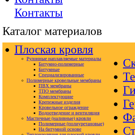
Контакты
Каталог материалов
Плоская кровля
Рулонные наплавляемые материалы
Ск
Битумно-полимерные
Битумные
Те
Специализированные
Полимерные кровельные мембраны
ПВХ мембраны
Ги
ТПО мембраны
Комплектующие
Ге
Крепежные изделия
Кровельное ограждение
Водоотведение и вентиляция
Ф
Мастичные (наливные) кровли
Полимерные (полиуретановые)
Ст
На битумной основе
Теплоизоляция для плоской кровли