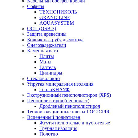
Кабельный обогрев кровли
Софиты
ТЕХНОНИКОЛЬ
GRAND LINE
AQUASYSTEM
ОСП (OSB-3)
Защита древесины
Колпак на трубу дымохода
Снегозадержатели
Каменная вата
Плиты
Маты
Галтель
Цилиндры
Стекловолокно
Упругая минеральная изоляция
ТеплоКНАУФ
Экструзионный пенополистирол (XPS)
Пенополистирол (пенопласт)
Дробленый пенополистирол
Теплоизоляционные плиты LOGICPIR
Вспененный полиэтилен
Жгуты полнотелые и пустотелые
Трубная изоляция
Полотно