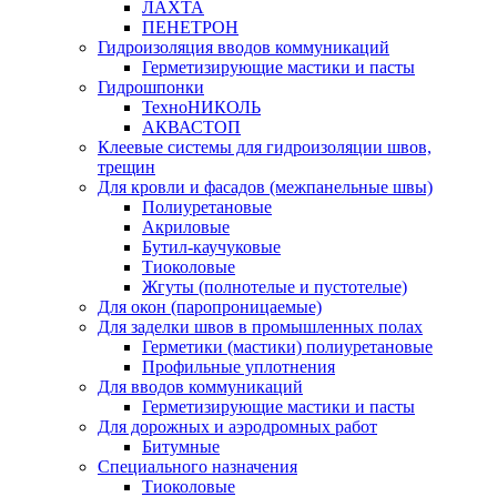
ЛАХТА
ПЕНЕТРОН
Гидроизоляция вводов коммуникаций
Герметизирующие мастики и пасты
Гидрошпонки
ТехноНИКОЛЬ
АКВАСТОП
Клеевые системы для гидроизоляции швов,
трещин
Для кровли и фасадов (межпанельные швы)
Полиуретановые
Акриловые
Бутил-каучуковые
Тиоколовые
Жгуты (полнотелые и пустотелые)
Для окон (паропроницаемые)
Для заделки швов в промышленных полах
Герметики (мастики) полиуретановые
Профильные уплотнения
Для вводов коммуникаций
Герметизирующие мастики и пасты
Для дорожных и аэродромных работ
Битумные
Специального назначения
Тиоколовые