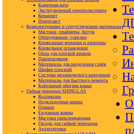
Каменная вата
Те
Экструзионный пенополистирол
Керамзит
Д
Пенопласт
Комплектующие и сопутствующие материалы
Мастики, праймеры, битум
Те
Оборудование, горелки
Кровельные воронки и аэраторы
Ра
Кровельное ограждение
Окна для плоской кровли
Пароизоляция
Ин
Материалы для разделения слоёв
Шифер плоский
На
Система механического крепления
Материалы для быстрого ремонта
Кабельный обогрев крыш
Гр
Гибкая черепица SHINGLAS
Коллекции
О
Подкладочные ковры
Планки
Ендовные ковры
П
Мастика приклеивающая
Гвозди для гибкой черепицы
п
Антисептики