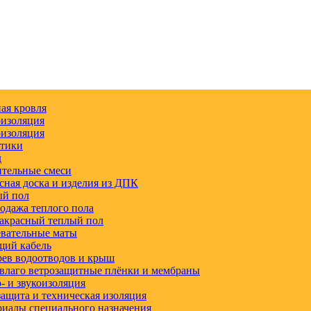
ая кровля
изоляция
изоляция
етики
д
тельные смеси
сная доска и изделия из ДПК
ый пол
одажа теплого пола
акрасный теплый пол
вательные маты
щий кабель
ев водоотводов и крыш
влаго ветрозащитные плёнки и мембраны
 и звукоизоляция
ащита и техническая изоляция
иалы специального назначения