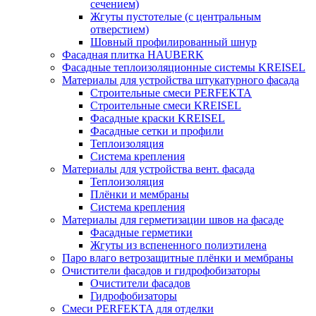
сечением)
Жгуты пустотелые (с центральным
отверстием)
Шовный профилированный шнур
Фасадная плитка HAUBERK
Фасадные теплоизоляционные системы KREISEL
Материалы для устройства штукатурного фасада
Строительные смеси PERFEKTA
Строительные смеси KREISEL
Фасадные краски KREISEL
Фасадные сетки и профили
Теплоизоляция
Система крепления
Материалы для устройства вент. фасада
Теплоизоляция
Плёнки и мембраны
Система крепления
Материалы для герметизации швов на фасаде
Фасадные герметики
Жгуты из вспененного полиэтилена
Паро влаго ветрозащитные плёнки и мембраны
Очистители фасадов и гидрофобизаторы
Очистители фасадов
Гидрофобизаторы
Смеси PERFEKTA для отделки