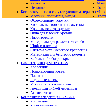
Керамзит
Монт
Пенопласт
Сото
Комплектующие и сопутствующие материалы
Марк
Мастики, праймеры, битум
Прот
Оборудование, горелки
Кровельные воронки и аэраторы
Кровельное ограждение
Окна для плоской кровли
Пароизоляция
Материалы для разделения слоёв
Шифер плоский
Система механического крепления
Материалы для быстрого ремонта
Кабельный обогрев крыш
Гибкая черепица SHINGLAS
Коллекции
Подкладочные ковры
Планки
Ендовные ковры
Мастика приклеивающая
Гвозди для гибкой черепицы
Антисептики
Композитная черепица LUXARD
Коллекции
Комплектующие