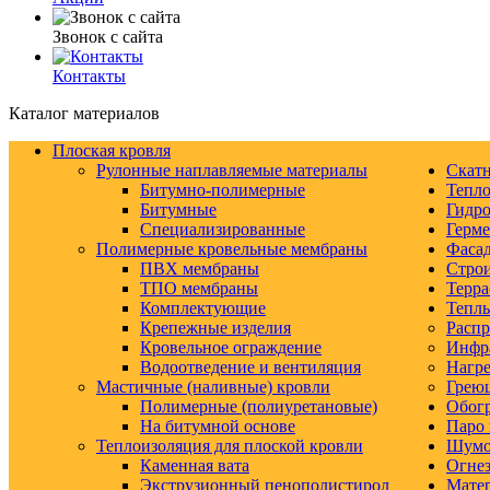
Звонок с сайта
Контакты
Каталог материалов
Плоская кровля
Рулонные наплавляемые материалы
Скатн
Битумно-полимерные
Тепло
Битумные
Гидро
Специализированные
Герм
Полимерные кровельные мембраны
Фаса
ПВХ мембраны
Строи
ТПО мембраны
Терра
Комплектующие
Тепл
Крепежные изделия
Распр
Кровельное ограждение
Инфр
Водоотведение и вентиляция
Нагре
Мастичные (наливные) кровли
Грею
Полимерные (полиуретановые)
Обогр
На битумной основе
Паро 
Теплоизоляция для плоской кровли
Шумо-
Каменная вата
Огнез
Экструзионный пенополистирол
Матер