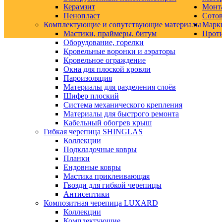
Керамзит
Монт
Пенопласт
Сото
Комплектующие и сопутствующие материалы
Марк
Мастики, праймеры, битум
Прот
Оборудование, горелки
Кровельные воронки и аэраторы
Кровельное ограждение
Окна для плоской кровли
Пароизоляция
Материалы для разделения слоёв
Шифер плоский
Система механического крепления
Материалы для быстрого ремонта
Кабельный обогрев крыш
Гибкая черепица SHINGLAS
Коллекции
Подкладочные ковры
Планки
Ендовные ковры
Мастика приклеивающая
Гвозди для гибкой черепицы
Антисептики
Композитная черепица LUXARD
Коллекции
Комплектующие