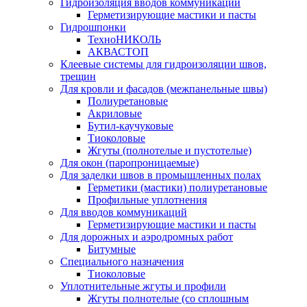
Гидроизоляция вводов коммуникаций
Герметизирующие мастики и пасты
Гидрошпонки
ТехноНИКОЛЬ
АКВАСТОП
Клеевые системы для гидроизоляции швов,
трещин
Для кровли и фасадов (межпанельные швы)
Полиуретановые
Акриловые
Бутил-каучуковые
Тиоколовые
Жгуты (полнотелые и пустотелые)
Для окон (паропроницаемые)
Для заделки швов в промышленных полах
Герметики (мастики) полиуретановые
Профильные уплотнения
Для вводов коммуникаций
Герметизирующие мастики и пасты
Для дорожных и аэродромных работ
Битумные
Специального назначения
Тиоколовые
Уплотнительные жгуты и профили
Жгуты полнотелые (со сплошным