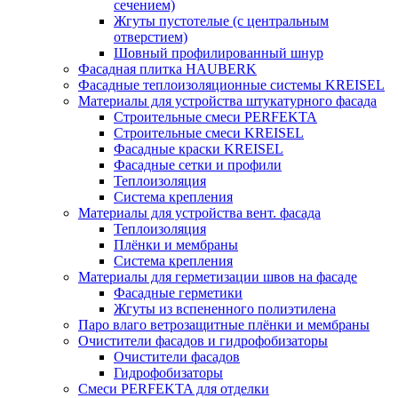
сечением)
Жгуты пустотелые (с центральным
отверстием)
Шовный профилированный шнур
Фасадная плитка HAUBERK
Фасадные теплоизоляционные системы KREISEL
Материалы для устройства штукатурного фасада
Строительные смеси PERFEKTA
Строительные смеси KREISEL
Фасадные краски KREISEL
Фасадные сетки и профили
Теплоизоляция
Система крепления
Материалы для устройства вент. фасада
Теплоизоляция
Плёнки и мембраны
Система крепления
Материалы для герметизации швов на фасаде
Фасадные герметики
Жгуты из вспененного полиэтилена
Паро влаго ветрозащитные плёнки и мембраны
Очистители фасадов и гидрофобизаторы
Очистители фасадов
Гидрофобизаторы
Смеси PERFEKTA для отделки