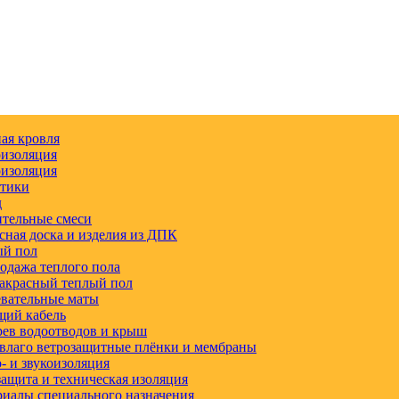
ая кровля
изоляция
изоляция
етики
д
тельные смеси
сная доска и изделия из ДПК
ый пол
одажа теплого пола
акрасный теплый пол
вательные маты
щий кабель
ев водоотводов и крыш
влаго ветрозащитные плёнки и мембраны
 и звукоизоляция
ащита и техническая изоляция
иалы специального назначения