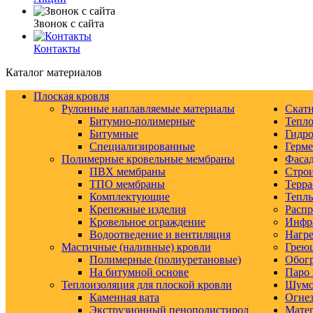
Звонок с сайта
Контакты
Каталог материалов
Плоская кровля
Рулонные наплавляемые материалы
Скатн
Битумно-полимерные
Тепло
Битумные
Гидро
Специализированные
Герм
Полимерные кровельные мембраны
Фаса
ПВХ мембраны
Строи
ТПО мембраны
Терра
Комплектующие
Тепл
Крепежные изделия
Распр
Кровельное ограждение
Инфр
Водоотведение и вентиляция
Нагре
Мастичные (наливные) кровли
Грею
Полимерные (полиуретановые)
Обогр
На битумной основе
Паро 
Теплоизоляция для плоской кровли
Шумо-
Каменная вата
Огнез
Экструзионный пенополистирол
Матер