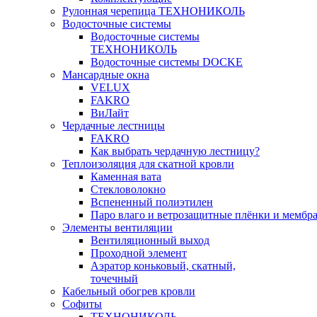
Рулонная черепица ТЕХНОНИКОЛЬ
Водосточные системы
Водосточные системы
ТЕХНОНИКОЛЬ
Водосточные системы DOCKE
Мансардные окна
VELUX
FAKRO
ВиЛайт
Чердачные лестницы
FAKRO
Как выбрать чердачную лестницу?
Теплоизоляция для скатной кровли
Каменная вата
Стекловолокно
Вспененный полиэтилен
Паро влаго и ветрозащитные плёнки и мембр
Элементы вентиляции
Вентиляционный выход
Проходной элемент
Аэратор коньковый, скатный,
точечный
Кабельный обогрев кровли
Софиты
ТЕХНОНИКОЛЬ