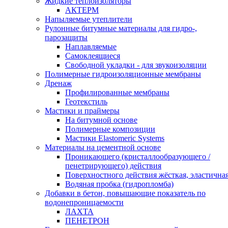
Жидкие теплоизоляторы
АКТЕРМ
Напыляемые утеплители
Рулонные битумные материалы для гидро-,
парозащиты
Наплавляемые
Самоклеящиеся
Свободной укладки - для звукоизоляции
Полимерные гидроизоляционные мембраны
Дренаж
Профилированные мембраны
Геотекстиль
Мастики и праймеры
На битумной основе
Полимерные композиции
Мастики Elastomeric Systems
Материалы на цементной основе
Проникающего (кристаллообразующего /
пенетрирующего) действия
Поверхностного действия жёсткая, эластична
Водяная пробка (гидропломба)
Добавки в бетон, повышающие показатель по
водонепроницаемости
ЛАХТА
ПЕНЕТРОН