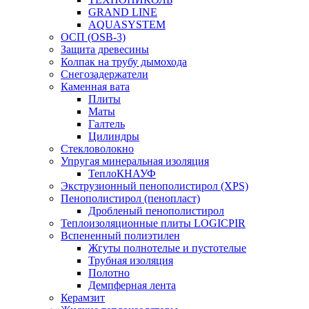
GRAND LINE
AQUASYSTEM
ОСП (OSB-3)
Защита древесины
Колпак на трубу дымохода
Снегозадержатели
Каменная вата
Плиты
Маты
Галтель
Цилиндры
Стекловолокно
Упругая минеральная изоляция
ТеплоКНАУФ
Экструзионный пенополистирол (XPS)
Пенополистирол (пенопласт)
Дробленый пенополистирол
Теплоизоляционные плиты LOGICPIR
Вспененный полиэтилен
Жгуты полнотелые и пустотелые
Трубная изоляция
Полотно
Демпферная лента
Керамзит