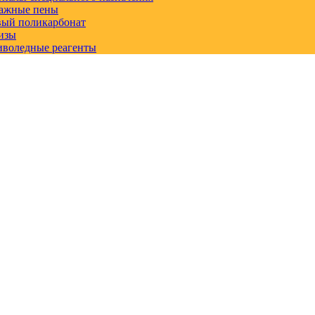
ажные пены
вый поликарбонат
изы
иволедные реагенты