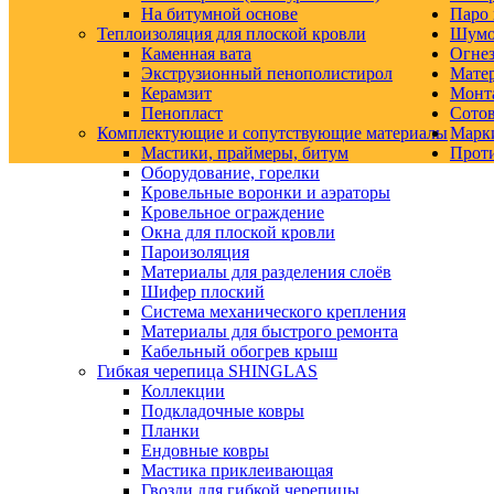
На битумной основе
Паро 
Теплоизоляция для плоской кровли
Шумо-
Каменная вата
Огнез
Экструзионный пенополистирол
Матер
Керамзит
Монт
Пенопласт
Сото
Комплектующие и сопутствующие материалы
Марк
Мастики, праймеры, битум
Прот
Оборудование, горелки
Кровельные воронки и аэраторы
Кровельное ограждение
Окна для плоской кровли
Пароизоляция
Материалы для разделения слоёв
Шифер плоский
Система механического крепления
Материалы для быстрого ремонта
Кабельный обогрев крыш
Гибкая черепица SHINGLAS
Коллекции
Подкладочные ковры
Планки
Ендовные ковры
Мастика приклеивающая
Гвозди для гибкой черепицы