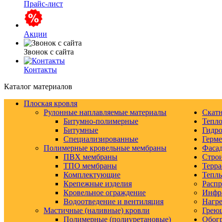
Прайс-лист
Акции
Звонок с сайта
Контакты
Каталог материалов
Плоская кровля
Рулонные наплавляемые материалы
Скатн
Битумно-полимерные
Тепло
Битумные
Гидро
Специализированные
Герм
Полимерные кровельные мембраны
Фаса
ПВХ мембраны
Строи
ТПО мембраны
Терра
Комплектующие
Тепл
Крепежные изделия
Распр
Кровельное ограждение
Инфр
Водоотведение и вентиляция
Нагре
Мастичные (наливные) кровли
Грею
Полимерные (полиуретановые)
Обогр