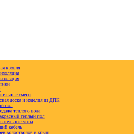
ая кровля
изоляция
изоляция
етики
д
тельные смеси
сная доска и изделия из ДПК
ый пол
одажа теплого пола
акрасный теплый пол
вательные маты
щий кабель
ев водоотводов и крыш