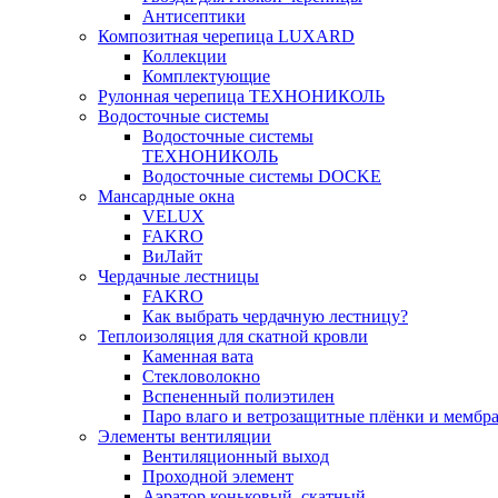
Антисептики
Композитная черепица LUXARD
Коллекции
Комплектующие
Рулонная черепица ТЕХНОНИКОЛЬ
Водосточные системы
Водосточные системы
ТЕХНОНИКОЛЬ
Водосточные системы DOCKE
Мансардные окна
VELUX
FAKRO
ВиЛайт
Чердачные лестницы
FAKRO
Как выбрать чердачную лестницу?
Теплоизоляция для скатной кровли
Каменная вата
Стекловолокно
Вспененный полиэтилен
Паро влаго и ветрозащитные плёнки и мембр
Элементы вентиляции
Вентиляционный выход
Проходной элемент
Аэратор коньковый, скатный,