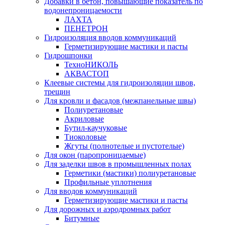
Добавки в бетон, повышающие показатель по
водонепроницаемости
ЛАХТА
ПЕНЕТРОН
Гидроизоляция вводов коммуникаций
Герметизирующие мастики и пасты
Гидрошпонки
ТехноНИКОЛЬ
АКВАСТОП
Клеевые системы для гидроизоляции швов,
трещин
Для кровли и фасадов (межпанельные швы)
Полиуретановые
Акриловые
Бутил-каучуковые
Тиоколовые
Жгуты (полнотелые и пустотелые)
Для окон (паропроницаемые)
Для заделки швов в промышленных полах
Герметики (мастики) полиуретановые
Профильные уплотнения
Для вводов коммуникаций
Герметизирующие мастики и пасты
Для дорожных и аэродромных работ
Битумные