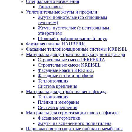
Специального назначения
Тиоколовые
Уплотнительные жгуты и профили
Жгуты полнотелые (со сплошным
сечением)
Жгуты пустотелые (с центральным
отверстием)
Шовный профилированный шнур
Фасадная плитка HAUBERK
Фасадные теплоизоляционные системы KREISEL
Материалы для устройства штукатурного фасада
Строительные смеси PERFEKTA
Строительные смеси KREISEL
Фасадные краски KREISEL
Фасадные сетки и профили
Теплоизоляция
Система крепления
Материалы для устройства вент. фасада
Теплоизоляция
Плёнки и мембраны
Система крепления
Материалы для герметизации швов на фасаде
Фасадные герметики
Жгуты из вспененного полиэтилена
Паро влаго ветрозащитные плёнки и мембраны