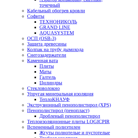
точечный
Кабельный обогрев кровли
Софиты
ТЕХНОНИКОЛЬ
GRAND LINE
AQUASYSTEM
ОСП (OSB-3)
Защита древесины
Колпак на трубу дымохода
Снегозадержатели
Каменная вата
Плиты
Маты
Галтель
Цилиндры
Стекловолокно
Упругая минеральная изоляция
ТеплоКНАУФ
Экструзионный пенополистирол (XPS)
Пенополистирол (пенопласт)
Дробленый пенополистирол
Теплоизоляционные плиты LOGICPIR
Вспененный полиэтилен
Жгуты полнотелые и пустотелые