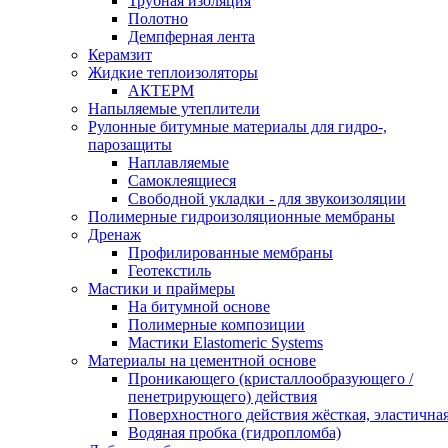
Трубная изоляция
Полотно
Демпферная лента
Керамзит
Жидкие теплоизоляторы
АКТЕРМ
Напыляемые утеплители
Рулонные битумные материалы для гидро-,
парозащиты
Наплавляемые
Самоклеящиеся
Свободной укладки - для звукоизоляции
Полимерные гидроизоляционные мембраны
Дренаж
Профилированные мембраны
Геотекстиль
Мастики и праймеры
На битумной основе
Полимерные композиции
Мастики Elastomeric Systems
Материалы на цементной основе
Проникающего (кристаллообразующего /
пенетрирующего) действия
Поверхностного действия жёсткая, эластична
Водяная пробка (гидропломба)