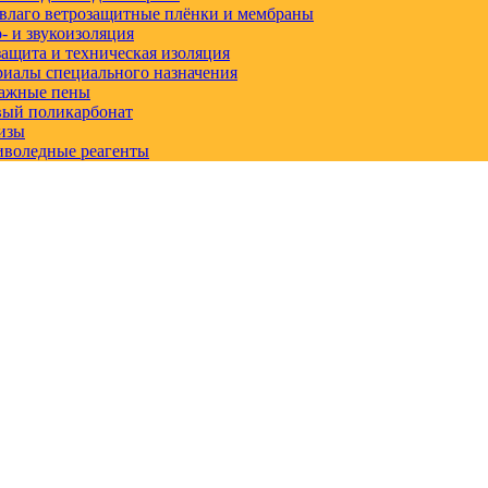
влаго ветрозащитные плёнки и мембраны
 и звукоизоляция
ащита и техническая изоляция
иалы специального назначения
ажные пены
вый поликарбонат
изы
иволедные реагенты