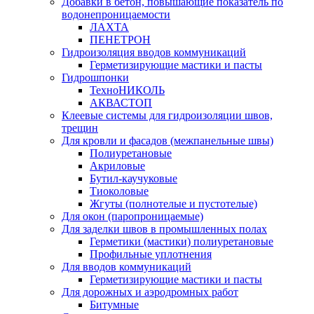
Добавки в бетон, повышающие показатель по
водонепроницаемости
ЛАХТА
ПЕНЕТРОН
Гидроизоляция вводов коммуникаций
Герметизирующие мастики и пасты
Гидрошпонки
ТехноНИКОЛЬ
АКВАСТОП
Клеевые системы для гидроизоляции швов,
трещин
Для кровли и фасадов (межпанельные швы)
Полиуретановые
Акриловые
Бутил-каучуковые
Тиоколовые
Жгуты (полнотелые и пустотелые)
Для окон (паропроницаемые)
Для заделки швов в промышленных полах
Герметики (мастики) полиуретановые
Профильные уплотнения
Для вводов коммуникаций
Герметизирующие мастики и пасты
Для дорожных и аэродромных работ
Битумные