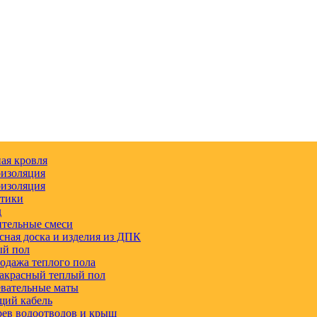
ая кровля
изоляция
изоляция
етики
д
тельные смеси
сная доска и изделия из ДПК
ый пол
одажа теплого пола
акрасный теплый пол
вательные маты
щий кабель
ев водоотводов и крыш