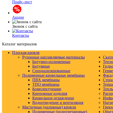
Прайс-лист
Акции
Звонок с сайта
Контакты
Каталог материалов
Плоская кровля
Рулонные наплавляемые материалы
Скатн
Битумно-полимерные
Тепло
Битумные
Гидро
Специализированные
Герм
Полимерные кровельные мембраны
Фаса
ПВХ мембраны
Строи
ТПО мембраны
Терра
Комплектующие
Тепл
Крепежные изделия
Распр
Кровельное ограждение
Инфр
Водоотведение и вентиляция
Нагре
Мастичные (наливные) кровли
Грею
Полимерные (полиуретановые)
Обогр