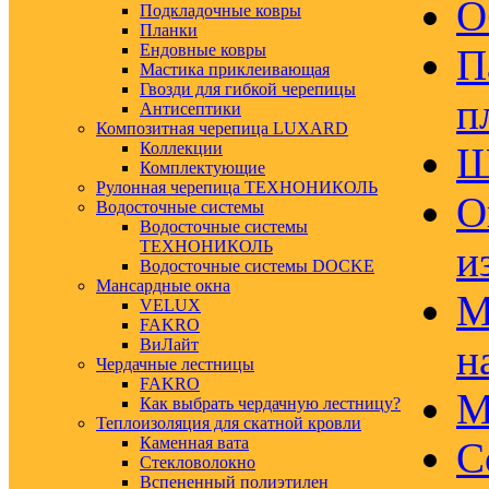
О
Подкладочные ковры
Планки
Ендовные ковры
П
Мастика приклеивающая
Гвозди для гибкой черепицы
п
Антисептики
Композитная черепица LUXARD
Коллекции
Ш
Комплектующие
Рулонная черепица ТЕХНОНИКОЛЬ
О
Водосточные системы
Водосточные системы
ТЕХНОНИКОЛЬ
и
Водосточные системы DOCKE
Мансардные окна
М
VELUX
FAKRO
ВиЛайт
н
Чердачные лестницы
FAKRO
М
Как выбрать чердачную лестницу?
Теплоизоляция для скатной кровли
Каменная вата
С
Стекловолокно
Вспененный полиэтилен