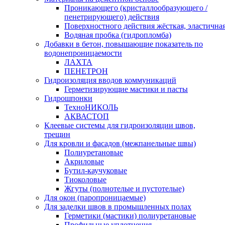
Проникающего (кристаллообразующего /
пенетрирующего) действия
Поверхностного действия жёсткая, эластична
Водяная пробка (гидропломба)
Добавки в бетон, повышающие показатель по
водонепроницаемости
ЛАХТА
ПЕНЕТРОН
Гидроизоляция вводов коммуникаций
Герметизирующие мастики и пасты
Гидрошпонки
ТехноНИКОЛЬ
АКВАСТОП
Клеевые системы для гидроизоляции швов,
трещин
Для кровли и фасадов (межпанельные швы)
Полиуретановые
Акриловые
Бутил-каучуковые
Тиоколовые
Жгуты (полнотелые и пустотелые)
Для окон (паропроницаемые)
Для заделки швов в промышленных полах
Герметики (мастики) полиуретановые
Профильные уплотнения