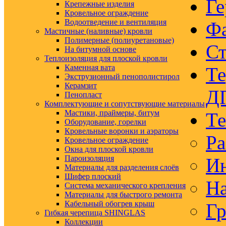
Ге
Крепежные изделия
Кровельное ограждение
Водоотведение и вентиляция
Ф
Мастичные (наливные) кровли
Полимерные (полиуретановые)
Ст
На битумной основе
Теплоизоляция для плоской кровли
Каменная вата
Те
Экструзионный пенополистирол
Керамзит
Д
Пенопласт
Комплектующие и сопутствующие материалы
Мастики, праймеры, битум
Те
Оборудование, горелки
Кровельные воронки и аэраторы
Ра
Кровельное ограждение
Окна для плоской кровли
Пароизоляция
Ин
Материалы для разделения слоёв
Шифер плоский
На
Система механического крепления
Материалы для быстрого ремонта
Кабельный обогрев крыш
Гр
Гибкая черепица SHINGLAS
Коллекции