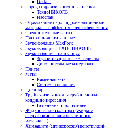
Dorken
Паро-, гидроизоляционные пленки
ТехноНИКОЛЬ
Изоспан
Отражающие паро-гидроизоляционные
материалы с эффектом энергосбережения
Соединительные ленты
Пленки полиэтиленовые
Звукоизоляция MaxForte
Звукоизоляция ТЕХНОНИКОЛЬ
Звукоизоляция ТехноСонус
Звукоизоляционные материалы
Дополнительные материалы
Плиты
Маты
Каменная вата
Система крепления
Цилиндры
Трубная изоляция для труб и систем
кондиционирования
Вспененный полиэтилен
Жидкие теплоизоляторы (Жидкие
сверхтонкие теплоизоляционные
материалы)
Химзащита (антикоррозия) конструкций