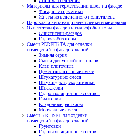
Система крепления
Материалы для герметизации швов на фасаде
Фасадные герметики
Жгуты из вспененного полиэтилена
Паро влаго ветрозащитные плёнки и мембраны
Очистители фасадов и гидрофобизаторы
Очистители фасадов
Гидрофобизаторы
Смеси PERFEKTA для отделки
помещений и фасадов зданий
Зимняя серия
Смеси для устройства полов
Клеи плиточные
Цементно-песчаные смеси
Штукатурные смеси
Штукатурки декоративные
Шпаклевки
Гидроизоляционные составы
Грунтовки
Кладочные растворы
Монтажные смеси
Смеси KREISEL для отделки
помещений и фасадов зданий
Грунтовки
Гидроизоляционные составы