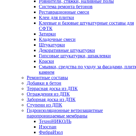
Ровнители, стяжки, наливные полы
Cистема ремонта бетонов
Реставрационные смеси
Клеи для плитки
Клеевые и базовые штукатурные составы для
СФТК
Затирки
Кладочные смеси
Штукатурки
Декоративные штукатурки
Гипсовые штукатурки, шпаклевки
Краски
Смывки, средства по уходу за фасадами, плит
камнем
Ремонтные составы
Добавки в бетон
Террасная доска из ДПК
Ограждения из ДПК
Заборная доска из ДПК
Ступени из ДПК
Гидроизоляционные ветрозащитные
паропроницаемые мембраны
ТехноНИКОЛЬ
Изоспан
ФибраИзол