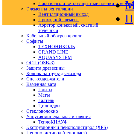
М
Паро влаго и ветрозащитные плёнки и мембр
Элементы вентиляции
Вентиляционный выход
П
Проходной элемент
Аэратор коньковый, скатный,
точечный
Кабельный обогрев кровли
Софиты
ТЕХНОНИКОЛЬ
GRAND LINE
AQUASYSTEM
ОСП (OSB-3)
Защита древесины
Колпак на трубу дымохода
Снегозадержатели
Каменная вата
Плиты
Маты
Галтель
Цилиндры
Стекловолокно
Упругая минеральная изоляция
ТеплоКНАУФ
Экструзионный пенополистирол (XPS)
Пенополистирол (пенопласт)