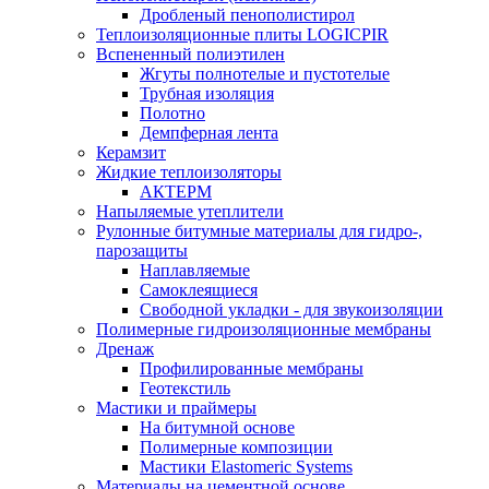
Дробленый пенополистирол
Теплоизоляционные плиты LOGICPIR
Вспененный полиэтилен
Жгуты полнотелые и пустотелые
Трубная изоляция
Полотно
Демпферная лента
Керамзит
Жидкие теплоизоляторы
АКТЕРМ
Напыляемые утеплители
Рулонные битумные материалы для гидро-,
парозащиты
Наплавляемые
Самоклеящиеся
Свободной укладки - для звукоизоляции
Полимерные гидроизоляционные мембраны
Дренаж
Профилированные мембраны
Геотекстиль
Мастики и праймеры
На битумной основе
Полимерные композиции
Мастики Elastomeric Systems
Материалы на цементной основе