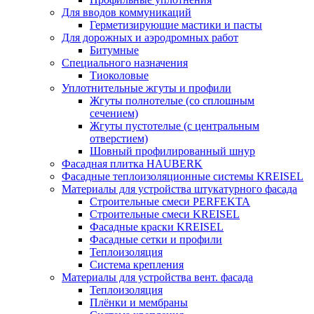
Для вводов коммуникаций
Герметизирующие мастики и пасты
Для дорожных и аэродромных работ
Битумные
Специального назначения
Тиоколовые
Уплотнительные жгуты и профили
Жгуты полнотелые (со сплошным
сечением)
Жгуты пустотелые (с центральным
отверстием)
Шовный профилированный шнур
Фасадная плитка HAUBERK
Фасадные теплоизоляционные системы KREISEL
Материалы для устройства штукатурного фасада
Строительные смеси PERFEKTA
Строительные смеси KREISEL
Фасадные краски KREISEL
Фасадные сетки и профили
Теплоизоляция
Система крепления
Материалы для устройства вент. фасада
Теплоизоляция
Плёнки и мембраны